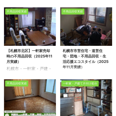
か町・不用品回収・片付
品回収・片付け（2025
作業時間3時間/老人ホー
品整理に関するお悩み
けサービス(2025年11月)
年11月実績） 生活応援エ
ム1LDK 不動産売却物件
は、どうぞ私たちにお任
不用品回収実績
不用品回収実績
生活応援エコスタイルで
コスタイルでは不用品回
の整理や不用品回収、遺
せください。経験豊富で
は不用品回収・遺品整
収・遺品整理・家の片付
品整理に関するお悩み
信頼できるスタッフが、
理・家の片付けを行って
けを行っております。 今
は、どうぞ私たちにお任
お客様のご希望に寄り添
おります。 今回は、平取
回は、札幌市西区で生活
せください。経験豊富で
い、安心していただける
町で町営住宅の片付け作
保護受給者様の片付け作
信頼できるスタッフが、
サービスを提供いたしま
業をさせて頂きました。
業を環境事業公社とさせ
お客様のご希望に寄り添
す。 不用品回収や遺品整
【札幌市北区】一軒家売却
札幌市市営住宅・道営住
※スタッフ4名/作業時間6
て頂きました。 スタッフ
い、安心していただける
理の実績多数ございま
時の不用品回収（2025年11
宅・団地・不用品回収・生
時間/町営住宅2LDK 不動
3名/作業時間3時間/アパ
サービスを提供いたしま
す！お客様 ...
月実績）
活応援エコスタイル（2025
産売却物件の整理や不用
ート1LDK 不動産売却物
す。 不用品回 ...
年11月実績）
札幌市・一軒家・戸建・
品回収、遺品整理に関す
件の整理や不用品回収、
札幌市市営住宅・道営住
売却・解体・不用品・片
るお悩みは、どうぞ私た
遺品整理に関するお悩み
宅・団地・不用品回収・
付けサービス（2025年
ちにお任せください。経
は、どうぞ私たちにお任
不用品回収実績
一軒家・戸建て片付け処分
生活応援エコスタイル
11月実績） 生活応援エコ
験豊富で信頼できるスタ
せください。経験豊富で
（2025年11月実績） 生
スタイルでは不用品回
ッフが、お客様のご希望
信頼できるスタッフが、
活応援エコスタイルでは
収・遺品整理・家の片付
に寄り添い、安心してい
お客様のご希望に寄り添
不用品回収・遺品整理・
けを行っております。 今
ただけるサービスを提供
い、安心していただける
家の片付けを行っており
回は、札幌市北区で売却
いたします。 不用品回収
サービスを提供いたしま