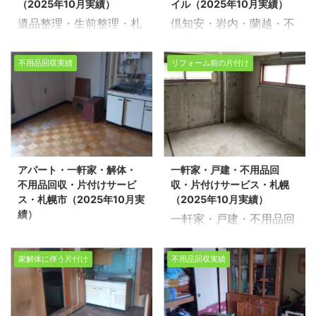
ビスを提供いたします。
とりの想い ...
（2025年10月実績）
イル（2025年10月実績）
売却物件の整理や不用品
産売却物件の整理や不用
不用品回収 ...
遺品整理・生前整理・札
倶知安・岩内・蘭越・不
回収、遺品整理に関する
品回収、遺品整理に関す
幌生活応援エコスタイル
用品回収・生活応援エコ
お悩みは、どうぞ私たち
るお悩みは、どうぞ私た
（2025年10月実績） 生
スタイル（2025年10月
にお任せください。経験
ちにお任せください。経
不用品回収実績
リフォーム前の片付け
活応援エコスタイルでは
実績） 生活応援エコスタ
豊富で信頼できるスタッ
験豊富で信頼できるスタ
不用品回収・遺品整理・
イルでは不用品回収・遺
フが、お客様のご希望に
ッフが、お客様のご希望
家の片付けを行っており
品整理・家の片付けを行
寄り添い、安心していた
に寄り添い、安心してい
ます。今回は、札幌市豊
っております。今回は、
だけるサービスを提供い
ただけるサービスを提供
平区で分譲マンションの
倶知安町でアパートの不
たします。 不用品回収や
いたします。 不用品回収
遺品整理のお片付けを環
用品回収をさせて頂きま
遺品整理の実績多数ござ
や遺品整理の実績多数ご
アパート・一軒家・解体・
一軒家・戸建・不用品回
境事業公社とさせて頂き
した。 ※スタッフ5名/作
います！お客様一人ひと
ざいます！お客様一人ひ
不用品回収・片付けサービ
収・片付けサービス・札幌
ました。 ※スタッフ7名/
業時間2時間/アパート
りの想いに ...
とりの想いに ...
ス・札幌市（2025年10月実
（2025年10月実績）
作業日数２日/分譲マン
2LDK・物置 不動産売却
績）
一軒家・戸建・不用品回
ション4LDK・トランク
物件の整理や不用品回
アパート・一軒家・解
収・片付けサービス・札
ルーム 不動産売却物件の
収、遺品整理に関するお
体・不用品回収・片付け
幌（2025年10月実績）
整理や不用品回収、遺品
悩みは、どうぞ私たちに
家解体に伴う片付け
不用品回収実績
サービス・札幌市
生活応援エコスタイルで
整理に関するお悩みは、
お任せください。経験豊
（2025年10月実績） 生
は不用品回収・遺品整
どうぞ私たちにお任せく
富で信頼できるスタッフ
活応援エコスタイルでは
理・家の片付けを行って
ださい。経験豊富で信頼
が、お客様のご希望に寄