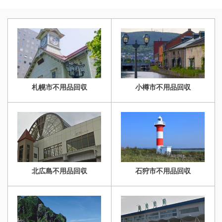
札幌市豊平区の老人ホー
ームに伴う不用品回収を
い、安心していただける
を提供いたします。 不用
ムで片付け作業をさせて
環境事業公社とさせて頂
サービスを提供いたしま
品回収や遺品整理の実績
頂きました。 ※スタッフ
きました。 ※スタッフ7
す。 不用品回収や遺品整
多数ございま ...
4名 ※作業時間1時間 ※老
名/作業日数5日/6LDK・
理の実績多 ...
人ホーム1LDK 売却物件
物置・倉庫 売却物件の整
の整理や不用品回収、遺
理や不用品回収、遺品整
品整理に関するお悩み
理に関するお悩みは、ど
札幌市不用品回収
小樽市不用品回収
は、どうぞ私たちにお任
うぞ私たちにお任せくだ
せください。経験豊富で
さい。経験豊富で信頼で
信頼できるスタッフが、
きるスタッフが、お客様
お客様のご希望に寄り添
のご希望に寄り添い、安
い、安心していただける
心していただけるサービ
サービスを提供いたしま
スを提供いたします。 不
す。 不用品回収や遺品整
用品回収や遺品整理の実
北広島不用品回収
石狩市不用品回収
理の実績 ...
績多数ござい ...