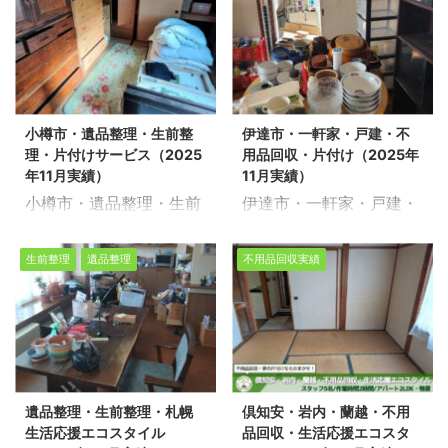
お任せください。経験豊
せください。経験豊富で
片付けサービス（2025
不用品回収・遺品整理・
富で信頼できるスタッフ
信頼できるスタッフが、
年11月実績） 生活応援エ
家の片付けを行っており
が、お客様のご希望に寄
お客様のご希望に寄り添
コスタイルでは不用品回
ます。今回は、石狩市で
り添い、安心していただ
い、安心していただける
収・遺品整理・家の片付
一軒家の遺品整理作業を
けるサービスを提供いた
サービスを提供いたしま
けを行っております。今
させて頂きました。 ※ス
します。 不用品回収や遺
す。 不用品回収や遺品整
小樽市・遺品整理・生前整
伊達市・一軒家・戸建・不
回は、札幌市中央区の老
タッフ6名/作業日数1日
品整理の実績多数ござい
理の実績多数ございま
理・片付けサービス（2025
用品回収・片付け（2025年
人ホームで遺品整理の片
半/戸建4LDK・物置 不動
ます！お客様 ...
す！お客様一人ひ ...
年11月実績）
11月実績）
付け作業をさせて頂きま
産売却物件の整理や不用
小樽市・遺品整理・生前
伊達市・一軒家・戸建・
した。 ※スタッフ4名/作
品回収、遺品整理に関す
整理・片付けサービス
不用品回収・片付け
業時間1時間/老人ホーム
るお悩みは、どうぞ私た
（2025年11月実績） 生
（2025年11月実績） 生
1LDK 不動産売却物件の
ちにお任せください。経
生前整理
遺品整理
不用品回収実績
活応援エコスタイルでは
活応援エコスタイルでは
整理や不用品回収、遺品
験豊富で信頼できるスタ
不用品回収・遺品整理・
不用品回収・遺品整理・
整理に関するお悩みは、
ッフが、お客様のご希望
家の片付けを行っており
家の片付けを行っており
どうぞ私たちにお任せく
に寄り添い、安心してい
ます。今回は、小樽市で
ます。今回は、伊達市で
ださい。経験豊富で信頼
ただけるサービスを提供
一軒家の遺品整理作業を
売却に伴う片付け作業を
できるスタッフが、お客
いたします。 不用品回収
させて頂きました。 ※ス
させて頂きました。 ※ス
様のご希望に寄り添い、
や遺品整理の実績多数ご
遺品整理・生前整理・札幌
倶知安・岩内・蘭越・不用
タッフ5名/作業日数1日/
タッフ5名/作業時間6時
安心していただけるサー
ざいます！お客様一人ひ
生活応援エコスタイル
品回収・生活応援エコスタ
戸建4LDK・車庫 不動産
間/戸建4LDK・倉庫 不動