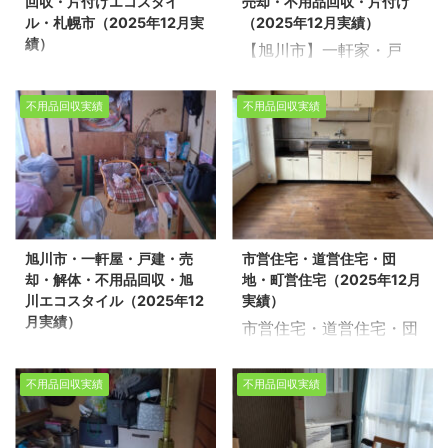
回収・片付けエコスタイ
売却・不用品回収・片付け
団地で不用品回収を環境
間/戸建・4LDK 不動産売
理の実績多数ございま
品整理の実績多数ござい
ル・札幌市（2025年12月実
（2025年12月実績）
事業公社とさせて頂きま
却物件の整理や不用品回
す！お客様一人ひ ...
ます！お客様一 ...
績）
【旭川市】一軒家・戸
した。 スタッフ7名/作業
収、遺品整理に関するお
生活保護受給者様の不用
建・売却・不用品回収・
日数2日/団地3LDK 不動
悩みは、どうぞ私たちに
品回収・片付けエコスタ
片付け（2025年12月実
産売却物件の整理や不用
お任せください。経験豊
不用品回収実績
不用品回収実績
イル・札幌市（2025年
績） 生活応援エコスタイ
品回収、遺品整理に関す
富で信頼できるスタッフ
12月実績） 生活応援エ
ルでは、不用品回収や遺
るお悩みは、どうぞ私た
が、お客様のご希望に寄
コスタイルでは不用品回
品整理、住居の片付けな
ちにお任せください。経
り添い、安心していただ
収・遺品整理・家の片付
どのご相談を承っており
験豊富で信頼できるスタ
けるサービスを提供いた
けを行っております。 今
ます。今回は、旭川市に
ッフが、お客様のご希望
します。 不用品回収や遺
回は、札幌市白石区で生
て不動産売却に伴う一軒
に寄り添い、安心してい
品整理の実績多数ござい
旭川市・一軒屋・戸建・売
市営住宅・道営住宅・団
活保護受給者様の片付け
家の不用品回収作業を行
ただけるサービスを提供
ます！お客様一人ひとり
却・解体・不用品回収・旭
地・町営住宅（2025年12月
作業を環境事業公社とさ
いました。 作業内容は、
いたします。 不用品回収
の想 ...
川エコスタイル（2025年12
実績）
せて頂きました。 ※スタ
戸建て6LDKと車庫内の
や遺品整理 ...
月実績）
市営住宅・道営住宅・団
ッフ5名/作業日数3日/戸
整理・回収で、スタッフ
旭川市・一軒屋・戸建・
地・町営住宅（2025年
建4LDK・物置 不動産売
3名、作業時間は約2時間
売却・解体・不用品回
12月実績） 生活応援エ
却物件の整理や不用品回
でした。事前にお客様と
不用品回収実績
不用品回収実績
収・旭川エコスタイル
コスタイルでは不用品回
収、遺品整理に関するお
確認した内容に沿って、
（2025年12月実績） 生
収・遺品整理・家の片付
悩みは、どうぞ私たちに
必要な物と回収対象を整
活応援エコスタイルでは
けを行っております。 今