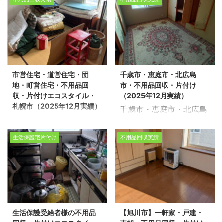
品回収・遺品整理・片付
サービス・札幌市・北海
ム1R 不動産売却物件の
用品回収、遺品整理に関
けサービス(2026年実
道（2025年12月実績）
整理や不用品回収、遺品
するお悩みは、どうぞ私
績） 生活応援エコスタイ
生活応援エコスタイルで
整理に関するお悩みは、
たちにお任せください。
ルでは不用品回収・遺品
は不用品回収・遺品整
どうぞ私たちにお任せく
経験豊富で信頼できるス
整理・家の片付けを行っ
理・家の片付けを行って
ださい。経験豊富で信頼
タッフが、お客様のご希
ております。 今回は、深
おります。 今回は、札幌
できるスタッフが、お客
望に寄り添い、安心して
市営住宅・道営住宅・団
千歳市・恵庭市・北広島
川市で売却に伴う不用品
市で分譲マンションの１
様のご希望に寄り添い、
いただけるサービスを提
地・町営住宅・不用品回
市・不用品回収・片付け
回収をさせて頂きまし
部片付けをさせて頂きま
安心していただけるサー
供いたします。 不用品回
収・片付けエコスタイル・
（2025年12月実績）
た。 ※スタッフ5名/作業
した。 ※スタッフ5名/作
ビスを提供いたします。
収や遺品整 ...
札幌市（2025年12月実績）
千歳市・恵庭市・北広島
時間2時間 不動産売却物
業時間2時間 不動産売却
不用品回 ...
市営住宅・道営住宅・団
市・不用品回収・片付け
件の整理や不用品回収、
物件の整理や不用品回
地・町営住宅・不用品回
（2025年12 月実績） 生
遺品整理に関するお悩み
収、遺品整理に関するお
生活保護宅片付け
不用品回収実績
収・片付けエコスタイ
活応援エコスタイルでは
は、どうぞ私たちにお任
悩みは、どうぞ私たちに
ル・札幌市（2025年12
不用品回収・遺品整理・
せください。経験豊富で
お任せください。経験豊
月実績） 生活応援エコス
家の片付けを行っており
信頼できるスタッフが、
富で信頼できるスタッフ
タイルでは不用品回収・
ます。 今回は、北広島で
お客様のご希望に寄り添
が、お客様のご希望に寄
遺品整理・家の片付けを
売却に伴う不用品回収を
い、安心していただける
り添い、安心していただ
行っております。 今回
させて頂きました。 ※ス
サービスを提供いたしま
けるサービスを提供いた
生活保護受給者様の不用品
【旭川市】一軒家・戸建・
は、札幌市手稲区の市営
タッフ5名/作業時間6時
す。 不用品回収や遺品整
します。 不用品回収や遺