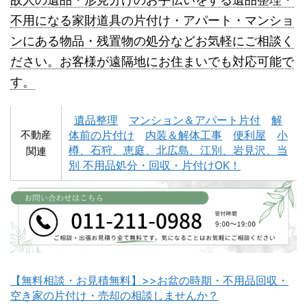
不用になる家財道具の片付け・アパート・マンショ
ンにある物品・残置物の処分などお気軽にご相談く
深川市不用品回収
夕張市不用品回収
ださい。お客様が遠隔地にお住まいでも対応可能で
す。
遺品整理
マンション＆アパート片付
解
不動産
体前の片付け
内装＆解体工事
便利屋
小
樽、石狩、恵庭、北広島、江別、岩見沢、当
関連
別 不用品処分・回収・片付けOK！
富良野市不用品回収
留萌市不用品回収
【無料相談・お見積無料】>>お盆の時期・不用品回収・
白老町不用品回収
長万部町不用品回収
空き家の片付け・売却の相談しませんか？