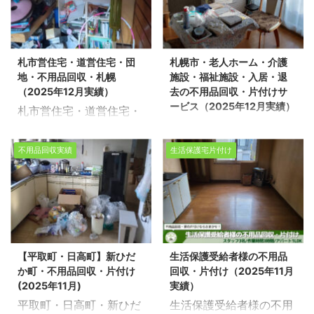
お任せください。経験豊
理しながら作業を進めて
不用品回収・遺品整理・
回は、札幌市手稲区の市
富で信頼できるスタッフ
います。 不動産売却前の
家の片付けを行っており
営団地で不用品回収を環
が、お客様のご希望に寄
片付けや、不用品の整
ます。 今回は、旭川市で
境事業公社とさせて頂き
り添い、安心していただ
理、遺品整理などは、状
札市営住宅・道営住宅・団
札幌市・老人ホーム・介護
売却に伴う不用品回収を
ました。 スタッフ7名/作
けるサービスを提供いた
況やご家庭ごとに内容が
地・不用品回収・札幌
施設・福祉施設・入居・退
させて頂きました。 ※ス
業日数2日/団地3LDK 不
します。 不用品回収や遺
異なります。生活 ...
（2025年12月実績）
去の不用品回収・片付けサ
タッフ4名/作業日数1日
動産売却物件の整理や不
品整理の ...
ービス（2025年12月実績）
札市営住宅・道営住宅・
半/戸建4LDK・物置 不動
用品回収、遺品整理に関
札幌市・老人ホーム・介
団地・不用品回収・札幌
産売却物件の整理や不用
するお悩みは、どうぞ私
護施設・福祉施設・入
（2025年12月実績） 生
品回収、遺品整理に関す
たちにお任せください。
不用品回収実績
生活保護宅片付け
居・退去の不用品回収・
活応援エコスタイルでは
るお悩みは、どうぞ私た
経験豊富で信頼できるス
片付けサービス（2025
不用品回収・遺品整理・
ちにお任せください。経
タッフが、お客様のご希
年12月実績） 生活応援
家の片付けを行っており
験豊富で信頼できるスタ
望に寄り添い、安心して
エコスタイルでは不用品
ます。 今回は、札幌市豊
ッフが、お客様のご希望
いただけるサービスを提
回収・遺品整理・家の片
平区の市営団地で不用品
に寄り添い、安心してい
供いたします。 不用品回
付けを行っております。
回収を環境事業公社とさ
ただけるサービスを提供
収や遺品整理の実績多数
【平取町・日高町】新ひだ
生活保護受給者様の不用品
今回は、札幌市豊平区の
せて頂きました。 ※スタ
いたします。 不用品回収
ございます！お客様一人
か町・不用品回収・片付け
回収・片付け（2025年11月
老人ホームで遺品整理の
ッフ5名/作業日数1日/団
や遺品整理の実績多数ご
ひとりの ...
(2025年11月)
実績）
片付け作業をさせて頂き
地3LDK 不動産売却物件
ざいます！ ...
平取町・日高町・新ひだ
生活保護受給者様の不用
ました。 ※スタッフ5名/
の整理や不用品回収、遺