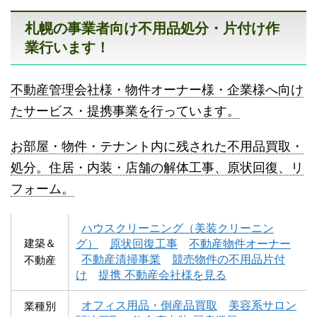
札幌の事業者向け不用品処分・片付け作
業行います！
不動産管理会社様・物件オーナー様・企業様へ向け
八雲町不用品回収
古平町不用品回収
たサービス・提携事業を行っています。
お部屋・物件・テナント内に残された不用品買取・
処分。住居・内装・店舗の解体工事、原状回復、リ
フォーム。
積丹町不用品回収
京極町不用品回収
ハウスクリーニング（美装クリーニン
建築＆
グ）
原状回復工事
不動産物件オーナー
不動産清掃事業
競売物件の不用品片付
不動産
け
提携 不動産会社様を見る
オフィス用品・倒産品買取
美容系サロン
業種別