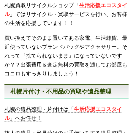
札幌買取リサイクルショップ「
生活応援エコスタイ
砂川不用品回収
帯広・十勝不用品回収
ル
」ではリサイクル・買取サービスを行い、お客様
の生活を応援しています！！
買い換えてそのまま置いてある家電、生活雑貨、最
近使っていないブランドバッグやアクセサリー。そ
れって『捨てられないまま』になっていないです
登別不用品回収
伊達市不用品回収
か？？出張費用＆査定無料の買取を通してお部屋も
ココロもすっきりしましょう！
札幌片付け・不用品の買取や遺品整理
名寄市不用品回収
士別市不用品回収
札幌の遺品整理・片付けは「
生活応援エコスタイ
ル
」へお任せ！
故人の遺品・形見分けのお手伝いをする遺品整理・