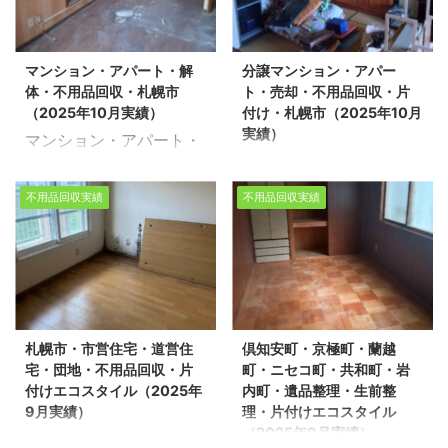
不用品回収・遺品整理・
おります。今回は、札幌
できるスタッフが、お客
り添い、安心していただ
家の片付けを行っており
市清田区でリフォームに
様のご希望に寄り添い、
けるサービスを提供いた
ます。今回は、札幌市中
伴う不用品回収を環境事
安心していただけるサー
します。 不用品回収や遺
マンション・アパート・解
分譲マンション・アパー
央区でアパートの解体に
業公社とさせて頂きまし
ビスを提供いたします。
品整理の実績多数ござい
体・不用品回収・札幌市
ト・売却・不用品回収・片
伴う不用品回収を環境事
た。 スタッフ5名/作業時
不用品回収 ...
ます！お客様 ...
（2025年10月実績）
付け・札幌市（2025年10月
業公社とさせて頂きまし
間3時間半/一軒家4LDK
実績）
マンション・アパート・
た。 ※スタッフ4名/作業
不動産売却物件の整理や
分譲マンション・アパー
解体・不用品回収・札幌
時間3時間/アパート
不用品回収、遺品整理に
ト・売却・不用品回収・
市（2025年10月実績）
2LDK 不動産売却物件の
関するお悩みは、どうぞ
不用品回収実績
不用品回収実績
片付け・札幌市（2025
生活応援エコスタイルで
整理や不用品回収、遺品
私たちにお任せくださ
年10月実績） 生活応援
は不用品回収・遺品整
整理に関するお悩みは、
い。経験豊富で信頼でき
エコスタイルでは不用品
理・家の片付けを行って
どうぞ私たちにお任せく
るスタッフが、お客様の
回収・遺品整理・家の片
おります。今回は、札幌
ださい。経験豊富で信頼
ご希望に寄り添い、安心
付けを行っております。
市白石区で解体に伴う不
できるスタッフが、お客
していただけるサービス
今回は、札幌市西区で売
用品回収を環境事業公社
様のご希望に寄り添い、
を提供いたします。 不用
札幌市・市営住宅・道営住
倶知安町・京極町・蘭越
却に伴う片付け作業を環
とさせて頂きました。 ス
安心していただけるサー
品回収や遺品整理の実績
宅・団地・不用品回収・片
町・ニセコ町・共和町・岩
境事業公社とさせて頂き
タッフ3名/作業時間4時
ビスを提供いたします。
多数ございま ...
付けエコスタイル（2025年
内町・遺品整理・生前整
ました。 ※スタッフ6名/
間/アパート1LDK 不動産
不用品回収や遺品整理 ...
9月実績）
理・片付けエコスタイル
作業時間6時間/分譲マン
売却物件の整理や不用品
（2025年9月実績）
札幌市・市営住宅・道営