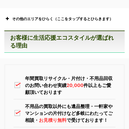
その他のエリアをひらく（ここをタップするとひらきます）
お客様に生活応援エコスタイルが選ばれ
る理由
恵庭市不用品回収
ニセコ不用品回収
年間買取リサイクル・片付け・不用品回収
のお問い合わせ実績
20,000
件以上もご愛
顧頂いております
不用品の買取以外にも遺品整理・一軒家や
マンションの片付けなど多岐にわたってご
苫小牧不用品回収
室蘭不用品回収
相談・
お見積り無料
で受けております！