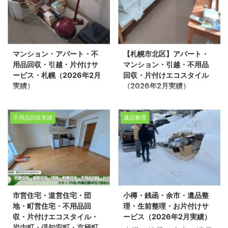
回収・旭川エコスタイル
活応援エコスタイルで
（2026年2月実績） 生
は、不用品回収・遺品整
活応援エコスタイルで
理・家の片付けを行って
は、旭川エリアを中心
おります。今回は、市内
マンション・アパート・不
【札幌市北区】アパート・
に、不用品回収・遺品整
の戸建住宅にて、売却を
用品回収・引越・片付けサ
マンション・引越・不用品
理・家の片付けを行って
予定している一軒家の不
ービス・札幌（2026年2月
回収・片付けエコスタイル
おります。 今回は、美瑛
用品回収作業を環境事業
実績）
（2026年2月実績）
町にて引越しに伴う戸建
公社と連携し対応させて
マンション・アパート・
札幌市・アパート・マン
住宅の不用品回収作業を
いただきました。 「売却
不用品回収・引越・片付
ション・不用品回収・片
担当させていただきまし
を決めたものの、家財が
不用品回収実績
遺品整理
けサービス・札幌
付けエコスタイル
た。 「引越しまで時間が
そのまま残っている」
（2026年2月実績） 札
（2026年2月実績） 札
ない」 「物置の中まで手
「解体前にすべて整理し
幌市北区で引越に伴う片
幌市北区で引越に伴うマ
が回らない」 「売却や解
ておきたい」このような
付け作業を環境事業公社
ンションの不用品回収を
体も視野に入れて整理し
お悩みを抱えている方か
とさせて頂きました 。 ※
環境事業公社とさせて頂
たい」 このようなご相談
らのご相談が増えていま
スタッフ3名/作業時間30
きました。 札幌市北区に
を多くいただいておりま
す。
スタッフ：5名
市営住宅・道営住宅・団
小樽・銭函・余市・遺品整
分/マンション1LDK 今回
て、お引越しに伴うマン
す。
スタッフ：3名
作業日数：2日間
地・町営住宅・不用品回
理・生前整理・お片付けサ
は環境事業公社と連携
ションの不用品回収を実
作業時間：4時間
対象：戸建4LDK平屋・
収・片付けエコスタイル・
ービス（2026年2月実績）
し、法令を遵守した適切
施いたしました。生活応
対象：戸建2LDK＋物置
車庫・物置付き 建物内だ
岩内町・倶知安町・京極町