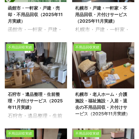
ます。 今回は、札幌市東
に伴う不用品回収を環境
や遺品整理の実績多数ご
す。 不用品回収や遺品整
函館市・一軒家・戸建・売
札幌市・戸建・一軒家・不
区の市営団地で不用品回
事業公社とさせて頂きま
ざいます！お客様一人ひ
理の実績多数ございま
却・不用品回収（2025年11
用品回収・片付けサービス
収を環境事業公社とさせ
した。 スタッフ5名/作業
と ...
す！お客 ...
月実績）
（2025年11月実績）
て頂きました。 ※スタッ
日数2日/戸建4LDK 不動
函館市・一軒家・戸建・
札幌市・戸建・一軒家・
フ5名/作業日数2日/団地
産売却物件の整理や不用
売却・不用品回収
不用品回収・片付けサー
3LDK 不動産売却物件の
品回収、遺品整理に関す
（2025年11月実績） 生
ビス（2025年11月実
整理や不用品回収、遺品
るお悩みは、どうぞ私た
不用品回収実績
不用品回収実績
活応援エコスタイルでは
績） 生活応援エコスタイ
整理に関するお悩みは、
ちにお任せください。経
不用品回収・遺品整理・
ルでは不用品回収・遺品
どうぞ私たちにお任せく
験豊富で信頼できるスタ
家の片付けを行っており
整理・家の片付けを行っ
ださい。経験豊富で信頼
ッフが、お客様のご希望
ます。 今回は、函館市で
ております。今回は、札
できるスタッフが、お客
に寄り添い、安心してい
売却に伴う不用品回収を
幌市厚別区で片付け作業
様のご希望に寄り添い、
ただけるサービスを提供
一般廃収集業者とさせて
を環境事業公社とさせて
安心していただけるサー
いたします。 不用品回収
石狩市・遺品整理・生前整
札幌市・老人ホーム・介護
頂きました。 ※スタッフ
頂きました。 ※スタッフ
ビスを提供いたします。
や遺品整理の実績多数ご
理・片付けサービス（2025
施設・福祉施設・入居・退
3名/作業日数2日/一軒家
5名/作業時間4時間/車
不用品回収や遺品整理の
ざいます ...
年11月実績）
去の不用品回収・片付けサ
3LDK・屋根裏 不動産売
庫・2部屋 不動産売却物
実績多数 ...
ービス（2025年11月実績）
石狩市・遺品整理・生前
却物件の整理や不用品回
件の整理や不用品回収、
札幌市・老人ホーム・介
整理・片付けサービス
収、遺品整理に関するお
遺品整理に関するお悩み
護施設・福祉施設・入
（2025年11月実績） 生
悩みは、どうぞ私たちに
は、どうぞ私たちにお任
不用品回収実績
不用品回収実績
居・退去の不用品回収・
活応援エコスタイルでは