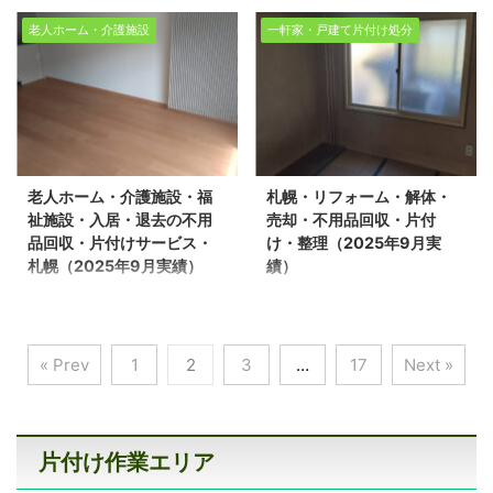
ション4LDK 売却物件の
回収、遺品整理に関する
倶知安町・京極町・蘭越
住宅・団地・不用品回
整理や不用品回収、遺品
お悩みは、どうぞ私たち
老人ホーム・介護施設
一軒家・戸建て片付け処分
町・ニセコ町・共和町・
収・片付けエコスタイル
整理に関するお悩みは、
にお任せください。経験
岩内町・遺品整理・生前
（2025年9月実績） 生
どうぞ私たちにお任せく
豊富で信頼できるスタッ
整理・片付けエコスタイ
活応援エコスタイルでは
ださい。経験豊富で信頼
フが、お客様のご希望に
ル（2025年9月実績）
不用品回収・遺品整理・
できるスタッフが、お客
寄り添い、安心していた
生活応援エコスタイルで
家の片付けを行っており
様のご希望に寄り添い、
だけるサービスを提供い
は不用品回収・遺品整
ます。今回は、札幌市手
安心していただけるサー
たします。 不用品回収や
老人ホーム・介護施設・福
札幌・リフォーム・解体・
理・家の片付けを行って
稲区の市営団地で不用品
ビスを提供いたします。
遺品整理の実績多数ござ
祉施設・入居・退去の不用
売却・不用品回収・片付
おります。今回は、倶知
回収を環境事業公社とさ
不用品回収や遺品整理の
います！お ...
品回収・片付けサービス・
け・整理（2025年9月実
安町で一軒家の片付け作
せて頂きました。 ※スタ
実績多数ご ...
札幌（2025年9月実績）
績）
業をさせて頂きました。
ッフ5名/作業日数2日/団
老人ホーム・介護施設・
札幌・リフォーム・解
※スタッフ6名 ※作業日数
地3LDK 売却物件の整理
福祉施設・入居・退去の
体・売却・不用品回収・
２日 ※戸建4LDK 売却物
や不用品回収、遺品整理
不用品回収・片付けサー
片付け・整理（2025年9
件の整理や不用品回収、
に関するお悩みは、どう
« Prev
1
2
3
…
17
Next »
ビス・札幌（2025年9月
月実績） 生活応援エコス
遺品整理に関するお悩み
ぞ私たちにお任せくださ
実績） 生活応援エコスタ
タイルでは不用品回収・
は、どうぞ私たちにお任
い。経験豊富で信頼でき
イルでは不用品回収・遺
遺品整理・家の片付けを
せください。経験豊富で
るスタッフが、お客様の
品整理・家の片付けを行
行っております。今回
片付け作業エリア
信頼できるスタッフが、
ご希望に寄り添い、安心
っております。今回は、
は、札幌市西区でリフォ
お客様のご希望に寄り添
していただけるサービス