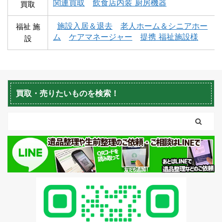
関連買取
飲食店内装 厨房機器
買取
蘭越町不用品回収
黒松内町不用品回収
施設入居＆退去
老人ホーム＆シニアホー
福祉 施
ム
ケアマネージャー
提携 福祉施設様
設
買取・売りたいものを検索！