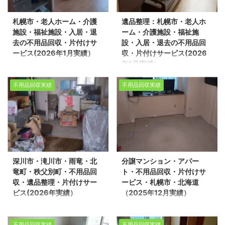
市南区で売却に伴う不用
富で信頼できるスタッフ
心していただけるサービ
おります。 今回は、札幌
品回収を環境事業公社と
が、お客様のご希望に寄
スを提供いたします。 不
札幌市・老人ホーム・介護
遺品整理：札幌市・老人ホ
市中央区で引越に伴うマ
させて頂きました。 ※ス
り添い、安心していただ
用品回収や遺品整理の実
施設・福祉施設・入居・退
ーム・介護施設・福祉施
ンションの不用品回収を
タッフ5名/作業日数1日
けるサービスを提供いた
績多 ...
去の不用品回収・片付けサ
設・入居・退去の不用品回
環境事業公社とさせて頂
半/一軒家4LDK ・物置
します。 不用品回収や遺
ービス(2026年1月実績）
収・片付けサービス(2026
きました。 ※スタッフ4
不動産売却物件の整理や
品整理の実 ...
年1月実績）
札幌市・老人ホーム・介
名/作業時間3時間/マン
不用品回収、遺品整理に
遺品整理：札幌市・老人
護施設・福祉施設・入
ション2LDK 不動産売却
関するお悩みは、どうぞ
不用品回収実績
不用品回収実績
ホーム・介護施設・福祉
居・退去の不用品回収・
物件の整理や不用品回
私たちにお任せくださ
施設・入居・退去の不用
片付けサービス(2026年1
収、遺品整理に関するお
い。 経験豊富で信頼でき
品回収・片付けサービス
月実績） 生活応援エコス
悩みは、どうぞ私たちに
るスタッフが、お客様の
(2026年1月実績） 生活
タイルでは不用品回収・
お任せください。 経験豊
ご希望に寄り添い、安心
応援エコスタイルでは不
遺品整理・家の片付けを
富で信頼できるスタッフ
していただけるサービス
用品回収・遺品整理・家
行っております。 今回
が、お客様のご希望に寄
を提供いたします。 不用
深川市・滝川市・雨竜・北
分譲マンション・アパー
の片付けを行っておりま
は、札幌市南区の老人ホ
り添い、安心していただ
品回収や遺品整理の実績
竜町・秩父別町・不用品回
ト・不用品回収・片付けサ
す。 今回は、札幌市北区
ームで遺品整理の片付け
けるサービスを提供いた
多数ございま ...
収・遺品整理・片付けサー
ービス・札幌市・北海道
の老人ホームで遺品整理
作業をさせて頂きまし
します。 不用品回 ...
ビス(2026年実績）
（2025年12月実績）
の片付け作業をさせて頂
た。 スタッフ2名/作業時
深川市・滝川市・雨竜・
分譲マンション・アパー
きました。 スタッフ4名/
間30分/老人ホーム1R 不
北竜町・秩父別町・不用
ト・不用品回収・片付け
作業時間1時間/老人ホー
動産売却物件の整理や不
不用品回収実績
不用品回収実績