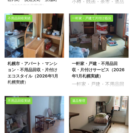
小樽・銭函・余市・遺品
な処分を行っております
援エコスタイルの強みで
室内の家 ...
（2026年2月実績）
...
整理・生前整理・お片付
。お急ぎの片付けや、ご
ある「迅速な対応」を活
市営住宅・道営住宅・団
けサービス（2026年2月
自身では運び出しが難し
かし、スタッフ4名体制
不用品回収実績
一軒家・戸建て片付け処分
地・町営住宅・不用品回
実績） 生活応援エコスタ
い大型家具・家電の処分
で2LDKのお部屋をわず
収・片付けエコスタイ
イルでは不用品回収・遺
も、経験豊富なスタッフ
か1時間でスッキリと片
ル・岩内町・倶知安町・
品整理・家の片付けを行
がスピーディーに解決い
付けました 。 今回は環
京極町（2026年2月実
っております。 今回は、
たします。 不用品回収や
境事業公社と連携し、法
績） 生活応援エコスタイ
小樽市で遺品整理の片付
遺品整理の実績多数ござ
令を遵守した適切な処分
ルでは不用品回収・遺品
け作業を一般廃収集業者
います！お客様一人ひと
を行っております 。お急
札幌市・アパート・マンシ
一軒家・戸建・不用品回
整理・家の片付けを行っ
とさせて頂きました。 ※
りの想いに応える丁寧な
ぎの片付けや、ご自身で
ョン・不用品回収・片付け
収・片付けサービス（2026
ております。 今回は、岩
スタッフ4名/作業日数1
対応！ぜひ「生活応援エ
は運び出しが難しい大型
エコスタイル（2026年1月
年1月札幌実績）
内町の団地で不用品回収
日半/マンション2LDK・
コスタイル」 ...
家具・家電の処分も、 ...
札幌実績）
一軒家・戸建・不用品回
をさせて頂きました。 ※
物置 不動産売却物件の整
札幌市・アパート・マン
収・片付けサービス
スタッフ5名/作業日数半
理や不用品回収、遺品整
ション・不用品回収・片
（2026年1月札幌実績）
日/団地2LDK 不動産売却
理に関するお悩みは、ど
不用品回収実績
遺品整理
付けエコスタイル
生活応援エコスタイルで
物件の整理や不用品回
うぞ私たちにお任せくだ
（2026年1月札幌実績）
は不用品回収・遺品整
収、遺品整理に関するお
さい。 経験豊富で信頼で
生活応援エコスタイルで
理・家の片付けを行って
悩みは、どうぞ私たちに
きるスタッフが、お客様
は不用品回収・遺品整
おります。 今回は、札幌
お任せください。 経験豊
のご希望に寄り添い、安
理・家の片付けを行って