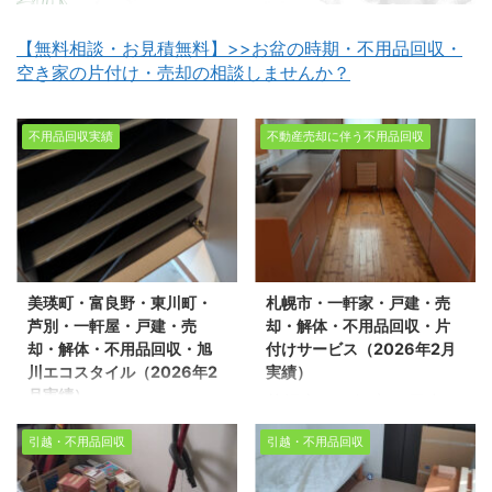
【無料相談・お見積無料】>>お盆の時期・不用品回収・
空き家の片付け・売却の相談しませんか？
不用品回収実績
不動産売却に伴う不用品回収
美瑛町・富良野・東川町・
札幌市・一軒家・戸建・売
芦別・一軒屋・戸建・売
却・解体・不用品回収・片
却・解体・不用品回収・旭
付けサービス（2026年2月
川エコスタイル（2026年2
実績）
月実績）
札幌市・一軒家・戸建・
美瑛町・富良野・東川
売却・解体・不用品回
引越・不用品回収
引越・不用品回収
町・芦別・一軒屋・戸
収・片付けサービス
建・売却・解体・不用品
（2026年2月実績） 生