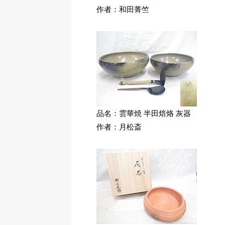
作者：和田菁竺
品名：雲華焼 半田焙烙 灰器
作者：月松斎