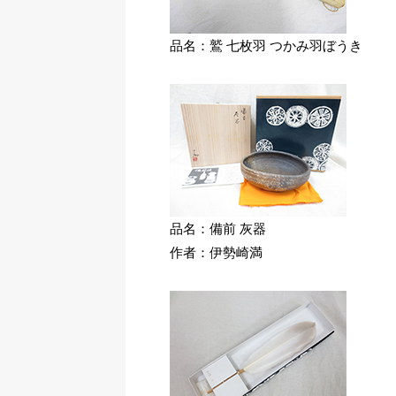
品名：鷲 七枚羽 つかみ羽ぼうき
品名：備前 灰器
作者：伊勢崎満