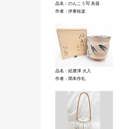
品名：のんこう写 灰器
作者：伊東桂楽
品名：絵唐津 火入
作者：岡本作礼