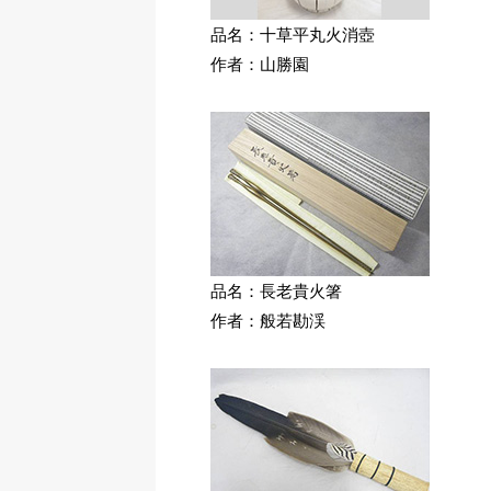
品名：十草平丸火消壺
作者：山勝園
品名：長老貴火箸
作者：般若勘渓