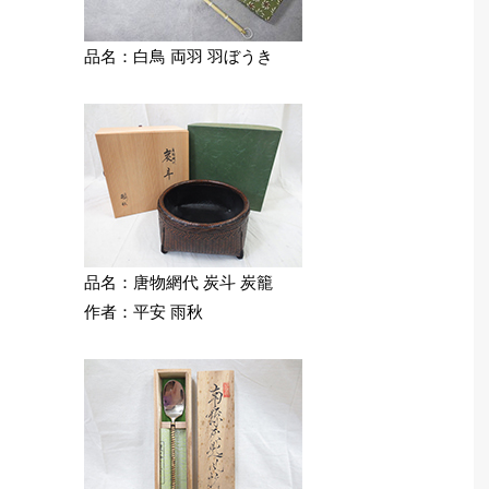
品名：白鳥 両羽 羽ぼうき
品名：唐物網代 炭斗 炭籠
作者：平安 雨秋