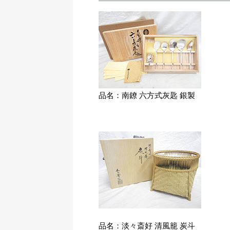
品名：南鐐 六方式灰匙 銀製
品名：淡々斎好 清風籠 炭斗