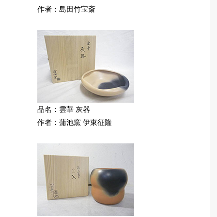
作者：島田竹宝斎
品名：雲華 灰器
作者：蒲池窯 伊東征隆