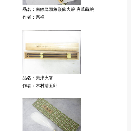
品名：南鐐鳥頭象嵌飾火箸 唐草蒔絵
作者：宗禅
品名：美津火箸
作者：木村清五郎