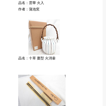
品名：雲華 火入
作者：蒲池窯
品名：十草 棗型 火消壷