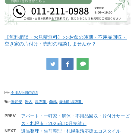
白老町不用品回収
長万部町不用品回収
【無料相談・お見積無料】>>お盆の時期・不用品回収・
空き家の片付け・売却の相談しませんか？
八雲町不用品回収
古平町不用品回収
-
不用品回収実績
-
倶知安
,
岩内
,
昆布町
,
蘭越
,
蘭越町昆布町
積丹町不用品回収
京極町不用品回収
PREV
アパート・一軒家・解体・不用品回収・片付けサービ
ス・札幌市（2025年10月実績）
NEXT
遺品整理・生前整理・札幌生活応援エコスタイル