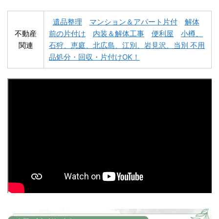
遺品整理
マンション＆アパート片付
解体
不動産
前の片付け
内装＆解体工事
便利屋
小樽、
関連
石狩、恵庭、北広島、江別、岩見沢、当別 不用
深川市不用品回収
夕張市不用品回収
品処分・回収・片付けOK！
富良野市不用品回収
留萌市不用品回収