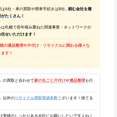
はA社・車の買取や廃車手続きはB社…
頼む会社を複
荷がたくさん！
ルは札幌で長年積み重ねた関連事業・ネットワークが
お任せいただけます！
様の遺品整理や片付け・リサイクルに関わる様々な
きます！
」の買取と合わせて
家の丸ごと片付け
や
遺品整理
も行
」以外の
リサイクル買取実績多数
ございます！捨てる
は実績のしっかりある会社にお願いしたいですよね！