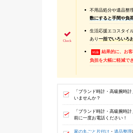
不用品処分や遺品整理
数にすると手間や負
生活応援エコスタイ
あり
一括でいろいろ
結果的に、お客
結論
負担を大幅に軽減で
「ブランド時計・高級腕時計
いませんか？
「ブランド時計・高級腕時計
前に一度お電話ください！
家の丸ごと片付け
・
遺品整理