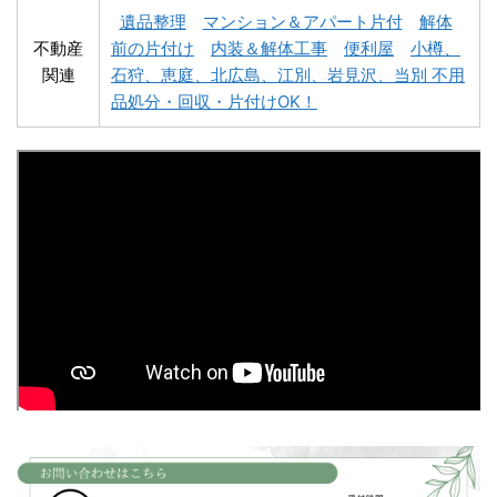
遺品整理
マンション＆アパート片付
解体
不動産
前の片付け
内装＆解体工事
便利屋
小樽、
関連
石狩、恵庭、北広島、江別、岩見沢、当別 不用
深川市不用品回収
夕張市不用品回収
品処分・回収・片付けOK！
富良野市不用品回収
留萌市不用品回収
白老町不用品回収
長万部町不用品回収