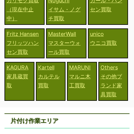
カリモク買取
Noguchi
カール・ハン
（現在中止
イサム・ノグ
セン買取
中）
チ買取
Fritz Hansen
MasterWall
unico
フリッツハン
マスターウォ
ウニコ買取
セン買取
ール買取
KAGURA
Kartell
MARUNI
Others
家具蔵買
カルテル
マルニ木
その他ブ
取
買取
工買取
ランド家
具買取
片付け作業エリア