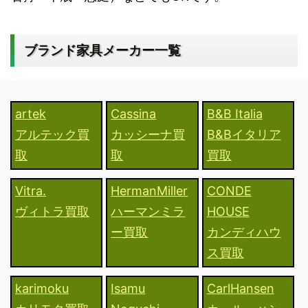
ブランド家具メーカー一覧
artek
Cassina
B&B Italia
アルテック買
カッシーナ買
B&Bイタリア
取
取
買取
Vitra.
HermanMiller
CONDE
ヴィトラ買取
ハーマンミラ
HOUSE
ー買取
カンディハウ
ス買取
karimoku
Isamu
CarlHansen