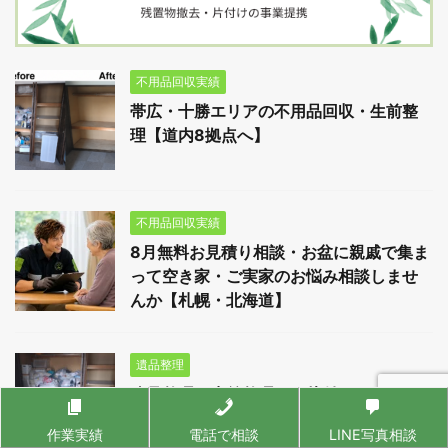
不用品回収実績
帯広・十勝エリアの不用品回収・生前整
理【道内8拠点へ】
不用品回収実績
8月無料お見積り相談・お盆に親戚で集ま
って空き家・ご実家のお悩み相談しませ
んか【札幌・北海道】
遺品整理
遺品整理・生前整理・お片付けサービ
ス・札幌市（2026年7月実績）
作業実績
電話で相談
LINE写真相談