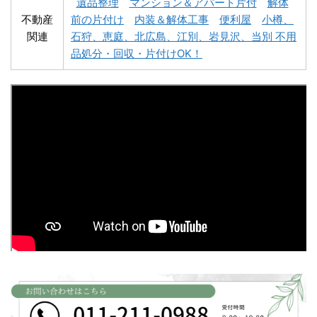
遺品整理
マンション＆アパート片付
解体
不動産
前の片付け
内装＆解体工事
便利屋
小樽、
関連
石狩、恵庭、北広島、江別、岩見沢、当別 不用
深川市不用品回収
夕張市不用品回収
品処分・回収・片付けOK！
富良野市不用品回収
留萌市不用品回収
白老町不用品回収
長万部町不用品回収