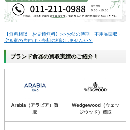
ぐ
お
電
話
を
】
【無料相談・お見積無料】>>お盆の時期・不用品回収・
:
空き家の片付け・売却の相談しませんか？
ブランド食器の買取実績のご紹介！
Arabia（アラビア）買
Wedgewood（ウェッ
取
ジウッド）買取