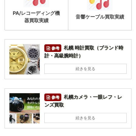
PA/レコーディング機
音響ケーブル買取実績
器買取実績
札幌 時計買取（ブランド時
参考
計・高級腕時計）
続きを見る
札幌カメラ・一眼レフ・レ
参考
ンズ買取
続きを見る