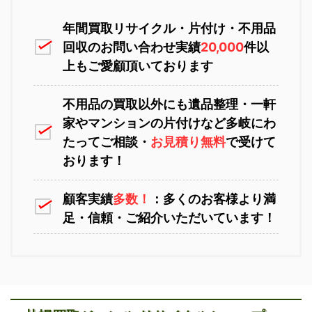
恵庭市不用品回収
ニセコ不用品回収
年間買取リサイクル・片付け・不用品
回収のお問い合わせ実績
20,000
件以
上もご愛顧頂いております
不用品の買取以外にも遺品整理・一軒
家やマンションの片付けなど多岐にわ
苫小牧不用品回収
室蘭不用品回収
たってご相談・
お見積り無料
で受けて
おります！
顧客実績
多数！
：多くのお客様より満
足・信頼・ご紹介いただいています！
江別不用品回収
岩見沢不用品回収