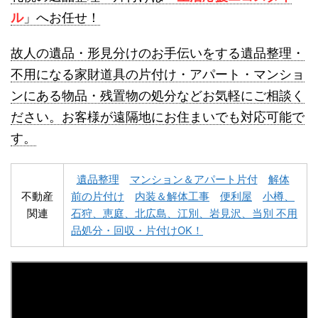
ル
」へお任せ！
故人の遺品・形見分けのお手伝いをする遺品整理・
不用になる家財道具の片付け・アパート・マンショ
ンにある物品・残置物の処分などお気軽にご相談く
名寄市不用品回収
士別市不用品回収
ださい。お客様が遠隔地にお住まいでも対応可能で
す。
遺品整理
マンション＆アパート片付
解体
不動産
前の片付け
内装＆解体工事
便利屋
小樽、
関連
石狩、恵庭、北広島、江別、岩見沢、当別 不用
深川市不用品回収
夕張市不用品回収
品処分・回収・片付けOK！