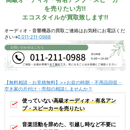
を売りたい方!!
エコスタイルが買取致します!!
【
オーディオ・音響機器の買取ご連絡はお気軽にお電話くだ
今
さい→
011-211-0988
す
ぐ
お
電
話
を
】
【無料相談・お見積無料】>>お盆の時期・不用品回収・
:
空き家の片付け・売却の相談しませんか？
使っていない
高級オーディオ・有名アン
プ・スピーカーを売りたい
音楽活動を辞めた、引越し時など不要に