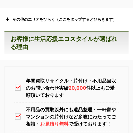
その他のエリアをひらく（ここをタップするとひらきます）
お客様に生活応援エコスタイルが選ばれ
る理由
恵庭市不用品回収
ニセコ不用品回収
年間買取リサイクル・片付け・不用品回収
のお問い合わせ実績
20,000
件以上もご愛
顧頂いております
不用品の買取以外にも遺品整理・一軒家や
マンションの片付けなど多岐にわたってご
苫小牧不用品回収
室蘭不用品回収
相談・
お見積り無料
で受けております！