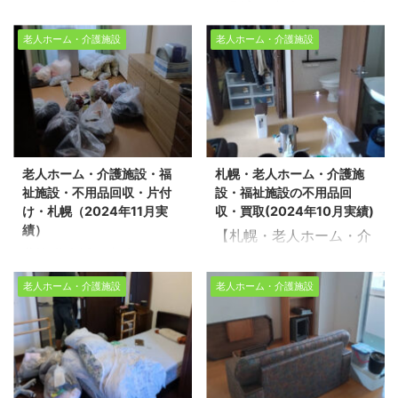
...
江別市・老人ホーム・介
護施設・福祉施設・不用
。※スタッフ3名/作業時
た。※札幌市中央区：ス
護施設・福祉施設・不用
品回収（2025年2月実
間1時間/老人ホーム1R 売
タッフ7名/作業日数1日
老人ホーム・介護施設
老人ホーム・介護施設
品回収・片付けエコスタ
績） 生活応援エコスタイ
却物件の整理や不用品回
半/分譲マンション
イル(2024年12月実績)
ルでは不用品回収・遺品
収、遺品整理に関するお
3LDK・物置 売却物件の
道北、道南、道央、道東
整理・家の片付けを行っ
悩みは、どうぞ私たちに
整理や不用品回収、遺品
のどのエリアでも対応可
ております。今回は、江
お任せください。経験豊
整理に関するお悩みは、
能ですので、まずはお気
別市で老人ホームの片付
富で信頼できるスタッフ
どうぞ私たちにお任せく
軽にご相談ください。 こ
け作業をさせて頂きまし
が、お客様のご希望に寄
ださい。経験豊富で信頼
老人ホーム・介護施設・福
札幌・老人ホーム・介護施
れまで、数多くの不用品
た。※江別市・スタッフ5
り添い、安心していただ
できるスタッフが、お客
祉施設・不用品回収・片付
設・福祉施設の不用品回
回収や遺品整理を行って
名/作業時間1時間/老人ホ
けるサービスを提供いた
様のご希望に寄り添い、
け・札幌（2024年11月実
収・買取(2024年10月実績)
まいりました。今回は江
ーム1R 売却物件の整理
します。 お客様一人ひと
安心していただけるサー
績）
【札幌・老人ホーム・介
別市で老人ホームの片付
や不用品回収、遺品整理
りの想いに応 ...
ビ ...
北海道全域で老人ホー
護施設・福祉施設の不用
け作業をさせて頂きまし
に関するお悩みは、どう
ム・介護施設・福祉施
品回収・買取(2024年10
た。 スタッフ5名/作業時
ぞ私たちにお任せくださ
老人ホーム・介護施設
老人ホーム・介護施設
設・不用品回収・片付け
月実績)】 北海道を拠点
間2時間/1R 不用品回収
い。経験豊富で信頼でき
を行う「生活応援エコス
に家の不用品回収・売却
や遺品整理、生前整理に
るスタッフが、お客様の
タイル」です。 道北、道
にともなう家片付け・遺
ついてのお問い合わせ
ご希望に寄り添い、安心
南、道央、道東のどのエ
品整理・生前整理を行っ
は、「生活応援エコスタ
していただけるサービス
リアでも対応可能ですの
ている生活応援エコスタ
イル」にお任せくださ
を提供いたします。 お客