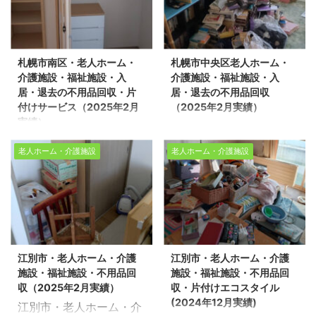
タッフ5名/作業時間5時
件の整理や不用品回収、
不用品回収・遺品整理・
品整理・家の片付けを行
間/老人ホーム1LDK 数多
遺品整理に関するお悩み
家の片付けを行っており
っております。今回は、
くの不用品回収や遺品整
は、どうぞ私たちにお任
ます。今回は、旭川市で
札幌市豊平区の老人ホー
理の実績があります。 不
せください。経験豊富で
札幌市南区・老人ホーム・
札幌市中央区老人ホーム・
介護施設の片付け作業を
ムで片付け作業をさせて
用品回収や遺品整理、生
信頼できるスタッフが、
介護施設・福祉施設・入
介護施設・福祉施設・入
させて頂きました。※ス
頂きました。※スタッフ5
前整理のご依頼は、ぜひ
お客様のご希望に寄り添
居・退去の不用品回収・片
居・退去の不用品回収
タッフ6名/作業時間4時
名/作業時間6時間/老人
「生活応 ...
い、安心してい ...
付けサービス（2025年2月
（2025年2月実績）
間/介護施設 売却物件の
ホーム2LDK 売却物件の
実績）
札幌市中央区老人ホー
整理や不用品回収、遺品
整理や不用品回収、遺品
札幌市南区・老人ホー
ム・介護施設・福祉施
整理に関するお悩みは、
整理に関するお悩みは、
老人ホーム・介護施設
老人ホーム・介護施設
ム・介護施設・福祉施
設・入居・退去の不用品
どうぞ私たちにお任せく
どうぞ私たちにお任せく
設・入居・退去の不用品
回収（2025年2月実績）
ださい。経験豊富で信頼
ださい。経験豊富で信頼
回収・片付けサービス
生活応援エコスタイルで
できるスタッフが、お客
できるスタッフが、お客
（2025年2月実績） 生
は不用品回収・遺品整
様のご希望に寄り添い、
様のご希望に寄り添い、
活応援エコスタイルでは
理・家の片付けを行って
安心していただけるサー
安心していただけるサー
不用品回収・遺品整理・
おります。今回は、札幌
ビスを提供いたします。
ビスを提供いたします。
江別市・老人ホーム・介護
江別市・老人ホーム・介護
家の片付けを行っており
市中央区で老人ホームに
お客様一人ひとりの想い
お客様一人ひとりの想い
施設・福祉施設・不用品回
施設・福祉施設・不用品回
ます。今回は、札幌市南
入居されるお客様のご自
に応える丁寧な対応で、
に応える丁寧な対応で、
収（2025年2月実績）
収・片付けエコスタイル
区で老人ホームの片付け
宅の片付け作業を環境事
生活空間を心地よく再生
生活空間を ...
(2024年12月実績)
江別市・老人ホーム・介
作業をさせて頂きました
業公社とさせて頂きまし