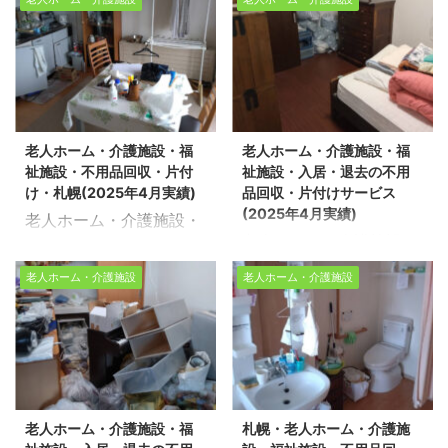
福祉施設・入居・退去の
不用品回収・片付けサー
品整理に関するお悩み
理に関するお悩みは、ど
不用品回収・片付けサー
ビス 北海道全域で、家の
は、どうぞ私たちにお任
うぞ私たちにお任せくだ
ビス・札幌（2025年5月
不用品回収や売却に伴う
せください。経験豊富で
さい。経験豊富で信頼で
実績） 北海道全域で、家
片付け、遺品整理、生前
信頼できるスタッフが、
きるスタッフが、お客様
の不用品回収や売却に伴
整理をサポートしている
お客様のご希望に寄り添
のご希望に寄り添い、安
う片付け、遺品整理、生
「生活応援エコスタイ
い、安心していただける
心していただけるサービ
老人ホーム・介護施設・福
老人ホーム・介護施設・福
前整理をサポートしてい
ル」です。 道北、道南、
サービスを提供いたしま
スを提供いたします。 不
祉施設・不用品回収・片付
祉施設・入居・退去の不用
る「生活応援エコスタイ
道央、道東、どの地域で
す。 不用品回収や遺品整
用品回収や遺品整理の実
け・札幌(2025年4月実績)
品回収・片付けサービス
ル」です。 道北、道南、
も対応可能ですので、お
理の実績多数ござい ...
績多数ござ ...
(2025年4月実績)
老人ホーム・介護施設・
道央、道東、どの地域で
気軽にご相談ください。
老人ホーム・介護施設・
福祉施設・不用品回収・
も対応可能ですので、お
数多くの不用品回収や遺
福祉施設・入居・退去の
片付け・札幌(2025年4
気軽にご相談ください。
品整理の実績がありま
老人ホーム・介護施設
老人ホーム・介護施設
不用品回収・片付けサー
月実績) 生活応援エコス
今回は、札幌市豊平区に
す。今回は、札幌市中央
ビス(2025年4月実績) 生
タイルでは不用品回収・
ある老人ホームにて、入
区の老人ホームで片付け
活応援エコスタイルでは
遺品整理・家の片付けを
退去に伴う不用品回収と
作業をさせて頂きまし
不用品回収・遺品整理・
行っております。今回
お部屋の片付け作業を行
た。 ※スタッフ1名/作業
家の片付けを行っており
は、札幌市豊平区の老人
いました。 スタッフ5名
時間30分/老人ホーム1R
ます。今回は、札幌市中
ホームで片付け作業をさ
/ 作業時間4時間 / 老人ホ
不用品回収や遺品整理、
老人ホーム・介護施設・福
札幌・老人ホーム・介護施
央区の老人ホームで片付
せて頂きました。※スタ
ーム1LDK 生活応援エコ
生前整理のご依頼は、ぜ