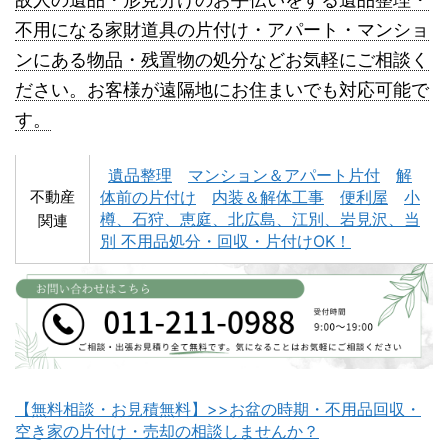
不用になる家財道具の片付け・アパート・マンショ
ンにある物品・残置物の処分などお気軽にご相談く
深川市不用品回収
夕張市不用品回収
ださい。お客様が遠隔地にお住まいでも対応可能で
す。
遺品整理
マンション＆アパート片付
解
不動産
体前の片付け
内装＆解体工事
便利屋
小
樽、石狩、恵庭、北広島、江別、岩見沢、当
関連
別 不用品処分・回収・片付けOK！
富良野市不用品回収
留萌市不用品回収
【無料相談・お見積無料】>>お盆の時期・不用品回収・
白老町不用品回収
長万部町不用品回収
空き家の片付け・売却の相談しませんか？