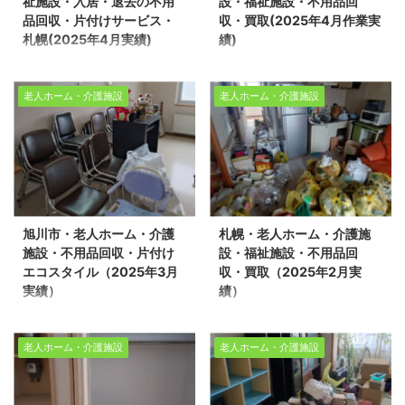
祉施設・入居・退去の不用
設・福祉施設・不用品回
け作業をさせて頂きまし
ッフ5名/作業時間3時間/
スタイルには数多くの不
ひ「生活応援エコスタイ
品回収・片付けサービス・
収・買取(2025年4月作業実
た。※スタッフ4名/作業
老人ホーム2LDK 売却物
用品回収や遺品整理の実
ル」へお任せくだ ...
札幌(2025年4月実績)
績)
時間2時間/老人ホーム
件の整理や不用品回収、
績 ...
老人ホーム・介護施設・
札幌・老人ホーム・介護
1LDK 売却物件の整理や
遺品整理に関するお悩み
福祉施設・入居・退去の
施設・福祉施設・不用品
不用品回収、遺品整理に
は、どうぞ私たちにお任
老人ホーム・介護施設
老人ホーム・介護施設
不用品回収・片付けサー
回収・買取(2025年4月
関するお悩みは、どうぞ
せください。経験豊富で
ビス・札幌(2025年4月
作業実績) 生活応援エコ
私たちにお任せくださ
信頼できるスタッフが、
実績) 北海道全域で、家
スタイルでは不用品回
い。経験豊富で信頼でき
お客様のご希望に寄り添
の不用品回収や売却に伴
収・遺品整理・家の片付
るスタッフが、お客様の
い、安心していただける
う片付け、遺品整理、生
けを行っております。今
ご希望に寄り添い、安心
サービスを提供いたしま
前整理をサポートしてい
回は、札幌市南区の老人
していただけるサービス
す。 お客様一人ひとりの
旭川市・老人ホーム・介護
札幌・老人ホーム・介護施
る「生活応援エコスタイ
ホームで片付け作業をさ
を提供いたします。 お客
想いに応える丁寧な対応
施設・不用品回収・片付け
設・福祉施設・不用品回
ル」です。 道北、道南、
せて頂きました。エコス
様一人ひとりの想いに応
で、生活空間 ...
エコスタイル（2025年3月
収・買取（2025年2月実
道央、道東、どの地域で
タイルでは老人ホーム・
える丁寧な対 ...
実績）
績）
も対応可能ですので、お
介護施設・福祉施設様か
旭川市・老人ホーム・介
札幌・老人ホーム・介護
気軽にご相談ください。
らのご依頼がとても多く
護施設・不用品回収・片
施設・福祉施設・不用品
今回は、札幌市豊平区の
実績がございます。 ※ス
老人ホーム・介護施設
老人ホーム・介護施設
付けエコスタイル
回収・買取（2025年2月
老人ホームで片付け作業
タッフ3名/作業時間1時
（2025年3月実績） 生
実績） 生活応援エコスタ
をさせて頂きました。ス
間/老人ホーム1R 売却物
活応援エコスタイルでは
イルでは不用品回収・遺