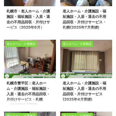
物を整理する必要があ
のようなお悩みからご相
っております。今回は、
行っております。今回
る」「家の中だけでなく
談をいただくケースが多
札幌市・老人ホーム・介護
老人ホーム・介護施設・福
札幌市豊平区の老人ホー
は、札幌市西区の老人ホ
車庫や物置も片付けた
くあります。
スタッ
施設・福祉施設・入居・退
祉施設・入居・退去の不用
ムで片付け作業をさせて
ームで片付け作業をさせ
い」このようなお悩みか
フ：6名
作業日数：2
去の不用品回収・片付けサ
品回収・片付けサービス・
頂きました。 ※スタッフ
て頂きました。 ※スタッ
らご相談をいただくケ ...
日間
対象：団地 ...
ービス（2025年9月）
札幌(2025年7月実績)
4名 ※作業時間1時間 ※老
フ4名/作業時間1時間/老
札幌市・老人ホーム・介
老人ホーム・介護施設・
人ホーム1LDK 売却物件
人ホーム1R 売却物件の
護施設・福祉施設・入
福祉施設・入居・退去の
の整理や不用品回収、遺
整理や不用品回収、遺品
老人ホーム・介護施設
老人ホーム・介護施設
居・退去の不用品回収・
不用品回収・片付けサー
品整理に関するお悩み
整理に関するお悩みは、
片付けサービス（2025
ビス・札幌(2025年7月
は、どうぞ私たちにお任
どうぞ私たちにお任せく
年9月） 生活応援エコス
実績) 生活応援エコスタ
せください。経験豊富で
ださい。経験豊富で信頼
タイルでは不用品回収・
イルでは不用品回収・遺
信頼できるスタッフが、
できるスタッフが、お客
遺品整理・家の片付けを
品整理・家の片付けを行
お客様のご希望に寄り添
様のご希望に寄り添い、
行っております。今回
っております。今回は、
い、安心していただける
安心していただけるサー
札幌市豊平区：老人ホー
老人ホーム・介護施設・福
は、札幌市豊平区で老人
札幌市中央区の老人ホー
サービスを提供いたしま
ビスを提供いたします。
ム・介護施設・福祉施設・
祉施設・入居・退去の不用
ホームの片付け作業をさ
ムで片付け作業をさせて
す。 不用品回収や遺品整
不用品回収や遺品整理の
入居・退去の不用品回収・
品回収・片付けサービス
せて頂きました。 ※スタ
頂きました。 ※スタッフ
理の実績 ...
実績多数ござ ...
片付けサービス・札幌
(2025年4月実績)
ッフ2名/作業時間1時間/
4名/作業時間1時間/老人
（2025年5月実績）
老人ホーム・介護施設・
老人ホーム1R 売却物件
ホーム1R 売却物件の整
老人ホーム・介護施設・
福祉施設・入居・退去の
の整理や不用品回収、遺
理や不用品回収、遺品整
老人ホーム・介護施設
老人ホーム・介護施設