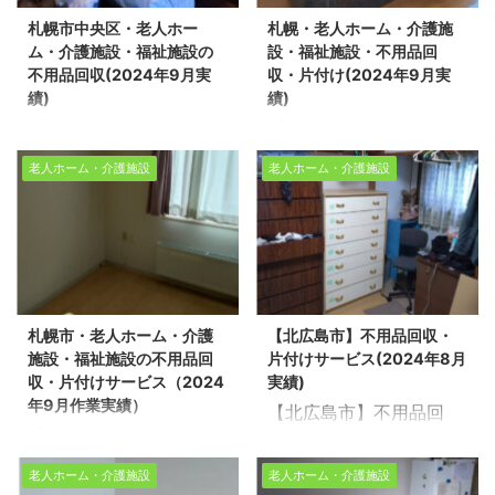
で、まずはお気軽にご相
イルです。 道北・道南・
い！ 【無料相談・お見積
様一人ひとりの想いに応
札幌市中央区・老人ホー
札幌・老人ホーム・介護施
談ください。 これまで、
道央・道東・どこでもご
無料】>>お盆の時期・
える丁寧な対応で、生活
ム・介護施設・福祉施設の
設・福祉施設・不用品回
数多くの不用品回収や遺
相談ください。 不用品回
不用品回収・空き家の片
空間を心地よ ...
不用品回収(2024年9月実
収・片付け(2024年9月実
品整理を行ってまいりま
収や遺品整理の片付け現
付け・売却 ...
績)
績)
した。今回は札幌市中央
場実績多数！今回札幌市
【札幌市中央区・老人ホ
【札幌・老人ホーム・介
区で老人ホームの片付け
中央区で老人ホームの片
ーム・介護施設・福祉施
護施設・福祉施設・不用
作業をさせて頂きまし
付け作業をさせて頂きま
老人ホーム・介護施設
老人ホーム・介護施設
設の不用品回収(2024年
品回収・片付け(2024年
た。 スタッフ2名/作業時
した。 ※スタッフ5名/作
9月実績)】 北海道を拠点
9月実績)】 北海道を拠点
間1時間/老人ホーム1R 不
業時間2時間30分/マンシ
に家の不用品回収・売却
に家の不用品回収・売却
用品回収や遺品整理、生
ョン2LDK 不用品回収・
にともなう家片付け・遺
にともなう家片付け・遺
前整理についてのお問い
遺品整理・生前整理のご
品整理・生前整理を行っ
品整理・生前整理を行っ
合わせは、「生活応援エ
依頼はお気軽に生活応援
ている生活応援エコスタ
ている生活応援エコスタ
コスタイル」にお任せく
エコスタイルへご連絡く
札幌市・老人ホーム・介護
【北広島市】不用品回収・
イルです。 道北・道南・
イルです。道北・道南・
ださい！ 【無料相談・お
ださい！ 【無料相談・お
施設・福祉施設の不用品回
片付けサービス(2024年8月
道央・道東・どこでも老
道央・道東・どこでもご
見積無料】>>お盆の時
...
収・片付けサービス（2024
実績)
人ホーム・介護施設・福
相談ください。 不用品回
期・不用品回収・ ...
年9月作業実績）
【北広島市】不用品回
祉施設の不用品回収ご相
収や遺品整理の片付け現
【札幌市・老人ホーム・
収・片付けサービス
談ください。 不用品回収
場実績多数！今回は札幌
介護施設・福祉施設の不
(2024年8月実績) 北海道
や遺品整理の片付け現場
市豊平区の老人ホームで
老人ホーム・介護施設
老人ホーム・介護施設
用品回収・片付けサービ
を拠点に家の不用品回