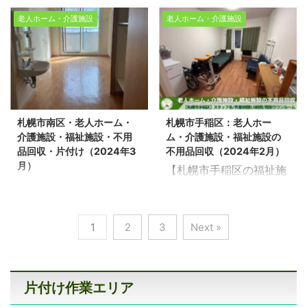
数！今回は江別市で老人
間30分/老人ホーム1R。
ーム・福祉施設の不用品
ンション3LDKの不用品
ホームにて片付け作業を
不用品回収・遺品整理・
老人ホーム・介護施設
老人ホーム・介護施設
回収】 生活応援エコスタ
回収】 生活応援エコスタ
させて頂きました。スタ
生前整理のご依頼はお気
イルでは北海道を拠点に
イルでは北海道を拠点に
ッフ4名/作業時間2時間/
軽に生活応援エコスタイ
福祉施設の入退去に伴う
福祉施設の入退去に伴う
老人ホーム1R 不用品回
ルへご連絡ください！
不用品回収・遺品整理サ
不用品回収・遺品整理サ
収・遺品整理・生前整理
【無料相談・お見積無
ービスを行っておりま
ービスを行っておりま
のご依頼はお気軽に生活
料】>>お盆の時期・不
す。不用品回収や遺品整
す。不用品回収や遺品整
応援エコスタイルへご連
用品回収・空き家の片付
札幌市南区・老人ホーム・
札幌市手稲区：老人ホー
理の片付け現場実績多
理の片付け現場実績多
絡ください！ 【無料相
け・売却の相談しません
介護施設・福祉施設・不用
ム・介護施設・福祉施設の
数！ 今回は札幌市厚別区
数！ 今回は札幌市南区で
談・お見積無料】>>お
か？ 老人ホーム ...
品回収・片付け（2024年3
不用品回収（2024年2月）
の老人ホーム・福祉施設
老人ホームの片付け作業
盆の時期・不用品回収・
月）
【札幌市手稲区の福祉施
の不用品回収片付け作業
をさせて頂きました。ス
空き ...
【札幌市豊平区で分譲マ
設・老人ホームのお部屋
をさせて頂きました。ス
タッフ3名・作業時間1時
ンション3LDKの不用品
の片付け】 生活応援エコ
タッフ4名・作業時間1時
間版・老人ホームワンル
回収】 生活応援エコスタ
スタイルでは北海道を拠
間・老人ホームワンルー
ーム。 不用品回収・遺品
1
2
3
Next »
イルでは北海道を拠点に
点に福祉施設の入退去に
ム。 不用品回収・遺品整
整理・生前整理のご依頼
福祉施設の入退去に伴う
伴う不用品回収・遺品整
理・生前整理のご依頼は
はお気軽に生活応援エコ
不用品回収・遺品整理サ
理サービスを行っており
お気軽に生活応援エコス
スタイルへご連絡くださ
ービスを行っておりま
ます。不用品回収や遺品
片付け作業エリア
タイルへご連絡くださ
い！ 【無料相談・お見積
す。不用品回収や遺品整
整理の片付け現場実績多
い！ 【無料相談・お見積
無料】>>お盆の時期・