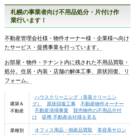
札幌の事業者向け不用品処分・片付け作
業行います！
不動産管理会社様・物件オーナー様・企業様へ向け
八雲町不用品回収
古平町不用品回収
たサービス・提携事業を行っています。
お部屋・物件・テナント内に残された不用品買取・
処分。住居・内装・店舗の解体工事、原状回復、リ
フォーム。
積丹町不用品回収
京極町不用品回収
ハウスクリーニング（美装クリーニン
建築＆
グ）
原状回復工事
不動産物件オーナー
不動産清掃事業
競売物件の不用品片付
不動産
け
提携 不動産会社様を見る
オフィス用品・倒産品買取
美容系サロン
業種別