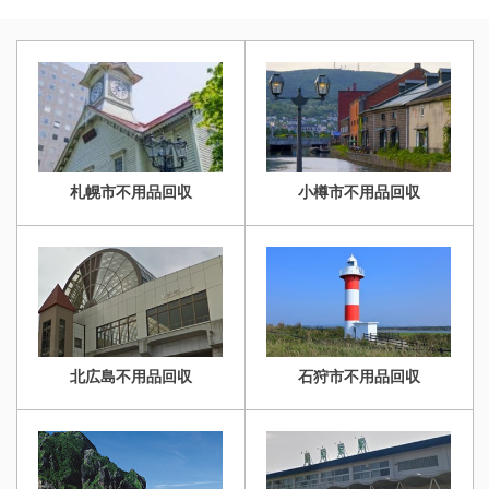
理の片付け現場実績多
数！ 今回は札幌市手稲区
無料】>>お盆の時期・
不用品回収・空き家の片
数！ 今回は札幌市南区で
のお客様のご依頼で、お
不用品回収・空き家の片
付け・売却の相談しませ
老人ホームの片付け作業
部屋の不用品回収をさせ
付け・売却の相談しませ
んか？ 札幌市中央 ...
をさせて頂きました。ス
て頂きました。スタッフ
...
タッフ3名・作業時間1時
3名・作業時間0.5時間・
間版・老人ホームワンル
老人ホームワンルーム。
ーム。 不用品回収・遺品
不用品回収・遺品整理・
札幌市不用品回収
小樽市不用品回収
整理・生前整理のご依頼
生前整理のご依頼はお気
はお気軽に生活応援エコ
軽に生活応援エコスタイ
スタイルへご連絡くださ
ルへご連絡ください！
い！ 【無料相談・お見積
【無料相談・お見積無
無料】>>お盆の時期・
料】>>お盆の時期・不
不用品回収・空き家の片
用品回収・空き家の片付
付け・売却の相談しませ
け・売却の相談しま ...
北広島不用品回収
石狩市不用品回収
んか？ 札幌市南区 ...