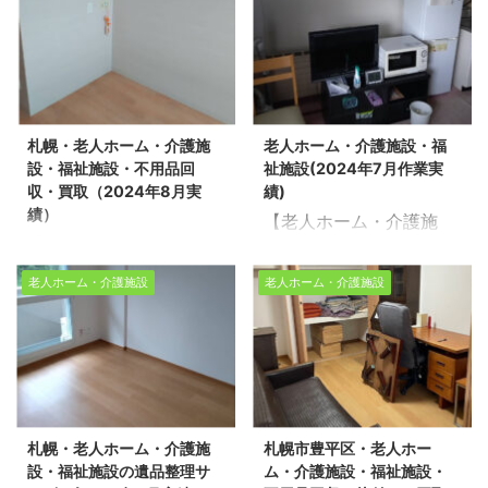
実績多数！今回は札幌市
片付け作業をさせて頂き
ス（2024年9月作業実
収・売却にともなう家片
中央区の老人ホームで片
ました。 ※作業スタッフ
績）】 北海道を拠点に家
付け・遺品整理・生前整
付け作業をさせて頂きま
4名/作業時間2時間/老人
の不用品回収・売却にと
理を行っている生活応援
した。 ※スタッフ3名/作
ホーム1LDK 不用品回
もなう家片付け・遺品整
エコスタイルです。北広
業時間2時間/老人ホーム
収・遺品整理・生前整理
理・生前整理を行ってい
島市を含め札幌市近郊・
1LDK 不用品回収・遺品
のご依頼はお気軽に生活
札幌・老人ホーム・介護施
老人ホーム・介護施設・福
る生活応援エコスタイル
北海道内どこでもお気軽
整理・生前整理のご依頼
応援エコスタイルへご連
設・福祉施設・不用品回
祉施設(2024年7月作業実
です。道北・道南・道
にご連絡ください。 不用
はお気軽に生活応援エコ
絡ください！ 【無料相
収・買取（2024年8月実
績)
央・道東・どこでもご相
品回収や遺品整理の片付
スタ ...
談・お見 ...
績）
【老人ホーム・介護施
談ください。 不用品回収
け現場実績多数！今回は
【札幌・老人ホーム・介
設・福祉施設(2024年7
や遺品整理の片付け現場
北広島市で老人ホームに
護施設・福祉施設・不用
月作業実績)】 北海道を
実績多数！今回はご家族
入居される御客様の不用
老人ホーム・介護施設
老人ホーム・介護施設
品回収・買取】 北海道を
拠点に家の不用品回収・
からの依頼で札幌市北区
品回収と不動産売却のお
拠点に家の不用品回収・
売却にともなう家片付
の老人ホームの片付け作
手伝いをさせて頂きまし
売却にともなう家片付
け・遺品整理・生前整理
業をさせて頂きました。
た。 作業スタッフ：6名
け・遺品整理・生前整理
を行っている生活応援エ
※作業スタッフ2名/作業
作業時間：6時間 現場状
を行っている生活応援エ
コスタイルです。道北・
時間30分/老人ホーム1R
況：戸建2LDK車庫付き
コスタイルです。道北・
道南・道央・道東・どこ
不用品回収・遺品整理・
お電話の際は「不用品回
札幌・老人ホーム・介護施
札幌市豊平区・老人ホー
道南・道央・道東・どこ
でもご相談ください。 不
生前整理のご依頼はお気
収」「遺品整理」のホー
設・福祉施設の遺品整理サ
ム・介護施設・福祉施設・
でもご相談ください。 不
用品回収や遺品整理の片