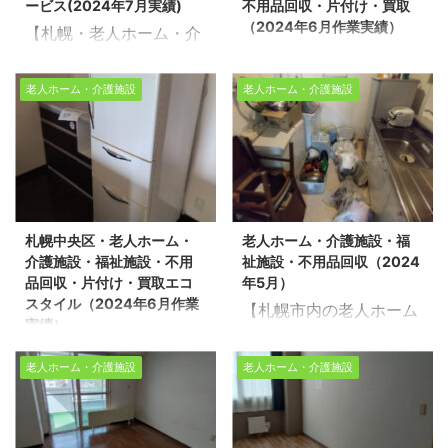
軽に生活応援エコスタイ
ムページを見ま ...
ービス(2024年7月実績)
不用品回収・片付け・買取
用品回収や遺品整理の片
付け現場実績多数！今回
ルへご連絡く ...
（2024年6月作業実績）
【札幌・老人ホーム・介
付け現場実績多数！今回
は札幌市の老人ホームで
【札幌市豊平区・老人ホ
護施設・福祉施設の遺品
は札幌市清田区で片付
片付け作業をさせて頂き
ーム・介護施設・福祉施
整理サービス(2024年7
け・不用品回収をさせて
ました。 作業スタッフ：
老人ホーム・介護施設
老人ホーム・介護施設
設・不用品回収・片付
月実績)】 北海道を拠点
頂きました。 作業スタ
4名 作業時間：3時間 現
け・買取（2024年6月作
に家の不用品回収・売却
ッフ：2名 作業時間：1
場状況：老人ホーム
業実績）】 北海道を拠点
にともなう家片付け・遺
時間 現場状況：老人ホー
2LDK 不用品回収・遺品
に福祉施設などの高齢者
品整理・生前整理を行っ
ム1R 不用品回収・遺品
整理・生前整理のご依頼
住宅へお引越しの際の不
ている生活応援エコスタ
整理・生前整理のご依頼
はお気軽に生活応援エコ
用品回収・売却にともな
イルです。道北・道南・
はお気軽に生活応援エコ
スタイルへご連絡くださ
札幌中央区・老人ホーム・
老人ホーム・介護施設・福
う家片付け・遺品整理・
道央・道東・どこでもご
スタイルへご連絡くださ
い！ 【無料相談・お見積
介護施設・福祉施設・不用
祉施設・不用品回収（2024
生前整理を行っている生
相談ください。 不用品回
い！ 【無料相談・お見積
無料】>>お盆 ...
品回収・片付け・買取エコ
年5月）
活応援エコスタイルで
収や遺品整理の片付け現
無料】>>お盆の ...
スタイル（2024年6月作業
【札幌市内の老人ホーム
す。道北・道南・道央・
場実績多数！今回は札幌
実績）
で入居者様の不用品回収
道東・どこでもご相談く
市の老人ホームで遺品整
【札幌中央区・老人ホー
をさせて頂きました！】
ださい。 不用品回収や遺
理のお片付けをさせて頂
老人ホーム・介護施設
老人ホーム・介護施設
ム・介護施設・福祉施
北海道を拠点に不用品回
品整理の片付け現場実績
きました ※スタッフ3名/
設・不用品回収・片付
収・遺品整理・生前整理
多数！今回は札幌市豊平
作業時間1時間/1LDK 不
け・買取エコスタイル】
を行っている生活応援エ
区の老人ホームで片付け
用品回収・遺品整理・生