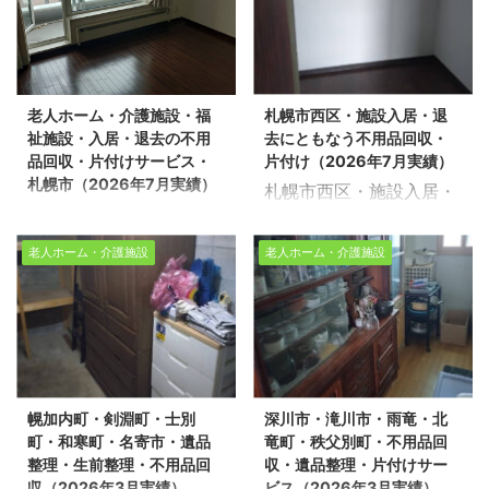
月実績） 生活応援エコス
整理・家の片付けを行っ
タイルでは不用品回収・
ております。 今回は、士
遺品整理・家の片付けを
別市で施設に入居するお
行っております。 今回
客様のご自宅の片付け作
老人ホーム・介護施設・福
札幌市西区・施設入居・退
は、旭川市で施設に入居
業をさせて頂きました。
祉施設・入居・退去の不用
去にともなう不用品回収・
するお客様のご自宅の片
※スタッフ5名/作業時間3
品回収・片付けサービス・
片付け（2026年7月実績）
付け作業をさせて頂きま
時間/老人ホーム入居時
札幌市（2026年7月実績）
札幌市西区・施設入居・
した。 ※スタッフ4名/作
2LDK 不動産売却物件の
老人ホーム・介護施設・
退去にともなう不用品回
業時間1時間/老人ホーム
整理や不用品回収、遺品
福祉施設・入居・退去の
収・片付け（2026年7月
2LDK 不動産売却物件の
整理に関するお悩みは、
老人ホーム・介護施設
老人ホーム・介護施設
不用品回収・片付けサー
実績） 生活応援エコスタ
整理や不用品回収、遺品
どうぞ私たちにお任せく
ビス・札幌市（2026年7
イルでは不用品回収・遺
整理に関するお悩みは、
ださい。経験豊富で信頼
月実績） 生活応援エコス
品整理・家の片付けを行
どうぞ私たちにお任せく
できるスタッフが、お客
タイルでは不用品回収・
っております。 今回は、
ださい。経験豊富で信頼
様のご希望に寄り添い、
遺品整理・家の片付けを
札幌市西区の老人ホーム
できるスタッフが、お客
安心していただけるサー
行っております。 今回
で片付け作業をさせて頂
様のご希望に寄り添い、
ビスを提供いたします。
幌加内町・剣淵町・士別
深川市・滝川市・雨竜・北
は、札幌市中央区の老人
きました。 ※スタッフ5
安心していただけるサー
不用品回収や遺品整理の
町・和寒町・名寄市・遺品
竜町・秩父別町・不用品回
ホームで片付け作業をさ
名・作業時間3時間・老
ビスを提供いたします。
実績多 ...
整理・生前整理・不用品回
収・遺品整理・片付けサー
せて頂きました。 ※スタ
人ホーム2LDK 不動産売
不用品回 ...
収（2026年3月実績）
ビス（2026年3月実績）