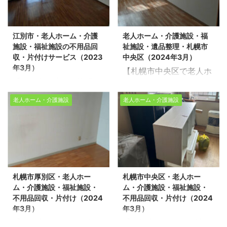
北海道を拠点に福祉施設
コスタイルです。道北・
作業をさせて頂きまし
前整理のご依頼はお気軽
などの高齢者住宅へお引
道南・道央・道東・どこ
た。※スタッフ4名/作業
に生活応援エコスタイル
越しの際の不用品回収・
でもご相談ください。 老
時間1時間/老人ホーム
へご連絡ください！ 【無
江別市・老人ホーム・介護
老人ホーム・介護施設・福
売却にともなう家片付
人ホームなど高齢者福祉
1LDK 不用品回収・遺品
料相談・お見積無料】
施設・福祉施設の不用品回
祉施設・遺品整理・札幌市
け・遺品整理・生前整理
施設の不用品回収や遺品
整理・生前整理のご依頼
>>お盆 ...
収・片付けサービス（2023
中央区（2024年3月）
を行っている生活応援エ
整理の片付け現場実績多
はお気軽に生活応援 ...
年3月）
【札幌市中央区で老人ホ
コスタイルです。道北・
数！今回は広めの1LDK
【江別市の生活保護受給
ーム・介護施設・福祉施
道南・道央・道東・どこ
のお部屋の不用品回収を
者様の不用品回収・片付
設・遺品整理】 生活応援
でもご相談ください。 不
させて頂きました。※ス
老人ホーム・介護施設
老人ホーム・介護施設
けをさせて頂きまし
エコスタイルでは北海道
用品回収や遺品整理の片
タッフ5名/作業時間3時
た！】 北海道を拠点に生
を拠点に福祉施設の入退
付け現場実績多数！今回
間/老人ホーム1LDK (広
活保護受給者様の不用品
去に伴う不用品回収・遺
は札幌市中央区の老人ホ
め) 不用品回収・遺品整
回収・遺品整理・生前整
品整理サービスを行って
ームで片付け作業をさせ
理・生前整理のご依頼は
理を行っている生活応援
おります。不用品回収や
て頂きました。※スタッ
お気軽に生活応援エコス
エコスタイルです。道
遺品整理の片付け現場実
フ3名/作業時間2時間/老
タイルへご連絡くださ
札幌市厚別区・老人ホー
札幌市中央区・老人ホー
北・道南・道央・道東・
績多数！ 今回は札幌市中
人ホーム1LDK 不用品回
い！ 【無料相談・お見積
ム・介護施設・福祉施設・
ム・介護施設・福祉施設・
どこでもご相談くださ
央区で老人ホームの片付
収・遺品整理・生前整理
無料】>> ...
不用品回収・片付け（2024
不用品回収・片付け（2024
い。 不用品回収や遺品整
け作業をさせて頂きまし
のご依頼はお気軽に生活
年3月）
年3月）
理の片付け現場実績多
た。スタッフ2名/作業時
応援エコスタイルへご ...
【札幌市厚別区の老人ホ
【札幌市豊平区で分譲マ