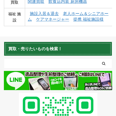
関連買取
飲食店内装 厨房機器
買取
蘭越町不用品回収
黒松内町不用品回収
施設入居＆退去
老人ホーム＆シニアホー
福祉 施
ム
ケアマネージャー
提携 福祉施設様
設
買取・売りたいものを検索！