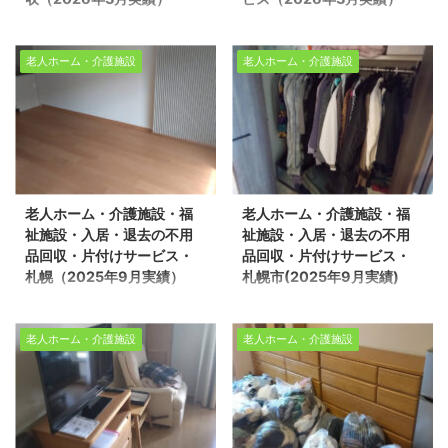
ッフ5名/作業時間1時間/
却物件の整理や不用品回
幌加内町・剣淵町・士別
深川市・滝川市・雨竜・
老人ホーム1LDK 不動産
収、遺品整理に関するお
町・和寒町・名寄市・遺
北竜町・秩父別町・不用
売却物件の整理や不用品
悩みは、どうぞ私たちに
老人ホーム・介護施設
老人ホーム・介護施設
品整理・生前整理・不用
品回収・遺品整理・片付
回収、遺品整理に関する
お任せください。経験豊
品回収（2026年3月実
けサービス（2026年3月
お悩みは、どうぞ私たち
富で信頼できるスタッフ
績） 幌加内町・剣淵町・
実績） 生活応援エコスタ
にお任せください。経験
が、お客様のご希望に寄
士別町・和寒町・名寄市
イルでは、不用品回収・
豊富で信頼できるスタッ
り添い、安心していただ
遺品整理・生前整理・不
遺品整理・家の片付けを
フが、お客様のご希望に
けるサービスを提供いた
用品回収サービス（実績
行っております。今回
寄り添い、安心していた
します。 不用品回収や遺
老人ホーム・介護施設・福
老人ホーム・介護施設・福
紹介） 生活応援エコスタ
は、深川市納内で老人ホ
だけるサービスを提供い
品整理の実績多数ござい
祉施設・入居・退去の不用
祉施設・入居・退去の不用
イルでは、不用品回収・
ームへの入居に伴うご自
たします。 不用品回収や
ます！お客 ...
品回収・片付けサービス・
品回収・片付けサービス・
遺品整理・生前整理・家
宅の不用品回収・片付け
遺品整理 ...
札幌（2025年9月実績）
札幌市(2025年9月実績)
の片付けを行っておりま
作業をご依頼いただき対
老人ホーム・介護施設・
老人ホーム・介護施設・
す。今回は、老人ホーム
応させていただきまし
福祉施設・入居・退去の
福祉施設・入居・退去の
への入居に伴うご自宅の
た。 「施設への入居が決
老人ホーム・介護施設
老人ホーム・介護施設
不用品回収・片付けサー
不用品回収・片付けサー
不用品回収作業をご依頼
まり、家の荷物を整理し
ビス・札幌（2025年9月
ビス・札幌市(2025年9
いただき対応させていた
たい」「長年住んでいた
実績） 生活応援エコスタ
月実績) 生活応援エコス
だきました。 「施設への
家の片付けをどう進めれ
イルでは不用品回収・遺
タイルでは不用品回収・
入居が決まり、自宅の荷
ばいいかわからない」こ
品整理・家の片付けを行
遺品整理・家の片付けを