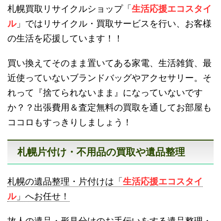
札幌買取リサイクルショップ「
生活応援エコスタイ
砂川不用品回収
帯広・十勝不用品回収
ル
」ではリサイクル・買取サービスを行い、お客様
の生活を応援しています！！
買い換えてそのまま置いてある家電、生活雑貨、最
近使っていないブランドバッグやアクセサリー。そ
れって『捨てられないまま』になっていないです
登別不用品回収
伊達市不用品回収
か？？出張費用＆査定無料の買取を通してお部屋も
ココロもすっきりしましょう！
札幌片付け・不用品の買取や遺品整理
名寄市不用品回収
士別市不用品回収
札幌の遺品整理・片付けは「
生活応援エコスタイ
ル
」へお任せ！
故人の遺品・形見分けのお手伝いをする遺品整理・