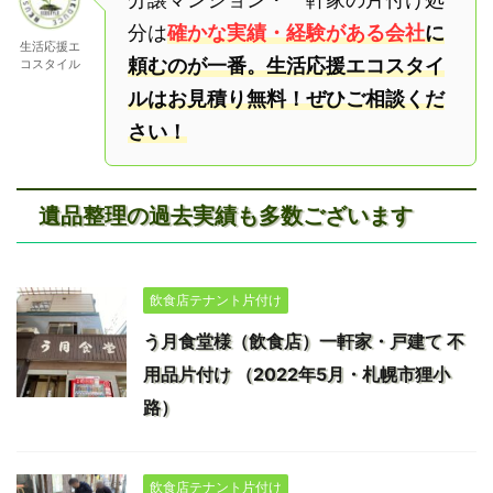
分は
確かな実績・経験がある会社
に
生活応援エ
頼むのが一番。生活応援エコスタイ
コスタイル
ルはお見積り無料！ぜひご相談くだ
さい！
遺品整理の過去実績も多数ございます
飲食店テナント片付け
う月食堂様（飲食店）一軒家・戸建て 不
用品片付け （2022年5月・札幌市狸小
路）
飲食店テナント片付け