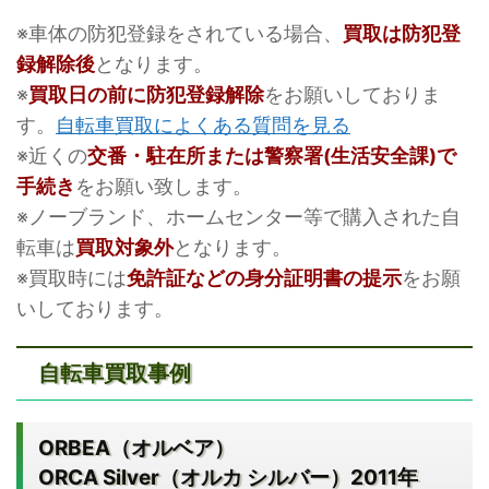
※車体の防犯登録をされている場合、
買取は防犯登
録解除後
となります。
※
買取日の前に防犯登録解除
をお願いしておりま
す。
自転車買取によくある質問を見る
※近くの
交番・駐在所または警察署(生活安全課)で
手続き
をお願い致します。
※ノーブランド、ホームセンター等で購入された自
転車は
買取対象外
となります。
※買取時には
免許証などの身分証明書の提示
をお願
いしております。
自転車買取事例
ORBEA（オルベア）
ORCA Silver（オルカ シルバー）2011年