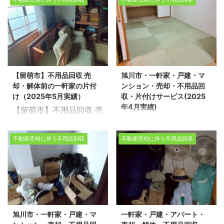
お任せください。経験豊
にお任せください。経験
生活応援エコスタイルで
績） 生活応援エコスタイ
富で信頼できるスタッフ
豊富で信頼できるスタッ
は不用品回収・遺品整
ルでは不用品回収・遺品
が、お客様のご希望に寄
フが、お客様のご希望に
理・家の片付けを行って
整理・家の片付けを行っ
り添い、安心していただ
寄り添い、安心していた
おります。今回は、旭川
ております。今回は、千
けるサービスを提供いた
だけるサービスを提供い
市で売却に伴う一軒家の
歳市で売却に伴う不用品
します。 不用品回収や遺
たします。 不用品回収や
不用品回収をさせて頂き
回収をさせて頂きまし
品整理の実績多数ござい
遺品整理の実績多数ござ
【留萌市】不用品回収 売
旭川市・一軒家・戸建・マ
ました。 ※スタッフ6名/
た。 ※スタッフ5名/作業
ます！お客様一人ひとり
います！お客様一人ひと
却・解体前の一軒家の片付
ンション・売却・不用品回
作業日数２日/戸建
日数1日半/戸建5LDK・
の想いに応 ...
りの想いに ...
け（2025年5月実績）
収・片付けサービス(2025
3LDK・物置 売却物件の
車庫・物置 売却物件の整
年4月実績)
【留萌市】不用品回収 売
整理や不用品回収、遺品
理や不用品回収、遺品整
旭川市・一軒家・戸建・
却・解体前の一軒家の片
整理に関するお悩みは、
理に関するお悩みは、ど
マンション・売却・不用
付け（2025年5月実績）
どうぞ私たちにお任せく
うぞ私たちにお任せくだ
不動産売却に伴う不用品回収
不動産売却に伴う不用品回収
品回収・片付けサービス
北海道全域で、家の不用
ださい。経験豊富で信頼
さい。経験豊富で信頼で
(2025年4月実績) 北海道
品回収や売却に伴う片付
できるスタッフが、お客
きるスタッフが、お客様
全域で、家の不用品回収
け、遺品整理、生前整理
様のご希望に寄り添い、
のご希望に寄り添い、安
や売却に伴う片付け、遺
をサポートしている「生
安心していただけるサー
心していただけるサービ
品整理、生前整理をサポ
活応援エコスタイル」で
ビスを提供いたします。
スを提供いたします。 お
ートしている「生活応援
す。 道北、道南、道央、
お客様一人ひとりの想い
客様一人ひとりの想いに
旭川市・一軒家・戸建・マ
一軒家・戸建・アパート・
エコスタイル」です。 道
道東、どの地域でも対応
に応える丁寧な対応で、
応える丁寧な対応で、生