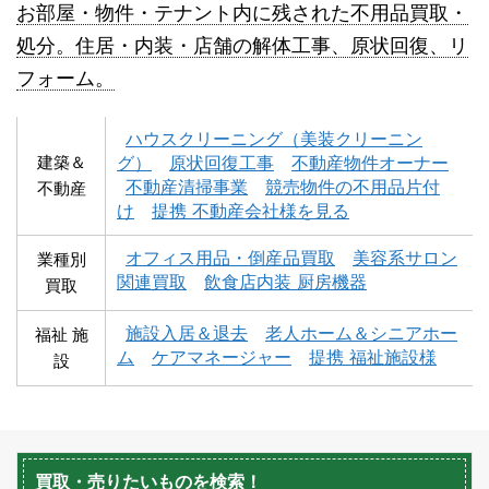
お部屋・物件・テナント内に残された不用品買取・
処分。住居・内装・店舗の解体工事、原状回復、リ
フォーム。
積丹町不用品回収
京極町不用品回収
ハウスクリーニング（美装クリーニン
建築＆
グ）
原状回復工事
不動産物件オーナー
不動産清掃事業
競売物件の不用品片付
不動産
け
提携 不動産会社様を見る
オフィス用品・倒産品買取
美容系サロン
業種別
関連買取
飲食店内装 厨房機器
買取
蘭越町不用品回収
黒松内町不用品回収
施設入居＆退去
老人ホーム＆シニアホー
福祉 施
ム
ケアマネージャー
提携 福祉施設様
設
買取・売りたいものを検索！