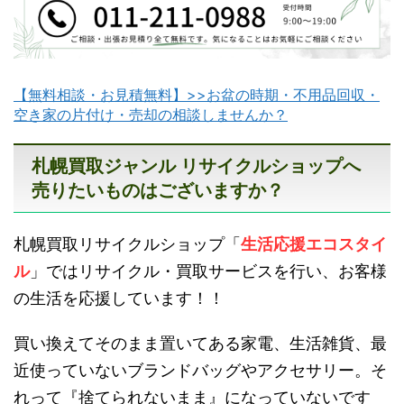
【無料相談・お見積無料】>>お盆の時期・不用品回収・
滝川不用品回収
新十津川不用品回収
空き家の片付け・売却の相談しませんか？
札幌買取ジャンル リサイクルショップへ
売りたいものはございますか？
札幌買取リサイクルショップ「
生活応援エコスタイ
砂川不用品回収
帯広・十勝不用品回収
ル
」ではリサイクル・買取サービスを行い、お客様
の生活を応援しています！！
買い換えてそのまま置いてある家電、生活雑貨、最
近使っていないブランドバッグやアクセサリー。そ
れって『捨てられないまま』になっていないです
登別不用品回収
伊達市不用品回収