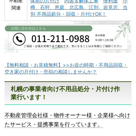
不動産
体前の片付け
内装＆解体工事
便利屋
小
樽、石狩、恵庭、北広島、江別、岩見沢、当
関連
別 不用品処分・回収・片付けOK！
富良野市不用品回収
留萌市不用品回収
【無料相談・お見積無料】>>お盆の時期・不用品回収・
白老町不用品回収
長万部町不用品回収
空き家の片付け・売却の相談しませんか？
札幌の事業者向け不用品処分・片付け作
業行います！
不動産管理会社様・物件オーナー様・企業様へ向け
八雲町不用品回収
古平町不用品回収
たサービス・提携事業を行っています。