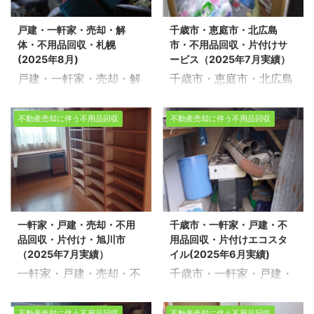
おります。今回は、札幌
きるスタッフが、お客様
マンションの売却におい
おります。今回は、市内
市豊平区で売却に伴う不
のご希望に寄り添い、安
て、後腐れのない適正な
戸建・一軒家・売却・解
千歳市・恵庭市・北広島
の戸建住宅にて、売却を
用品回収を環境事業公社
心していただけるサービ
処理は非常に重要です。
体・不用品回収・札幌
市・不用品回収・片付けサ
予定している一軒家の不
とさせて頂きました。 ※
スを提供いたします。 す
【無料相談・お見積無
(2025年8月)
ービス（2025年7月実績）
用品回収作業を環境事業
スタッフ5名 ※作業時間4
べての作業費用 ...
料】>>お盆 ...
戸建・一軒家・売却・解
千歳市・恵庭市・北広島
公社と連携し対応させて
時間 ※戸建6LDK・物置
体・不用品回収・札幌
市・不用品回収・片付け
いただきました。 「売却
今回は、お引越しに伴う
(2025年8月) 生活応援エ
サービス（2025年7月実
を決めたものの、家財が
作業でしたので、お部屋
不動産売却に伴う不用品回収
不動産売却に伴う不用品回収
コスタイルでは不用品回
績） 生活応援エコスタイ
そのまま残っている」
にある家具や生活用品を
収・遺品整理・家の片付
ルでは不用品回収・遺品
「解体前にすべて整理し
一つひとつ確認しながら
けを行っております。今
整理・家の片付けを行っ
ておきたい」このような
仕分けを行い、不用品の
回は、売却に伴う一軒家
ております。今回は、北
お悩みを抱えている方か
搬出作業を進めました。
の不用品回収を環境事業
広島で売却に伴う不用品
らのご相談が増えていま
環境事業公社と連携し、
公社とさせて頂きまし
回収をさせて頂きまし
す。
スタッフ：5名
法令を遵守した適切な処
一軒家・戸建・売却・不用
千歳市・一軒家・戸建・不
た。 ※スタッフ5名/作業
た。 ※スタッフ5名/作業
作業日数：2日間
分を行っておりますの
品回収・片付け・旭川市
用品回収・片付けエコスタ
時間6時間/戸建4LDK 売
時間4時間/戸建・4LDK
対象：戸建4LDK平屋・
で、安心し ...
（2025年7月実績）
イル(2025年6月実績)
却物件の整理や不用品回
売却物件の整理や不用品
車庫・物置付き 建物内だ
一軒家・戸建・売却・不
千歳市・一軒家・戸建・
収、遺品整理に関するお
回収、遺品整理に関する
...
用品回収・片付け・旭川
不用品回収・片付けエコ
悩みは、どうぞ私たちに
お悩みは、どうぞ私たち
市 （2025年7月実績）
スタイル(2025年6月実
不動産売却に伴う不用品回収
不動産売却に伴う不用品回収