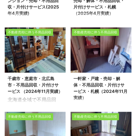
ンション・売却・不用品回
売却・解体・不用品回収・
北、道南、道央、道東、
可能ですので、お気軽に
生活空間を心地よ ...
活空間を心 ...
収・片付けサービス(2025
片付けサービス・札幌
どの地域でも対応可能で
ご相談ください。今回
年4月実績)
（2025年4月実績）
すので、お気軽にご相談
は、留萌市で一軒家の不
旭川市・一軒家・戸建・
一軒家・戸建・アパー
ください。今回は、旭川
用品回収をさせて頂きま
マンション・売却・不用
ト・売却・解体・不用品
市で売却に伴う分譲マン
した。 ※スタッフ3名/作
不動産売却に伴う不用品回収
不動産売却に伴う不用品回収
品回収・片付けサービス
回収・片付けサービス・
ションの不用品回収をさ
業時間3時間/戸建2部屋
(2025年4月実績) 北海道
札幌（2025年4月実績）
せて頂きました。スタッ
生活応援エコスタイルに
全域で、家の不用品回収
生活応援エコスタイルで
フ4名/作業時間6時間/戸
は数多くの不用品回収や
や売却に伴う片付け、遺
は不用品回収・遺品整
建2LDK・トランクルー
遺品整理の実績がありま
品整理、生前整理をサポ
理・家の片付けを行って
ム 数多くの不用品回収や
す。不用品回収や遺品整
ートしている「生活応援
おります。今回は札幌市
遺品整理の実績がありま
理、生前整理のご依頼は
千歳市・恵庭市・北広島
一軒家・戸建・売却・解
エコスタイル」です。 道
北区でアパートの不用品
す。 不用品回収や遺品整
ぜひお任せください！
市・不用品回収・片付けサ
体・不用品回収・片付けサ
北、道南、道央、道東、
回収を環境事業公社とさ
理、生前整理のご依頼
【無料相談 ...
ービス （2024年11月実績）
ービス・札幌（2024年11月
どの地域でも対応可能で
せて頂きました。 ※スタ
は、ぜひ ...
実績）
北海道全域で不用品回
すので、お気軽にご相談
ッフ4名/作業時間3時間/
一軒家・戸建・売却・解
収・片付け・マンション
ください。今回は、旭川
アパート2LDK 売却物件
体・不用品回収・片付け
を行う「生活応援エコス
市で売却に伴う一軒家の
の整理や不用品回収、遺
不動産売却に伴う不用品回収
不動産売却に伴う不用品回収
サービス・札幌（2024
タイル」です。 道北、道
不用品回収をさせて頂き
品整理に関するお悩み
年11月実績） 道北、道
南、道央、道東のどのエ
ました。スタッフ6名/作
は、どうぞ私たちにお任
南、道央、道東のどのエ
リアでも対応可能ですの