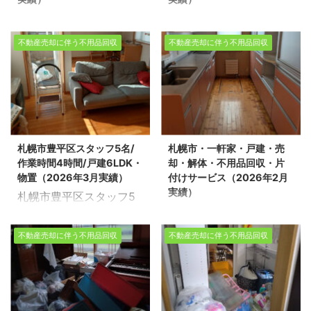
...
た。 ※スタッフ7名 ※作
件の整理や不用品回収、
函館市・一軒家・戸建・
分譲マンション・アパー
業日数4日 ※戸建5LDK・
遺品整理に関するお悩み
解体・売却・不用品回
ト・売却・不用品回収・
屋根裏・物置×2 不動産
は、どうぞ私たちにお任
不動産売却に伴う不用品回収
不動産売却に伴う不用品回収
収・片付けサービス
片付け・札幌市（2026
売却物件の整理や不用品
せください。経験豊富で
（2026年5月実績） 生
年3月実績） 札幌市中央
回収、遺品整理に関する
信頼できるスタッフが、
活応援エコスタイルでは
区で売却に伴う片付け作
お悩みは、どうぞ私たち
お客様のご希望に寄り添
不用品回収・遺品整理・
業を環境事業公社とさせ
にお任せください。経験
い、安心していただける
家の片付けを行っており
て頂きました。 スピーデ
豊富で信頼できるスタッ
サービスを提供いたしま
ます。今回は、函館市で
ィーな搬出 4LDKという
フが、お客様のご希望に
す。 不用品回収や遺品整
札幌市豊平区スタッフ5名/
札幌市・一軒家・戸建・売
解体に伴う一軒家の不用
広い間取りでしたが、5
寄り添い、安心していた
理の実績多数ございま
作業時間4時間/戸建6LDK・
却・解体・不用品回収・片
品回収を一般廃収集業者
名のスタッフによる効率
だけるサービスを提供い
す！お客 ...
物置（2026年3月実績）
付けサービス（2026年2月
とさせて頂きました。 ※
的な分担作業により、わ
たします。 ...
実績）
札幌市豊平区スタッフ5
スタッフ3名/作業時間5
ずか4時間で全ての家財
札幌市・一軒家・戸建・
名/作業時間4時間/戸建
時間/戸建4LDK・車庫・
道具・不用品を搬出いた
売却・解体・不用品回
6LDK・物置（2026年3
物置 不動産売却物件の整
しました。 行政連携によ
不動産売却に伴う不用品回収
不動産売却に伴う不用品回収
収・片付けサービス
月実績） 生活応援エコス
理や不用品回収、遺品整
る適正処理 札幌市環境事
（2026年2月実績） 生
タイルでは、不用品回
理に関するお悩みは、ど
業公社と連携し、法令を
活応援エコスタイルで
収・遺品整理・生前整
うぞ私たちにお任せくだ
遵守した透明性の高いゴ
は、不用品回収・遺品整
理・家の片付けを行って
さい。 経験豊富で信頼で
ミの処分を行いました。
理・家の片付けを行って