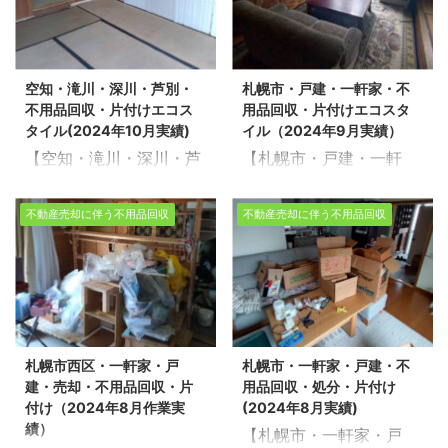
業時間6時間/戸建
せください。経験豊富で
リアでも対応可能ですの
で、まずはお気軽にご相
6LDK。 数多くの不用品
信頼できるスタッフが、
で、まずはお気軽にご相
談ください。 これまで、
回収や遺品整理の実績が
お客様のご希望に寄り・
談ください。 これまで、
数多くの不用品回収や遺
あります。 不用品回収や
添い、安心していただけ
空知・滝川・深川・芦別・
札幌市・戸建・一軒家・不
数多くの不用品回収や遺
品整理を行ってまいりま
遺品整理、生前整理のご
るサービスを提供いたし
不用品回収・片付けエコス
用品回収・片付けエコスタ
品整理を行ってまいりま
した。今回は千歳市で売
依頼は、ぜひ「生活応援
ます。 お客様一人ひとり
タイル(2024年10月実績)
イル（2024年9月実績）
した。今回は札幌市東区
却に伴う不用品回収をさ
エコスタイル ...
の想いに応える ...
【空知・滝川・深川・芦
【札幌市・戸建・一軒
で売却に伴う不用品回収
せて頂きました。 スタッ
別・不用品回収・片付け
家・不用品回収・片付け
をさせて頂きました。 ス
フ6名/作業日数1日半/戸
エコスタイル(2024年10
エコスタイル（2024年9
タッフ6名/作業時間4時
建・5LDK 不用品回収や
不動産売却に伴う不用品回収
不動産売却に伴う不用品回収
月実績)】 北海道を拠点
月実績）】 北海道を拠点
間半/戸建3LDK・物置 不
遺品整理、生前整理につ
に家の不用品回収・売却
に家の不用品回収・売却
用品回収や遺品整理、生
いてのお問い合わせは、
にともなう家片付け・遺
にともなう家片付け・遺
前整理についてのお問い
「生活応援エコスタイ
品整理・生前整理を行っ
品整理・生前整理を行っ
合わせは、「生活応援エ
ル」にお任せください！
ている生活応援エコスタ
ている生活応援エコスタ
コスタイル」にお任せく
【無料相談・お見積無
イルです。 道北・道南・
イルです。道北・道南・
ださい！ 【無料相談・お
料】>>お盆の時期・不
札幌市西区・一軒家・戸
札幌市・一軒家・戸建・不
道央・道東・どこでもご
道央・道東・どこでもご
見積無料】>>お盆の時
用品回収・空き家の片付
建・売却・不用品回収・片
用品回収・処分・片付け
相談ください。 不用品回
相談ください。 不用品回
期・不用品回収・空き家
け・売却の相談し ...
付け（2024年8月作業実
(2024年8月実績)
収や遺品整理の片付け現
収や遺品整理の片付け現
の片付け ...
績）
【札幌市・一軒家・戸
場実績多数！今回芦別市
場実績多数！今回は札幌