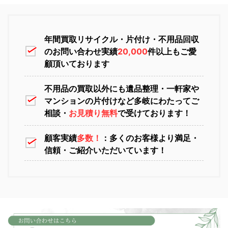
恵庭市不用品回収
ニセコ不用品回収
年間買取リサイクル・片付け・不用品回収
のお問い合わせ実績
20,000
件以上もご愛
顧頂いております
不用品の買取以外にも遺品整理・一軒家や
マンションの片付けなど多岐にわたってご
苫小牧不用品回収
室蘭不用品回収
相談・
お見積り無料
で受けております！
顧客実績
多数！
：多くのお客様より満足・
信頼・ご紹介いただいています！
江別不用品回収
岩見沢不用品回収