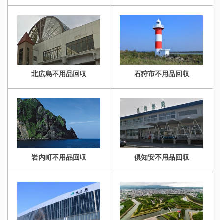
月） 不動産会社様・
回収いたします。 不動産
物件オーナー様からのご
売却に伴う4LDKの不用
依頼もお待ちしておりま
品回収（2022年11月）
す。 生活応援エコスタイ
不動産会社様・物件オー
ル 不要品回収・買取・片
ナー様からのご依頼もお
付け処分は現場数を数多
待ちしております。 生活
...
応援エコスタイル ...
北広島不用品回収
石狩市不用品回収
岩内町不用品回収
倶知安不用品回収