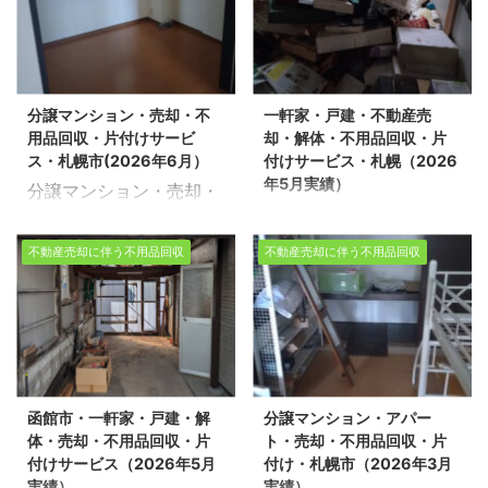
整理・家の片付けを行っ
遺品整理・家の片付けを
ております。 今回は、美
行っております。 今回
唄市で売却に伴う戸建の
は、滝川市で売却に伴う
不用品回収をさせて頂き
不用品回収をさせて頂き
分譲マンション・売却・不
一軒家・戸建・不動産売
ました。 ※スタッフ5名/
ました。 ※スタッフ6
用品回収・片付けサービ
却・解体・不用品回収・片
作業日数2日半/一軒家
名・作業日数1日半・戸
ス・札幌市(2026年6月）
付けサービス・札幌（2026
5LDK・車庫 不動産売却
建5LDK・車庫・店舗付
年5月実績）
分譲マンション・売却・
物件の整理や不用品回
不動産売却物件の整理や
一軒家・戸建・不動産売
不用品回収・片付けサー
収、遺品整理に関するお
不用品回収、遺品整理に
却・解体・不用品回収・
ビス・札幌市(2026年6
悩みは、どうぞ私たちに
関するお悩みは、どうぞ
不動産売却に伴う不用品回収
不動産売却に伴う不用品回収
片付けサービス・札幌
月） 生活応援エコスタイ
お任せください。経験豊
私たちにお任せくださ
（2026年5月実績） 生
ルでは不用品回収・遺品
富で信頼できるスタッフ
い。経験豊富で信頼でき
活応援エコスタイルでは
整理・家の片付けを行っ
が、お客様のご希望に寄
るスタッフが、お客様の
不用品回収・遺品整理・
ております。 今回は、札
り添い、安心していただ
ご希望に寄り添い、安心
家の片付けを行っており
幌市中央区で売却に伴う
けるサービスを提供いた
していただけるサービス
ます。 今回は、札幌市白
不用品回収をさせて頂き
します。 不用品回収や遺
を提供いたします。 不用
函館市・一軒家・戸建・解
分譲マンション・アパー
石区で一軒家の解体に伴
ました ※スタッフ5名/作
品整理の実績多数ござい
品回収や遺品整理の実績
体・売却・不用品回収・片
ト・売却・不用品回収・片
う不用品回収を環境事業
業時間3時間/分譲マンシ
ます！お客様一 ...
多数ございます！お客様
付けサービス（2026年5月
付け・札幌市（2026年3月
公社とさせて頂きまし
ョン３LDK 不動産売却物
実績）
実績）