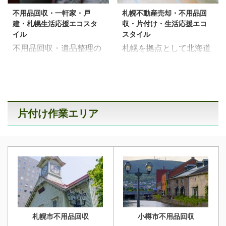
きました。 作業スタッフ
時の片付け現場実績多
のご依頼はお気軽に生活
軽に生活応援エコスタイ
不用品回収・一軒家・戸
札幌不動産売却・不用品回
は6名・作業時間1日半で
数！ 札幌市西区で、住居
応援エコスタイルへご連
ルへご連絡ください！
建・札幌生活応援エコスタ
収・片付け・生活応援エコ
した。不用品回収・遺品
（戸建5LDK）の解体に
絡ください！ 【無料相
【無料相談・お ...
イル
スタイル
整理などございましたら
伴う片付け作業をさせて
談・お見積 ...
不用品回収・遺品整理の
札幌を拠点として北海道
ぜひ、生活応援エコスタ
頂きました。スタッフ7
「生活応援エコスタイ
内どこでも不用品回収や
イルへご相談ください！
名・作業時間2日。 不用
ル」です。今回は札幌市
遺品整理・生前整理を行
札幌市手稲区・一軒家・
品回収・遺品整理・生前
手稲区で一軒家の解体売
っている「生活応援エコ
戸建・不用品回収・片付
整理のご依頼はお気軽に
却に伴う不用品回収作業
スタイル」です。 今回は
け処分・札幌（2023年4
生活応援エコスタイルへ
をさせていただきまし
札幌市南区で売却に伴う
月・札幌市手稲区） 和
片付け作業エリア
ご連絡ください！ 【無料
た。 更地として売却する
4LDKの不用品回収を札
室・寝室片付け 居間・片
相談・お見積無料】>>
ためには家のなかにある
幌市環境事業公社と作業
付け キッチン・台所片付
お盆の時期・不用品回
残置物・家財道具をすべ
させていただきました。
け 車庫・倉庫片付け 不
収・空き家の片付け・売
て搬出・処分しないとい
自分たちの手だけでは運
動産会社様・物件オーナ
却の相談しませんか？ 札
けません。解体作業は家
べない・捨てられない大
ー様からのご依頼もお待
幌市・一軒家売却・解体
財道具・残置物があると
量な生活用品・家財道
ちしてお ...
...
できないためです。 一軒
具・生前整理・分別がわ
家の解体売却に伴う不用
からない粗大ごみなど、
札幌市不用品回収
小樽市不用品回収
品回収作業（2022年11
プロの手で適切に処分・