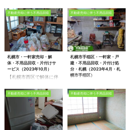
【札幌市西区・一軒家・
建・不用品回収・処分・
で解体に伴う不用品回収
市中央区で売却に伴う不
戸建・売却・不用品回
片付け(2024年8月実
をさせて頂きました。 ※
用品回収をさせて頂きま
不動産売却に伴う不用品回収
不動産売却に伴う不用品回収
収・片付け（2024年8月
績)】 北海道を拠点に家
スタッフ5名/作業時間5
した。 ※スタッフ3名/作
作業実績）】 北海道を拠
の不用品回収・売却にと
時間/平屋2LDK・車庫付
業時間5時間/戸建4LDK
点に家の不用品回収・売
もなう家片付け・遺品整
き 不用品回収・遺品整
不用品回収・遺品整理・
却にともなう家片付け・
理・生前整理を行ってい
理・生前整理のご依頼は
生前整理のご依頼はお気
遺品整理・生前整理を行
る生活応援エコスタイル
お気軽に生活応援エコス
軽に生活応援エコスタイ
っている生活応援エコス
です。道北・道南・道
タイルへご連絡くださ
ルへご連絡ください！
札幌市・一軒家売却・解
札幌市手稲区・一軒家・戸
タイルです。道北・道
央・道東・どこでもご相
い！ 【無料相談・お見積
【無料相談・お見積無
体・不用品回収・片付けサ
建・不用品回収・片付け処
南・道央・道東・どこで
談ください。 不用品回収
無料】 ...
料】>>お盆 ...
ービス（2023年10月）
分・札幌（2023年4月・札
もご相談ください。 不用
や遺品整理の片付け現場
幌市手稲区）
【札幌市西区で解体に伴
品回収や遺品整理の片付
実績多数！今回は札幌市
札幌市内全域で不用品回
う片付け作業・不用品回
け現場実績多数！今回は
白石区で売却に伴う片付
収・遺品整理を行ってい
収ならお任せくださ
札幌市西区で売却に伴う
け作業をさせて頂きまし
不動産売却に伴う不用品回収
不動産売却に伴う不用品回収
る「生活応援エコスタイ
い！】 北海道を拠点に引
不用品回収を環境事業公
た。 作業スタッフ：スタ
ル」です。今回は札幌市
っ越しに伴う不用品回収
社とさせて頂きました。
ッフ7名 作業時間：2日
手稲区で売却物件の一軒
を行っている生活応援エ
※スタッフ6名/作業時間4
現場状況：一軒家5LDK
家5LDKの片付け作業を
コスタイルです。不用品
時間/戸建2LDK 不用品回
不用品回収・遺品整理・
環境事業公社とさせて頂
回収や遺品整理・引越し
収・遺品整理・生前整理
生前整理のご依頼はお気