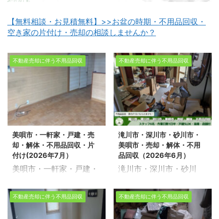
【無料相談・お見積無料】>>お盆の時期・不用品回収・
空き家の片付け・売却の相談しませんか？
不動産売却に伴う不用品回収
不動産売却に伴う不用品回収
美唄市・一軒家・戸建・売
滝川市・深川市・砂川市・
却・解体・不用品回収・片
美唄市・売却・解体・不用
付け(2026年7月）
品回収（2026年6月）
美唄市・一軒家・戸建・
滝川市・深川市・砂川
売却・解体・不用品回
市・美唄市・売却・解
収・片付け(2026年7
体・不用品回収（2026
不動産売却に伴う不用品回収
不動産売却に伴う不用品回収
月） 生活応援エコスタイ
年6月） 生活応援エコス
ルでは不用品回収・遺品
タイルでは不用品回収・