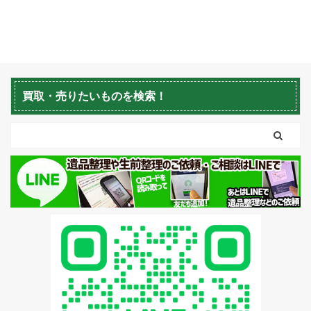
るごと片付け処分や遺品
整理を行っている「生活
応援エコスタイル」で
す。 今回は札幌市中央区
山鼻の一軒家・戸建（間
取りは10LDK）からの ご
買取・売りたいものを検索！
依頼で「片付け処分」を
行いました。 札幌一軒家
戸建て片付け処分 (中央
区山鼻・2021年10
月/10LDK） 【無料相
談・お見積無料】>>お
盆の時期・不用品回収・
空き家の片付け・売却の
相談しませんか？ 札幌市
中央区山鼻だけではなく
近郊で残置物や不用品の
片付け処分をご希望でし
たら「生活応援エコスタ