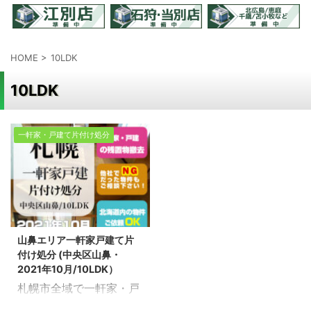
HOME
>
10LDK
10LDK
一軒家・戸建て片付け処分
山鼻エリア一軒家戸建て片
付け処分 (中央区山鼻・
2021年10月/10LDK）
札幌市全域で一軒家・戸
建てなど、家の残置物ま