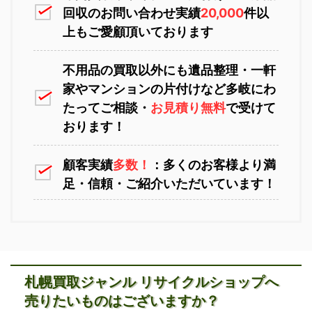
回収のお問い合わせ実績
20,000
件以
上もご愛顧頂いております
不用品の買取以外にも遺品整理・一軒
家やマンションの片付けなど多岐にわ
苫小牧不用品回収
室蘭不用品回収
たってご相談・
お見積り無料
で受けて
おります！
顧客実績
多数！
：多くのお客様より満
足・信頼・ご紹介いただいています！
江別不用品回収
岩見沢不用品回収
札幌買取ジャンル リサイクルショップへ
売りたいものはございますか？