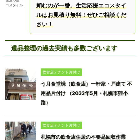
生活応援エ
頼むのが一番。生活応援エコスタイ
コスタイル
ルはお見積り無料！ぜひご相談くだ
さい！
遺品整理の過去実績も多数ございます
飲食店テナント片付け
う月食堂様（飲食店）一軒家・戸建て 不
用品片付け （2022年5月・札幌市狸小
路）
飲食店テナント片付け
札幌市の飲食店住居の不要品回収作業