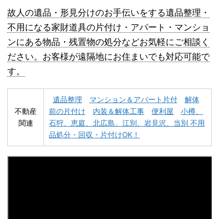
故人の遺品・形見分けのお手伝いをする遺品整理・
不用になる家財道具の片付け・アパート・マンショ
ンにある物品・残置物の処分などお気軽にご相談く
名寄市不用品回収
士別市不用品回収
ださい。お客様が遠隔地にお住まいでも対応可能で
す。
遺品整理
マンション＆アパート片付
解体
不動産
前の片付け
内装＆解体工事
便利屋
小樽、
関連
石狩、恵庭、北広島、江別、岩見沢、当別 不用
深川市不用品回収
夕張市不用品回収
品処分・回収・片付けOK！
富良野市不用品回収
留萌市不用品回収