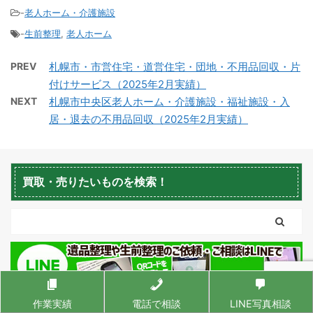
-
老人ホーム・介護施設
-
生前整理
,
老人ホーム
積丹町不用品回収
京極町不用品回収
PREV
札幌市・市営住宅・道営住宅・団地・不用品回収・片
付けサービス（2025年2月実績）
NEXT
札幌市中央区老人ホーム・介護施設・福祉施設・入
居・退去の不用品回収（2025年2月実績）
蘭越町不用品回収
黒松内町不用品回収
買取・売りたいものを検索！
作業実績
電話で相談
LINE写真相談