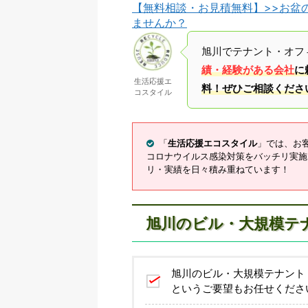
【無料相談・お見積無料】>>お盆
ませんか？
旭川でテナント・オフ
績・経験がある会社
に
生活応援エ
料！ぜひご相談くださ
コスタイル
「
生活応援エコスタイル
」では、お
コロナウイルス感染対策をバッチリ実施
リ・実績を日々積み重ねています！
旭川のビル・大規模テ
旭川のビル・大規模テナント
というご要望もお任せくださ