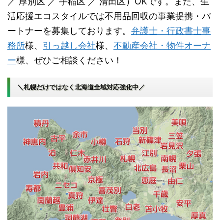
／ 厚別区 ／ 手稲区 ／ 清田区）OKです。また、生
活応援エコスタイルでは不用品回収の事業提携・パ
ートナーを募集しております。
弁護士・行政書士事
務所
様、
引っ越し会社
様、
不動産会社・物件オーナ
ー
様、ぜひご相談ください！
＼札幌だけではなく北海道全域対応強化中／