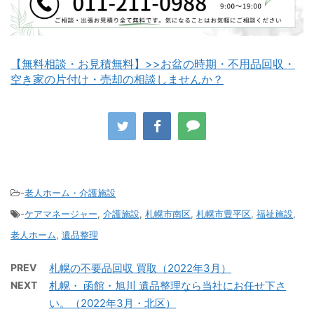
【無料相談・お見積無料】>>お盆の時期・不用品回収・
空き家の片付け・売却の相談しませんか？
八雲町不用品回収
古平町不用品回収
-
老人ホーム・介護施設
-
ケアマネージャー
,
介護施設
,
札幌市南区
,
札幌市豊平区
,
福祉施設
,
積丹町不用品回収
京極町不用品回収
老人ホーム
,
遺品整理
PREV
札幌の不要品回収 買取（2022年3月）
NEXT
札幌・ 函館・旭川 遺品整理なら当社にお任せ下さ
い。（2022年3月・北区）