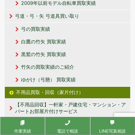
2009年以前モデル自転車買取実績
弓道・弓・矢 弓道具買い取り
弓の買取実績
白鷹の竹矢 買取実績
黒鷲の竹矢 買取実績
竹矢の買取実績のご紹介
ゆがけ（弓懸） 買取実績
不用品買取・回収（家片付け）
【不用品回収】一軒家・戸建住宅・マンション・ア
パートお部屋片付けサービス
入居・退去支援（福祉施設）片付けサービス 福祉
施設提携事業社・募集
作業実績
電話で相談
LINE写真相談