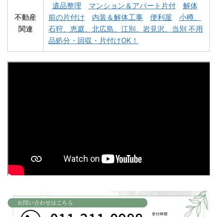
遺品整理
マンション＆アパート片付
解体
不動産
前の片付け
内装＆解体工事
便利屋
小樽、
関連
石狩、恵庭、北広島、江別、岩見沢、当別 不用
深川市不用品回収
夕張市不用品回収
品処分・回収・片付けOK！
富良野市不用品回収
留萌市不用品回収
白老町不用品回収
長万部町不用品回収