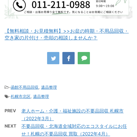
【無料相談・お見積無料】>>お盆の時期・不用品回収・
空き家の片付け・売却の相談しませんか？
八雲町不用品回収
古平町不用品回収
-
函館不用品回収
,
遺品整理
-
札幌市北区
,
遺品整理
積丹町不用品回収
京極町不用品回収
PREV
老人ホーム・介護・福祉施設の不要品回収 札幌市
（2022年3月）
NEXT
不要品回収・北海道全域対応のエコスタイルにお任
せ！札幌の不要品回収 買取（2022年4月）