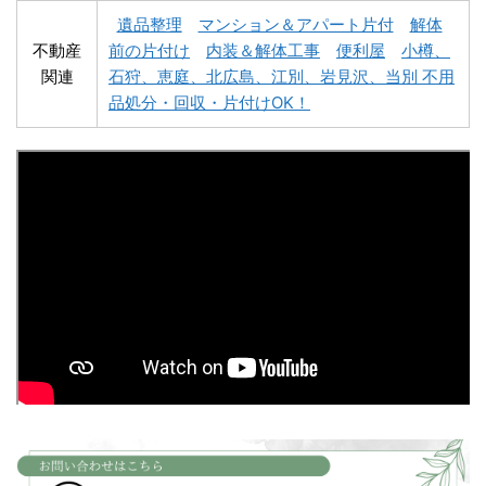
遺品整理
マンション＆アパート片付
解体
不動産
前の片付け
内装＆解体工事
便利屋
小樽、
関連
石狩、恵庭、北広島、江別、岩見沢、当別 不用
深川市不用品回収
夕張市不用品回収
品処分・回収・片付けOK！
富良野市不用品回収
留萌市不用品回収
白老町不用品回収
長万部町不用品回収