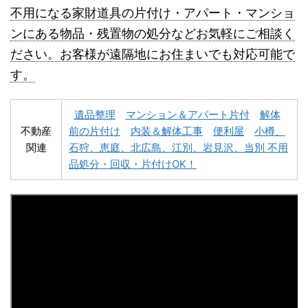
不用になる家財道具の片付け・アパート・マンショ
ンにある物品・残置物の処分などお気軽にご相談く
名寄市不用品回収
士別市不用品回収
ださい。お客様が遠隔地にお住まいでも対応可能で
す。
遺品整理
マンション＆アパート片付
解体
不動産
前の片付け
内装＆解体工事
便利屋
小樽、
関連
石狩、恵庭、北広島、江別、岩見沢、当別 不用
深川市不用品回収
夕張市不用品回収
品処分・回収・片付けOK！
富良野市不用品回収
留萌市不用品回収