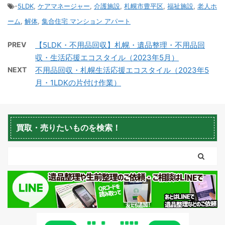
-
5LDK
,
ケアマネージャー
,
介護施設
,
札幌市豊平区
,
福祉施設
,
老人ホ
積丹町不用品回収
京極町不用品回収
ーム
,
解体
,
集合住宅 マンション アパート
PREV
【5LDK・不用品回収】札幌・遺品整理・不用品回
収・生活応援エコスタイル（2023年5月）
NEXT
不用品回収・札幌生活応援エコスタイル（2023年5
月・1LDKの片付け作業）
蘭越町不用品回収
黒松内町不用品回収
買取・売りたいものを検索！