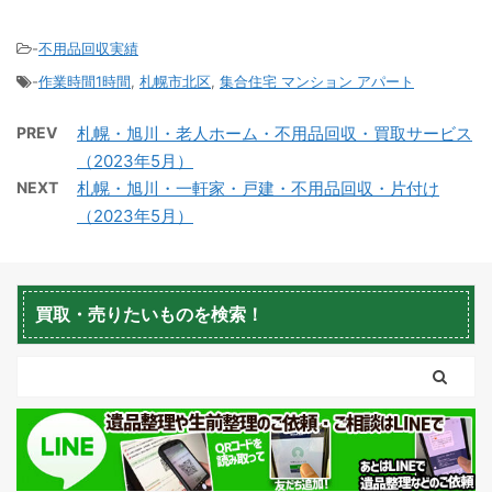
-
不用品回収実績
-
作業時間1時間
,
札幌市北区
,
集合住宅 マンション アパート
積丹町不用品回収
京極町不用品回収
PREV
札幌・旭川・老人ホーム・不用品回収・買取サービス
（2023年5月）
NEXT
札幌・旭川・一軒家・戸建・不用品回収・片付け
（2023年5月）
蘭越町不用品回収
黒松内町不用品回収
買取・売りたいものを検索！