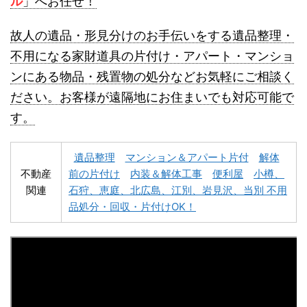
ル
」へお任せ！
故人の遺品・形見分けのお手伝いをする遺品整理・
不用になる家財道具の片付け・アパート・マンショ
ンにある物品・残置物の処分などお気軽にご相談く
名寄市不用品回収
士別市不用品回収
ださい。お客様が遠隔地にお住まいでも対応可能で
す。
遺品整理
マンション＆アパート片付
解体
不動産
前の片付け
内装＆解体工事
便利屋
小樽、
関連
石狩、恵庭、北広島、江別、岩見沢、当別 不用
深川市不用品回収
夕張市不用品回収
品処分・回収・片付けOK！