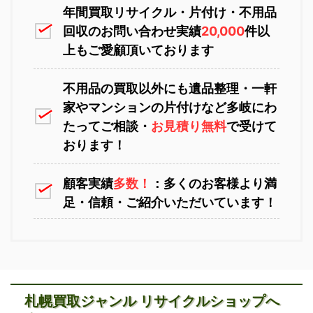
年間買取リサイクル・片付け・不用品
回収のお問い合わせ実績
20,000
件以
上もご愛顧頂いております
不用品の買取以外にも遺品整理・一軒
家やマンションの片付けなど多岐にわ
苫小牧不用品回収
室蘭不用品回収
たってご相談・
お見積り無料
で受けて
おります！
顧客実績
多数！
：多くのお客様より満
足・信頼・ご紹介いただいています！
江別不用品回収
岩見沢不用品回収
札幌買取ジャンル リサイクルショップへ