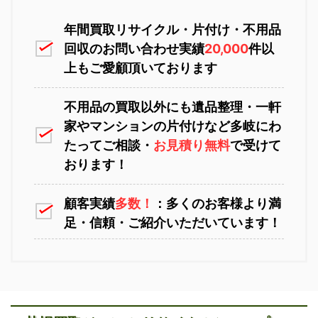
恵庭市不用品回収
ニセコ不用品回収
年間買取リサイクル・片付け・不用品
回収のお問い合わせ実績
20,000
件以
上もご愛顧頂いております
不用品の買取以外にも遺品整理・一軒
家やマンションの片付けなど多岐にわ
苫小牧不用品回収
室蘭不用品回収
たってご相談・
お見積り無料
で受けて
おります！
顧客実績
多数！
：多くのお客様より満
足・信頼・ご紹介いただいています！
江別不用品回収
岩見沢不用品回収