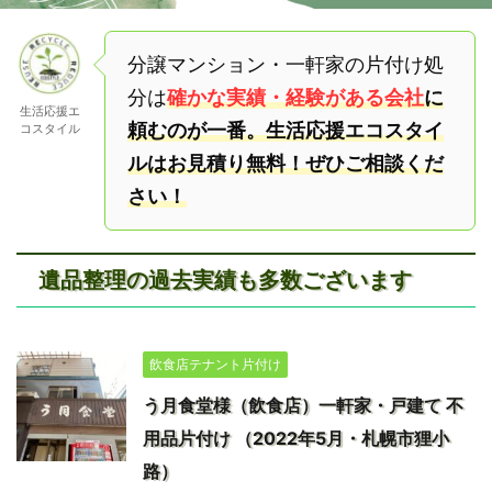
分譲マンション・一軒家の片付け処
分は
確かな実績・経験がある会社
に
生活応援エ
頼むのが一番。生活応援エコスタイ
コスタイル
ルはお見積り無料！ぜひご相談くだ
さい！
遺品整理の過去実績も多数ございます
飲食店テナント片付け
う月食堂様（飲食店）一軒家・戸建て 不
用品片付け （2022年5月・札幌市狸小
路）