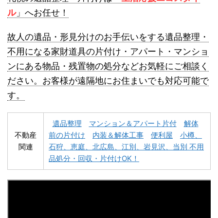
ル
」へお任せ！
故人の遺品・形見分けのお手伝いをする遺品整理・
不用になる家財道具の片付け・アパート・マンショ
ンにある物品・残置物の処分などお気軽にご相談く
名寄市不用品回収
士別市不用品回収
ださい。お客様が遠隔地にお住まいでも対応可能で
す。
遺品整理
マンション＆アパート片付
解体
不動産
前の片付け
内装＆解体工事
便利屋
小樽、
関連
石狩、恵庭、北広島、江別、岩見沢、当別 不用
深川市不用品回収
夕張市不用品回収
品処分・回収・片付けOK！