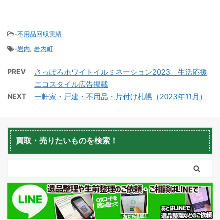
-
不用品回収実績
-
岩内
,
岩内町
積丹町不用品回収
京極町不用品回収
PREV
さっぽろホワイトイルミネーション2023 生活応援
エコスタイル広告掲載
NEXT
一軒家・戸建・不用品・片付け札幌（2023年11月）
買取・売りたいものを検索！
蘭越町不用品回収
黒松内町不用品回収