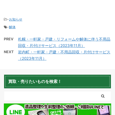
-
お知らせ
-
解体
積丹町不用品回収
京極町不用品回収
PREV
札幌・一軒家・戸建・リフォームや解体に伴う不用品
回収・片付けサービス（2023年11月）
NEXT
岩内町・一軒家・戸建・不用品回収・片付けサービス
（2023年11月）
蘭越町不用品回収
黒松内町不用品回収
買取・売りたいものを検索！