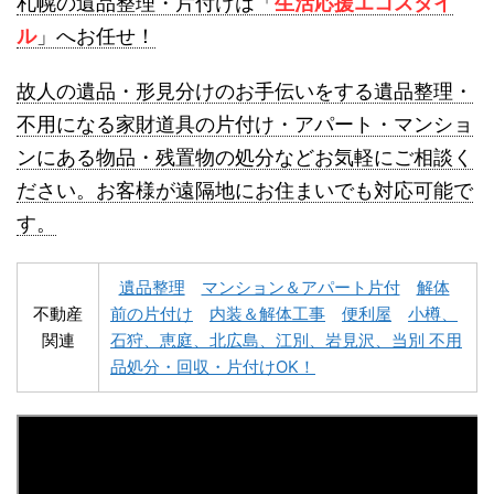
札幌の遺品整理・片付けは「
生活応援エコスタイ
ル
」へお任せ！
故人の遺品・形見分けのお手伝いをする遺品整理・
不用になる家財道具の片付け・アパート・マンショ
ンにある物品・残置物の処分などお気軽にご相談く
名寄市不用品回収
士別市不用品回収
ださい。お客様が遠隔地にお住まいでも対応可能で
す。
遺品整理
マンション＆アパート片付
解体
不動産
前の片付け
内装＆解体工事
便利屋
小樽、
関連
石狩、恵庭、北広島、江別、岩見沢、当別 不用
深川市不用品回収
夕張市不用品回収
品処分・回収・片付けOK！