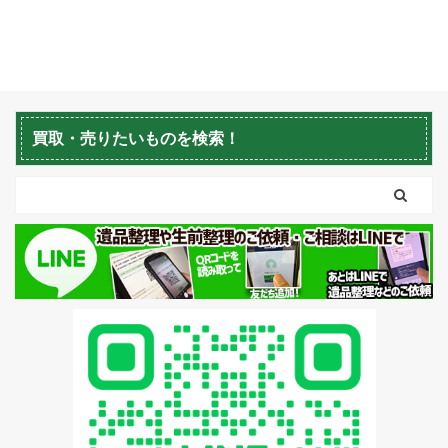
町・和寒町・名寄市・遺
品整理・生前整理・不用
品回収（2026年3月実
績） 幌加内町・剣淵町・
士別町・和寒町・名寄市
遺品整理・生前整理・不
買取・売りたいものを検索！
用品回収サービス（実績
紹介） 生活応援エコスタ
イルでは、不用品回収・
遺品整理・生前整理・家
の片付けを行っておりま
す。今回は、老人ホーム
への入居に伴うご自宅の
不用品回収作業をご依頼
いただき対応させていた
だきました。 「施設への
入居が決まり、自宅の荷
物を整理する必要があ
る」「家の中だけでなく