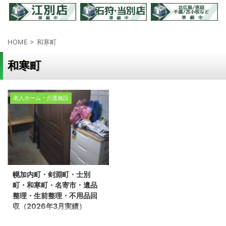
HOME
>
和寒町
和寒町
老人ホーム・介護施設
幌加内町・剣淵町・士別
町・和寒町・名寄市・遺品
整理・生前整理・不用品回
収（2026年3月実績）
幌加内町・剣淵町・士別