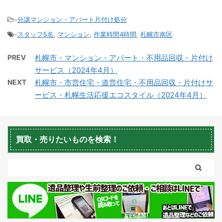
-
分譲マンション・アパート片付け処分
-
スタッフ5名
,
マンション
,
作業時間4時間
,
札幌市南区
積丹町不用品回収
京極町不用品回収
PREV
札幌市・マンション・アパート・不用品回収・片付け
サービス（2024年4月）
NEXT
札幌市・市営住宅・道営住宅・不用品回収・片付けサ
ービス・札幌生活応援エコスタイル（2024年4月）
蘭越町不用品回収
黒松内町不用品回収
買取・売りたいものを検索！