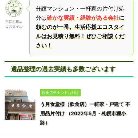
分譲マンション・一軒家の片付け処
分は
確かな実績・経験がある会社
に
生活応援エ
頼むのが一番。生活応援エコスタイ
コスタイル
ルはお見積り無料！ぜひご相談くだ
さい！
遺品整理の過去実績も多数ございます
飲食店テナント片付け
う月食堂様（飲食店）一軒家・戸建て 不
用品片付け （2022年5月・札幌市狸小
路）