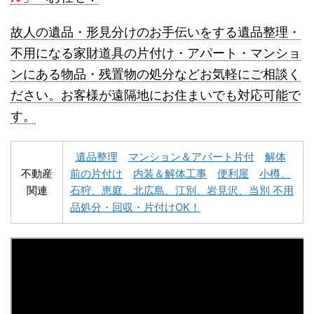
故人の遺品・形見分けのお手伝いをする遺品整理・
不用になる家財道具の片付け・アパート・マンショ
ンにある物品・残置物の処分などお気軽にご相談く
名寄市不用品回収
士別市不用品回収
ださい。お客様が遠隔地にお住まいでも対応可能で
す。
遺品整理
マンション＆アパート片付
解体
不動産
前の片付け
内装＆解体工事
便利屋
小樽、
関連
石狩、恵庭、北広島、江別、岩見沢、当別 不用
深川市不用品回収
夕張市不用品回収
品処分・回収・片付けOK！