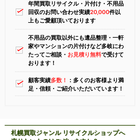
年間買取リサイクル・片付け・不用品
回収のお問い合わせ実績
20,000
件以
上もご愛顧頂いております
不用品の買取以外にも遺品整理・一軒
家やマンションの片付けなど多岐にわ
苫小牧不用品回収
室蘭不用品回収
たってご相談・
お見積り無料
で受けて
おります！
顧客実績
多数！
：多くのお客様より満
足・信頼・ご紹介いただいています！
江別不用品回収
岩見沢不用品回収
札幌買取ジャンル リサイクルショップへ