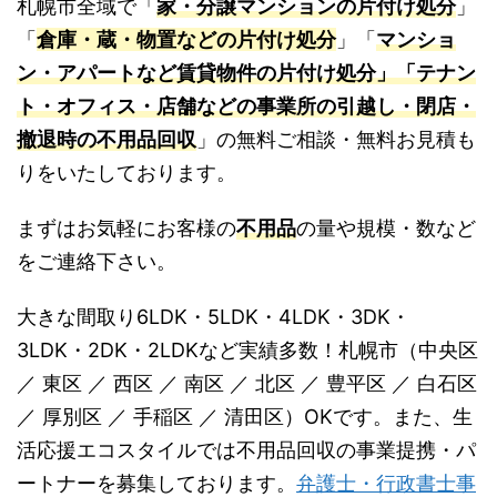
札幌市全域で「
家・分譲マンションの片付け処分
」
「
倉庫・蔵・物置などの片付け処分
」「
マンショ
ン・アパートなど賃貸物件の片付け処分」「テナン
ト・オフィス・店舗などの事業所の引越し・閉店・
撤退時の不用品回収
」の無料ご相談・無料お見積も
りをいたしております。
まずはお気軽にお客様の
不用品
の量や規模・数など
をご連絡下さい。
大きな間取り6LDK・5LDK・4LDK・3DK・
3LDK・2DK・2LDKなど実績多数！札幌市（中央区
／ 東区 ／ 西区 ／ 南区 ／ 北区 ／ 豊平区 ／ 白石区
／ 厚別区 ／ 手稲区 ／ 清田区）OKです。また、生
活応援エコスタイルでは不用品回収の事業提携・パ
ートナーを募集しております。
弁護士・行政書士事