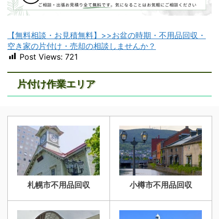
【無料相談・お見積無料】>>お盆の時期・不用品回収・
苫小牧不用品回収
室蘭不用品回収
空き家の片付け・売却の相談しませんか？
Post Views:
721
片付け作業エリア
江別不用品回収
岩見沢不用品回収
札幌市不用品回収
小樽市不用品回収
滝川不用品回収
新十津川不用品回収