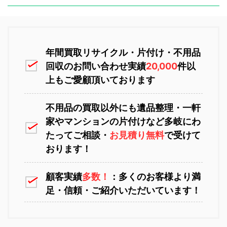
富良野市不用品回収
留萌市不用品回収
恵庭市不用品回収
ニセコ不用品回収
年間買取リサイクル・片付け・不用品
回収のお問い合わせ実績
20,000
件以
上もご愛顧頂いております
白老町不用品回収
長万部町不用品回収
不用品の買取以外にも遺品整理・一軒
家やマンションの片付けなど多岐にわ
苫小牧不用品回収
室蘭不用品回収
たってご相談・
お見積り無料
で受けて
おります！
顧客実績
多数！
：多くのお客様より満
八雲町不用品回収
古平町不用品回収
足・信頼・ご紹介いただいています！
江別不用品回収
岩見沢不用品回収