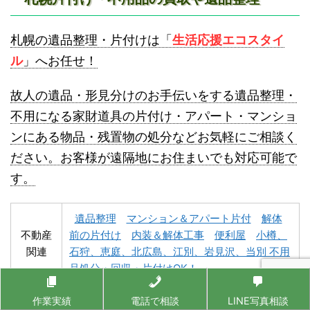
登別不用品回収
伊達市不用品回収
札幌の遺品整理・片付けは「
生活応援エコスタイ
ル
」へお任せ！
故人の遺品・形見分けのお手伝いをする遺品整理・
不用になる家財道具の片付け・アパート・マンショ
ンにある物品・残置物の処分などお気軽にご相談く
名寄市不用品回収
士別市不用品回収
ださい。お客様が遠隔地にお住まいでも対応可能で
す。
遺品整理
マンション＆アパート片付
解体
不動産
前の片付け
内装＆解体工事
便利屋
小樽、
関連
石狩、恵庭、北広島、江別、岩見沢、当別 不用
深川市不用品回収
夕張市不用品回収
品処分・回収・片付けOK！
作業実績
電話で相談
LINE写真相談