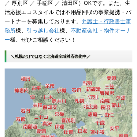
／ 厚別区 ／ 手稲区 ／ 清田区）OKです。また、生
活応援エコスタイルでは不用品回収の事業提携・パ
ートナーを募集しております。
弁護士・行政書士事
務所
様、
引っ越し会社
様、
不動産会社・物件オーナ
ー
様、ぜひご相談ください！
＼札幌だけではなく北海道全域対応強化中／