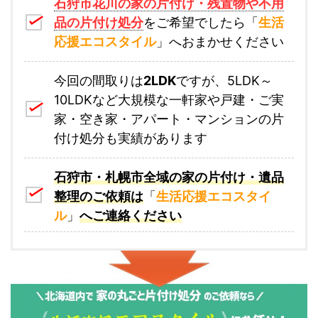
石狩市花川
の家の片付け・残置物や不用
品の片付け処分
をご希望でしたら「
生活
応援エコスタイル
」へおまかせください
今回の間取りは
2LDK
ですが、5LDK～
10LDKなど大規模な一軒家や戸建・ご実
家・空き家・アパート・マンションの片
付け処分も実績があります
石狩市・札幌市全域の家の片付け・遺品
整理のご依頼は
「
生活応援エコスタイ
ル
」
へご連絡ください