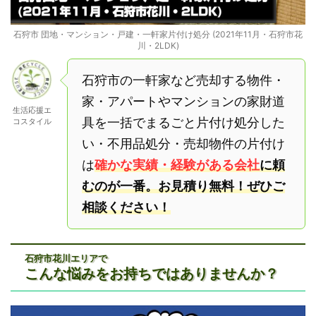
石狩市 団地・マンション・戸建・一軒家片付け処分 (2021年11月・石狩市花
川・2LDK)
石狩市の一軒家など売却する物件・
家・アパートやマンションの家財道
生活応援エ
具を一括でまるごと片付け処分した
コスタイル
い・不用品処分・売却物件の片付け
は
確かな実績・経験がある会社
に頼
むのが一番。お見積り無料！ぜひご
相談ください！
石狩市花川エリアで
こんな悩みをお持ちではありませんか？