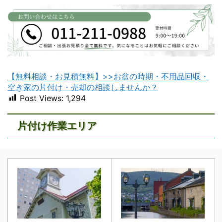
【無料相談・お見積無料】>>お盆の時期・不用品回収・
苫小牧不用品回収
室蘭不用品回収
空き家の片付け・売却の相談しませんか？
Post Views:
1,294
片付け作業エリア
江別不用品回収
岩見沢不用品回収