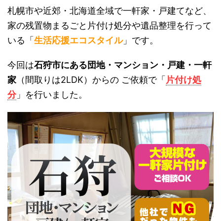
札幌市や近郊・北海道全域で一軒家・戸建てなど、
家の残置物まるごと片付け処分や遺品整理を行って
いる「
生活応援エコスタイル
」です。
今回は
石狩市にある団地・マンション・戸建・一軒
家
（間取りは2LDK）からの ご依頼で「
片付け処
分
」を行いました。