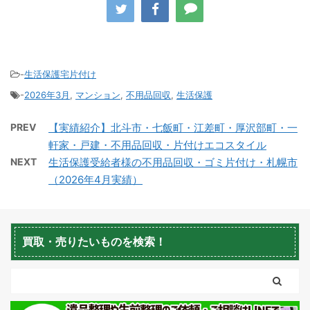
-
生活保護宅片付け
-
2026年3月
,
マンション
,
不用品回収
,
生活保護
積丹町不用品回収
京極町不用品回収
PREV
【実績紹介】北斗市・七飯町・江差町・厚沢部町・一
軒家・戸建・不用品回収・片付けエコスタイル
NEXT
生活保護受給者様の不用品回収・ゴミ片付け・札幌市
（2026年4月実績）
蘭越町不用品回収
黒松内町不用品回収
買取・売りたいものを検索！