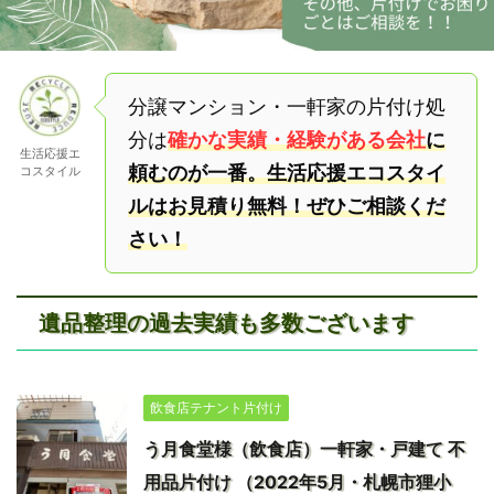
分譲マンション・一軒家の片付け処
分は
確かな実績・経験がある会社
に
生活応援エ
頼むのが一番。生活応援エコスタイ
コスタイル
ルはお見積り無料！ぜひご相談くだ
さい！
遺品整理の過去実績も多数ございます
飲食店テナント片付け
う月食堂様（飲食店）一軒家・戸建て 不
用品片付け （2022年5月・札幌市狸小