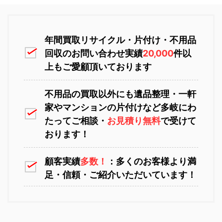
恵庭市不用品回収
ニセコ不用品回収
年間買取リサイクル・片付け・不用品
回収のお問い合わせ実績
20,000
件以
上もご愛顧頂いております
不用品の買取以外にも遺品整理・一軒
家やマンションの片付けなど多岐にわ
苫小牧不用品回収
室蘭不用品回収
たってご相談・
お見積り無料
で受けて
おります！
顧客実績
多数！
：多くのお客様より満
足・信頼・ご紹介いただいています！
江別不用品回収
岩見沢不用品回収