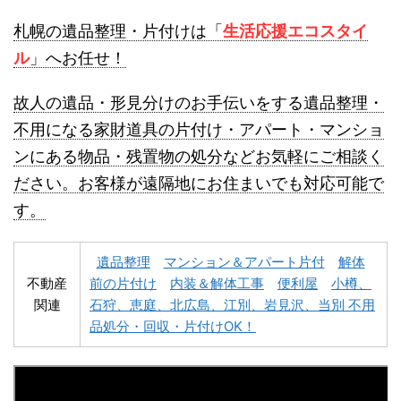
登別不用品回収
伊達市不用品回収
札幌の遺品整理・片付けは「
生活応援エコスタイ
ル
」へお任せ！
故人の遺品・形見分けのお手伝いをする遺品整理・
不用になる家財道具の片付け・アパート・マンショ
ンにある物品・残置物の処分などお気軽にご相談く
名寄市不用品回収
士別市不用品回収
ださい。お客様が遠隔地にお住まいでも対応可能で
す。
遺品整理
マンション＆アパート片付
解体
不動産
前の片付け
内装＆解体工事
便利屋
小樽、
関連
石狩、恵庭、北広島、江別、岩見沢、当別 不用
深川市不用品回収
夕張市不用品回収
品処分・回収・片付けOK！