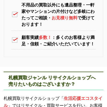
不用品の買取以外にも遺品整理・一軒
家やマンションの片付けなど多岐にわ
苫小牧不用品回収
室蘭不用品回収
たってご相談・
お見積り無料
で受けて
おります！
顧客実績
多数！
：多くのお客様より満
足・信頼・ご紹介いただいています！
江別不用品回収
岩見沢不用品回収
札幌買取ジャンル リサイクルショップへ
売りたいものはございますか？
滝川不用品回収
新十津川不用品回収
札幌買取リサイクルショップ「
生活応援エコスタイ
ル
」ではリサイクル・買取サービスを行い、お客様