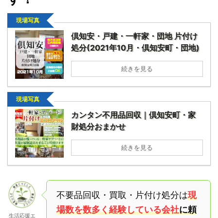
現場写真
倶知安・戸建・一軒家・団地 片付け
処分(2021年10月・倶知安町・団地)
続きを見る
現場写真
カンタン不用品回収｜倶知安町・家
財処分おまかせ
続きを見る
不要品回収・買取・片付け処分は
現
場数を数多く経験している会社
に頼
生活応援エ