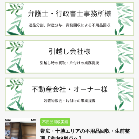
不用品回収実績
帯広・十勝エリアの不用品回収・生前整
理【道内8拠点へ】