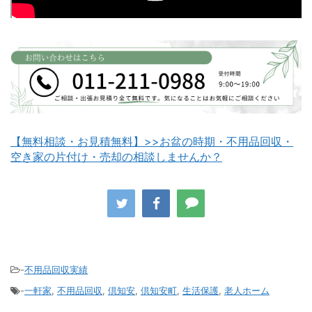
白老町不用品回収
長万部町不用品回収
【無料相談・お見積無料】>>お盆の時期・不用品回収・
空き家の片付け・売却の相談しませんか？
八雲町不用品回収
古平町不用品回収
-
不用品回収実績
-
一軒家
,
不用品回収
,
倶知安
,
倶知安町
,
生活保護
,
老人ホーム
積丹町不用品回収
京極町不用品回収