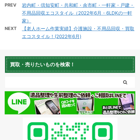
PREV
岩内町・倶知安町・共和町・余市町・一軒家・戸建・
不用品回収エコスタイル（2022年6月・6LDKの一軒
家）
NEXT
【老人ホーム作業実績】介護施設・不用品回収・買取
エコスタイル！(2022年6月)
蘭越町不用品回収
黒松内町不用品回収
買取・売りたいものを検索！