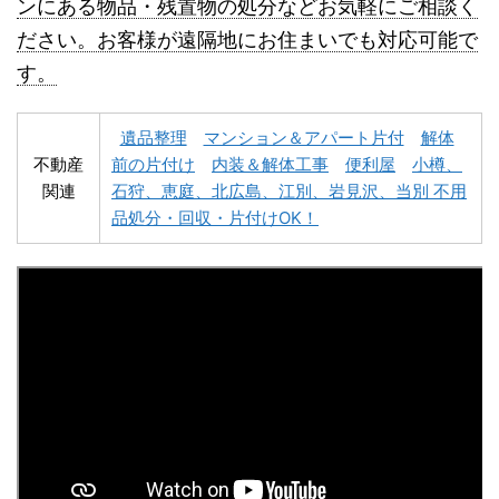
ンにある物品・残置物の処分などお気軽にご相談く
名寄市不用品回収
士別市不用品回収
ださい。お客様が遠隔地にお住まいでも対応可能で
す。
遺品整理
マンション＆アパート片付
解体
不動産
前の片付け
内装＆解体工事
便利屋
小樽、
関連
石狩、恵庭、北広島、江別、岩見沢、当別 不用
深川市不用品回収
夕張市不用品回収
品処分・回収・片付けOK！
富良野市不用品回収
留萌市不用品回収