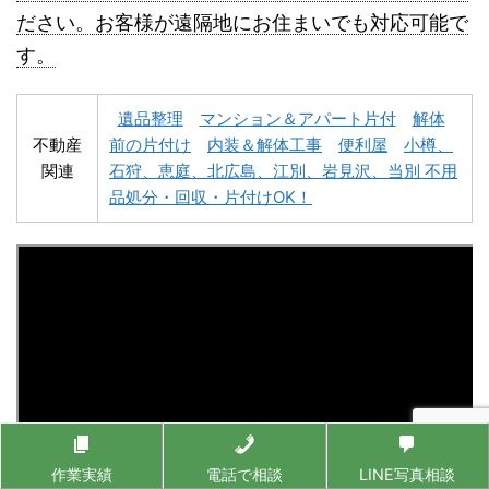
名寄市不用品回収
士別市不用品回収
ださい。お客様が遠隔地にお住まいでも対応可能で
す。
遺品整理
マンション＆アパート片付
解体
不動産
前の片付け
内装＆解体工事
便利屋
小樽、
関連
石狩、恵庭、北広島、江別、岩見沢、当別 不用
深川市不用品回収
夕張市不用品回収
品処分・回収・片付けOK！
富良野市不用品回収
留萌市不用品回収
作業実績
電話で相談
LINE写真相談