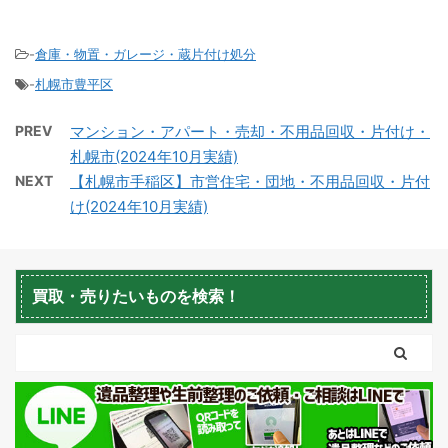
-
倉庫・物置・ガレージ・蔵片付け処分
-
札幌市豊平区
積丹町不用品回収
京極町不用品回収
PREV
マンション・アパート・売却・不用品回収・片付け・
札幌市(2024年10月実績)
NEXT
【札幌市手稲区】市営住宅・団地・不用品回収・片付
け(2024年10月実績)
蘭越町不用品回収
黒松内町不用品回収
買取・売りたいものを検索！