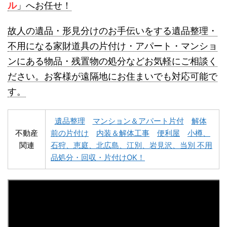
ル
」へお任せ！
故人の遺品・形見分けのお手伝いをする遺品整理・
不用になる家財道具の片付け・アパート・マンショ
ンにある物品・残置物の処分などお気軽にご相談く
名寄市不用品回収
士別市不用品回収
ださい。お客様が遠隔地にお住まいでも対応可能で
す。
遺品整理
マンション＆アパート片付
解体
不動産
前の片付け
内装＆解体工事
便利屋
小樽、
関連
石狩、恵庭、北広島、江別、岩見沢、当別 不用
深川市不用品回収
夕張市不用品回収
品処分・回収・片付けOK！