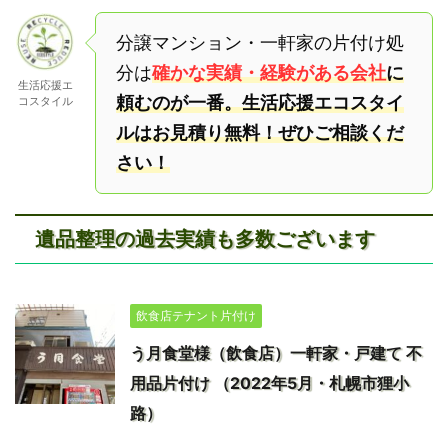
分譲マンション・一軒家の片付け処
分は
確かな実績・経験がある会社
に
生活応援エ
頼むのが一番。生活応援エコスタイ
コスタイル
ルはお見積り無料！ぜひご相談くだ
さい！
遺品整理の過去実績も多数ございます
飲食店テナント片付け
う月食堂様（飲食店）一軒家・戸建て 不
用品片付け （2022年5月・札幌市狸小
路）