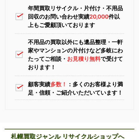
年間買取リサイクル・片付け・不用品
回収のお問い合わせ実績
20,000
件以
上もご愛顧頂いております
不用品の買取以外にも遺品整理・一軒
家やマンションの片付けなど多岐にわ
苫小牧不用品回収
室蘭不用品回収
たってご相談・
お見積り無料
で受けて
おります！
顧客実績
多数！
：多くのお客様より満
足・信頼・ご紹介いただいています！
江別不用品回収
岩見沢不用品回収
札幌買取ジャンル リサイクルショップへ