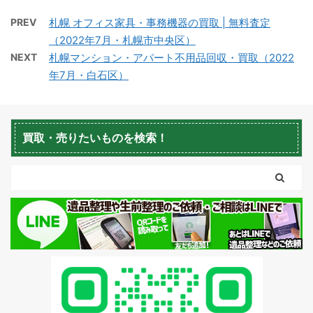
積丹町不用品回収
京極町不用品回収
PREV
札幌 オフィス家具・事務機器の買取 | 無料査定
（2022年7月・札幌市中央区）
NEXT
札幌マンション・アパート不用品回収・買取（2022
年7月・白石区）
蘭越町不用品回収
黒松内町不用品回収
買取・売りたいものを検索！