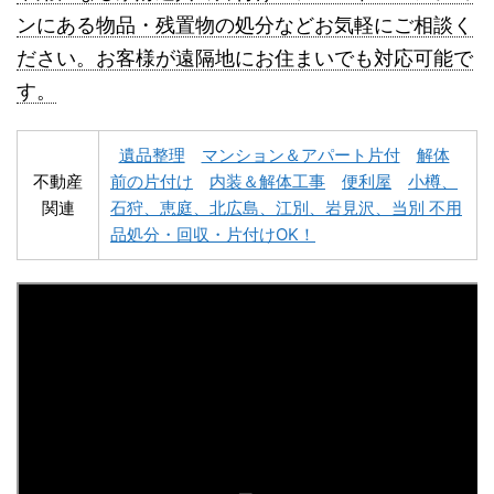
ンにある物品・残置物の処分などお気軽にご相談く
名寄市不用品回収
士別市不用品回収
ださい。お客様が遠隔地にお住まいでも対応可能で
す。
遺品整理
マンション＆アパート片付
解体
不動産
前の片付け
内装＆解体工事
便利屋
小樽、
関連
石狩、恵庭、北広島、江別、岩見沢、当別 不用
深川市不用品回収
夕張市不用品回収
品処分・回収・片付けOK！
富良野市不用品回収
留萌市不用品回収