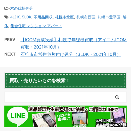
-
木の伐採処分
-
4LDK
,
5LDK
,
不用品回収
,
札幌市北区
,
札幌市西区
,
札幌市豊平区
,
解
積丹町不用品回収
京極町不用品回収
体
,
集合住宅 マンション アパート
PREV
【ICOM買取実績】札幌で無線機買取（アイコムICOM
買取・2021年10月）
NEXT
石狩市市営住宅片付け処分（3LDK・2021年10月）
蘭越町不用品回収
黒松内町不用品回収
買取・売りたいものを検索！