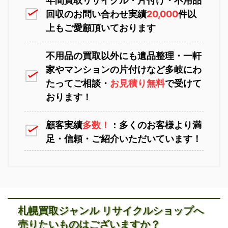
年間買取リサイクル・片付け・不用品
回収のお問い合わせ実績
20,000
件以
上もご愛顧頂いております
白老町不用品回収
長万部町不用品回収
不用品の買取以外にも遺品整理・一軒
家やマンションの片付けなど多岐にわ
苫小牧不用品回収
室蘭不用品回収
たってご相談・
お見積り無料
で受けて
おります！
顧客実績
多数！
：多くのお客様より満
八雲町不用品回収
古平町不用品回収
足・信頼・ご紹介いただいています！
江別不用品回収
岩見沢不用品回収
札幌買取ジャンル リサイクルショップへ
売りたいものはございますか？
積丹町不用品回収
京極町不用品回収