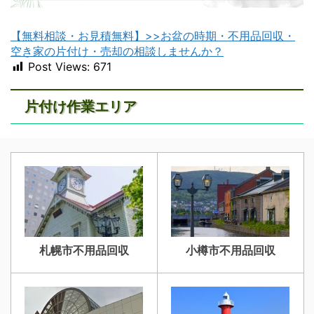
【無料相談・お見積無料】>>お盆の時期・不用品回収・
苫小牧不用品回収
室蘭不用品回収
空き家の片付け・売却の相談しませんか？
Post Views:
671
片付け作業エリア
江別不用品回収
岩見沢不用品回収
札幌市不用品回収
小樽市不用品回収
滝川不用品回収
新十津川不用品回収