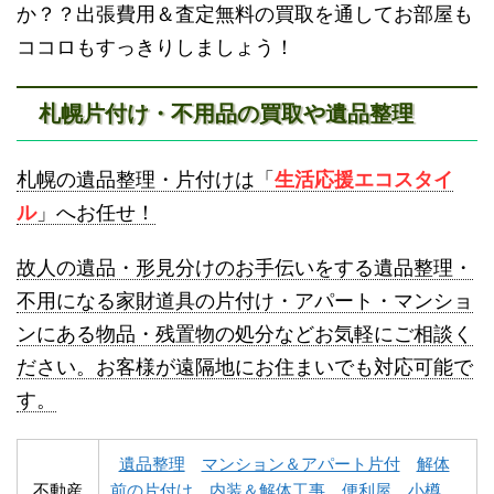
か？？出張費用＆査定無料の買取を通してお部屋も
ココロもすっきりしましょう！
札幌片付け・不用品の買取や遺品整理
登別不用品回収
伊達市不用品回収
札幌の遺品整理・片付けは「
生活応援エコスタイ
ル
」へお任せ！
故人の遺品・形見分けのお手伝いをする遺品整理・
不用になる家財道具の片付け・アパート・マンショ
ンにある物品・残置物の処分などお気軽にご相談く
名寄市不用品回収
士別市不用品回収
ださい。お客様が遠隔地にお住まいでも対応可能で
す。
遺品整理
マンション＆アパート片付
解体
不動産
前の片付け
内装＆解体工事
便利屋
小樽、