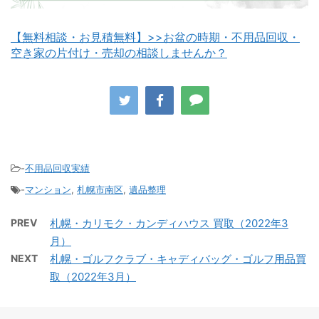
【無料相談・お見積無料】>>お盆の時期・不用品回収・
空き家の片付け・売却の相談しませんか？
八雲町不用品回収
古平町不用品回収
-
不用品回収実績
-
マンション
,
札幌市南区
,
遺品整理
積丹町不用品回収
京極町不用品回収
PREV
札幌・カリモク・カンディハウス 買取（2022年3
月）
NEXT
札幌・ゴルフクラブ・キャディバッグ・ゴルフ用品買
取（2022年3月）