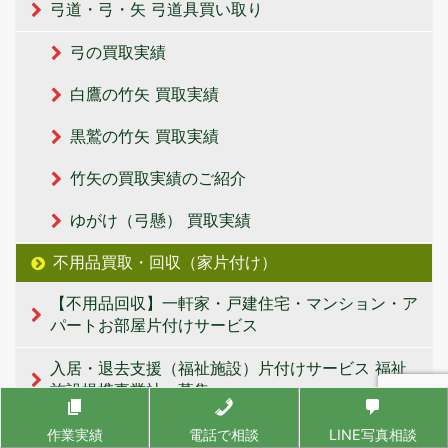
弓道・弓・矢 弓道具買い取り
弓の買取実績
白鷹の竹矢 買取実績
黒鷲の竹矢 買取実績
竹矢の買取実績のご紹介
ゆがけ（弓懸） 買取実績
不用品買取・回収（家片付け）
【不用品回収】一軒家・戸建住宅・マンション・ア
パートお部屋片付けサービス
入居・退去支援（福祉施設）片付けサービス 福祉
施設提携事業社・募集
小樽、石狩、恵庭、北広島、江別、岩見沢、当別
作業実績
電話で相談
LINE写真相談