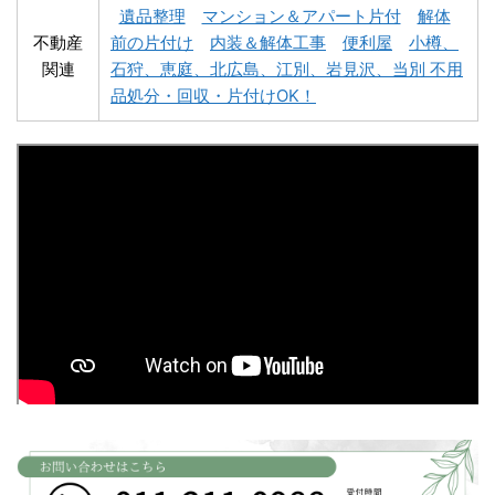
遺品整理
マンション＆アパート片付
解体
不動産
前の片付け
内装＆解体工事
便利屋
小樽、
関連
石狩、恵庭、北広島、江別、岩見沢、当別 不用
深川市不用品回収
夕張市不用品回収
品処分・回収・片付けOK！
富良野市不用品回収
留萌市不用品回収
白老町不用品回収
長万部町不用品回収