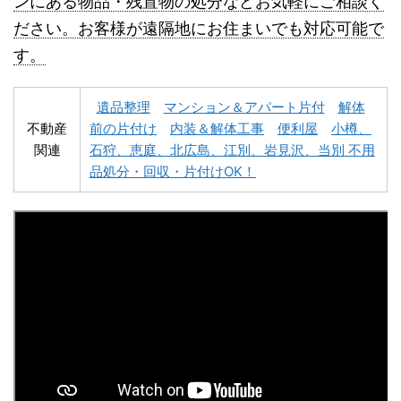
ンにある物品・残置物の処分などお気軽にご相談く
名寄市不用品回収
士別市不用品回収
ださい。お客様が遠隔地にお住まいでも対応可能で
す。
遺品整理
マンション＆アパート片付
解体
不動産
前の片付け
内装＆解体工事
便利屋
小樽、
関連
石狩、恵庭、北広島、江別、岩見沢、当別 不用
深川市不用品回収
夕張市不用品回収
品処分・回収・片付けOK！
富良野市不用品回収
留萌市不用品回収