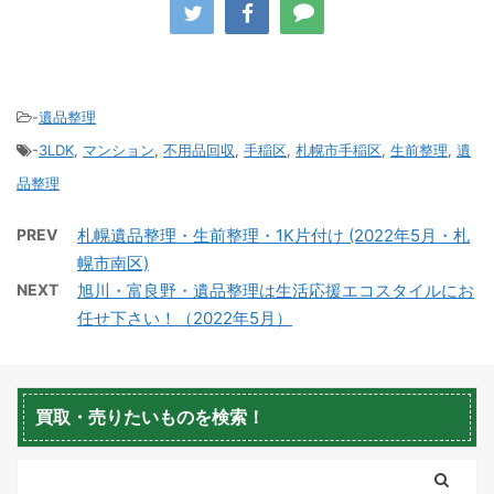
-
遺品整理
-
3LDK
,
マンション
,
不用品回収
,
手稲区
,
札幌市手稲区
,
生前整理
,
遺
積丹町不用品回収
京極町不用品回収
品整理
PREV
札幌遺品整理・生前整理・1K片付け (2022年5月・札
幌市南区)
NEXT
旭川・富良野・遺品整理は生活応援エコスタイルにお
任せ下さい！（2022年5月）
蘭越町不用品回収
黒松内町不用品回収
買取・売りたいものを検索！