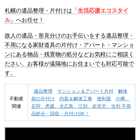
登別不用品回収
伊達市不用品回収
札幌の遺品整理・片付けは「
生活応援エコスタイ
ル
」へお任せ！
故人の遺品・形見分けのお手伝いをする遺品整理・
不用になる家財道具の片付け・アパート・マンショ
ンにある物品・残置物の処分などお気軽にご相談く
名寄市不用品回収
士別市不用品回収
ださい。お客様が遠隔地にお住まいでも対応可能で
す。
遺品整理
マンション＆アパート片付
解体
不動産
前の片付け
内装＆解体工事
便利屋
小樽、
関連
石狩、恵庭、北広島、江別、岩見沢、当別 不用
深川市不用品回収
夕張市不用品回収
品処分・回収・片付けOK！