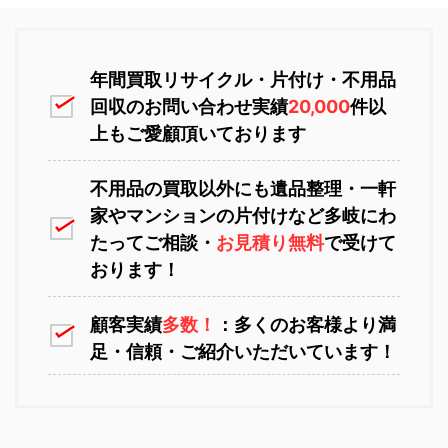
恵庭市不用品回収
ニセコ不用品回収
年間買取リサイクル・片付け・不用品
回収のお問い合わせ実績
20,000
件以
上もご愛顧頂いております
不用品の買取以外にも遺品整理・一軒
家やマンションの片付けなど多岐にわ
苫小牧不用品回収
室蘭不用品回収
たってご相談・
お見積り無料
で受けて
おります！
顧客実績
多数！
：多くのお客様より満
足・信頼・ご紹介いただいています！
江別不用品回収
岩見沢不用品回収