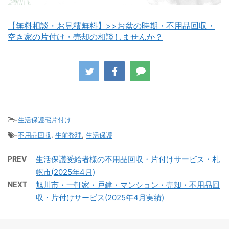
【無料相談・お見積無料】>>お盆の時期・不用品回収・
空き家の片付け・売却の相談しませんか？
八雲町不用品回収
古平町不用品回収
-
生活保護宅片付け
-
不用品回収
,
生前整理
,
生活保護
積丹町不用品回収
京極町不用品回収
PREV
生活保護受給者様の不用品回収・片付けサービス・札
幌市(2025年4月)
NEXT
旭川市・一軒家・戸建・マンション・売却・不用品回
収・片付けサービス(2025年4月実績)