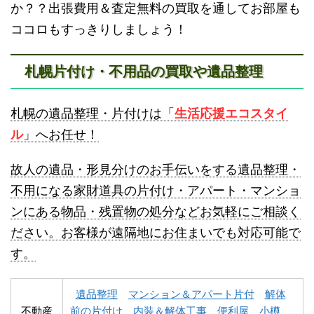
か？？出張費用＆査定無料の買取を通してお部屋も
ココロもすっきりしましょう！
札幌片付け・不用品の買取や遺品整理
登別不用品回収
伊達市不用品回収
札幌の遺品整理・片付けは「
生活応援エコスタイ
ル
」へお任せ！
故人の遺品・形見分けのお手伝いをする遺品整理・
不用になる家財道具の片付け・アパート・マンショ
ンにある物品・残置物の処分などお気軽にご相談く
名寄市不用品回収
士別市不用品回収
ださい。お客様が遠隔地にお住まいでも対応可能で
す。
遺品整理
マンション＆アパート片付
解体
不動産
前の片付け
内装＆解体工事
便利屋
小樽、