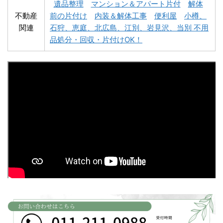
遺品整理
マンション＆アパート片付
解体
不動産
前の片付け
内装＆解体工事
便利屋
小樽、
関連
石狩、恵庭、北広島、江別、岩見沢、当別 不用
深川市不用品回収
夕張市不用品回収
品処分・回収・片付けOK！
富良野市不用品回収
留萌市不用品回収
白老町不用品回収
長万部町不用品回収