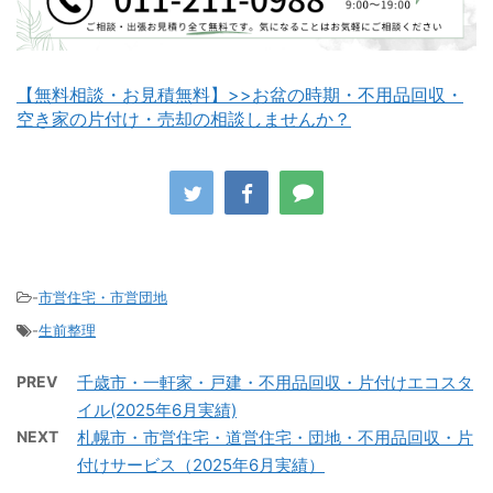
【無料相談・お見積無料】>>お盆の時期・不用品回収・
空き家の片付け・売却の相談しませんか？
八雲町不用品回収
古平町不用品回収
-
市営住宅・市営団地
-
生前整理
積丹町不用品回収
京極町不用品回収
PREV
千歳市・一軒家・戸建・不用品回収・片付けエコスタ
イル(2025年6月実績)
NEXT
札幌市・市営住宅・道営住宅・団地・不用品回収・片
付けサービス（2025年6月実績）