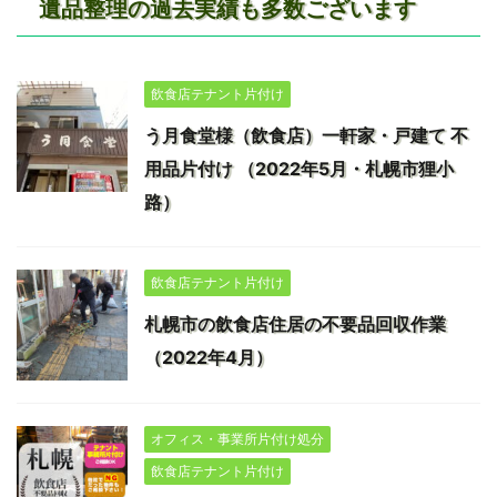
遺品整理の過去実績も多数ございます
飲食店テナント片付け
う月食堂様（飲食店）一軒家・戸建て 不
用品片付け （2022年5月・札幌市狸小
路）
飲食店テナント片付け
札幌市の飲食店住居の不要品回収作業
（2022年4月）
オフィス・事業所片付け処分
飲食店テナント片付け