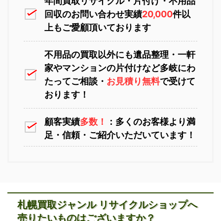
年間買取リサイクル・片付け・不用品
回収のお問い合わせ実績
20,000
件以
上もご愛顧頂いております
不用品の買取以外にも遺品整理・一軒
家やマンションの片付けなど多岐にわ
苫小牧不用品回収
室蘭不用品回収
たってご相談・
お見積り無料
で受けて
おります！
顧客実績
多数！
：多くのお客様より満
足・信頼・ご紹介いただいています！
江別不用品回収
岩見沢不用品回収
札幌買取ジャンル リサイクルショップへ
売りたいものはございますか？