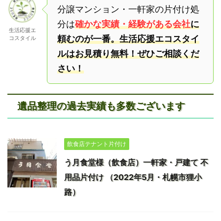
分譲マンション・一軒家の片付け処
分は
確かな実績・経験がある会社
に
生活応援エ
頼むのが一番。生活応援エコスタイ
コスタイル
ルはお見積り無料！ぜひご相談くだ
さい！
遺品整理の過去実績も多数ございます
飲食店テナント片付け
う月食堂様（飲食店）一軒家・戸建て 不
用品片付け （2022年5月・札幌市狸小
路）