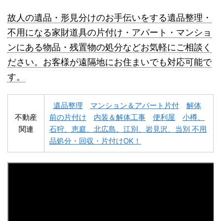
故人の遺品・形見分けのお手伝いをする遺品整理・
不用になる家財道具の片付け・アパート・マンショ
ンにある物品・残置物の処分などお気軽にご相談く
名寄市不用品回収
士別市不用品回収
ださい。お客様が遠隔地にお住まいでも対応可能で
す。
遺品整理
マンション＆アパート片付
解体
不動産
前の片付け
内装＆解体工事
便利屋
小樽、
関連
石狩、恵庭、北広島、江別、岩見沢、当別 不用
深川市不用品回収
夕張市不用品回収
品処分・回収・片付けOK！