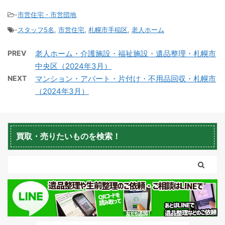
-
市営住宅・市営団地
-
スタッフ5名
,
市営住宅
,
札幌市手稲区
,
老人ホーム
積丹町不用品回収
京極町不用品回収
PREV
老人ホーム・介護施設・福祉施設・遺品整理・札幌市
中央区（2024年3月）
NEXT
マンション・アパート・片付け・不用品回収・札幌市
（2024年3月）
蘭越町不用品回収
黒松内町不用品回収
買取・売りたいものを検索！