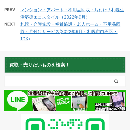
積丹町不用品回収
京極町不用品回収
PREV
マンション・アパート・不用品回収・片付け / 札幌生
活応援エコスタイル（2022年9月）
NEXT
札幌・介護施設・福祉施設・老人ホーム・不用品回
収・片付けサービス(2022年9月・札幌市白石区・
1DK)
蘭越町不用品回収
黒松内町不用品回収
買取・売りたいものを検索！