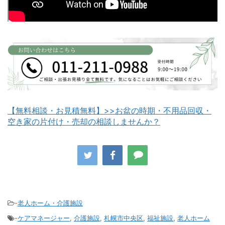
白老町不用品回収
長万部町不用品回収
【無料相談・お見積無料】>>お盆の時期・不用品回収・
空き家の片付け・売却の相談しませんか？
八雲町不用品回収
古平町不用品回収
-
老人ホーム・介護施設
-
ケアマネージャー
,
介護施設
,
札幌市中央区
,
福祉施設
,
老人ホーム