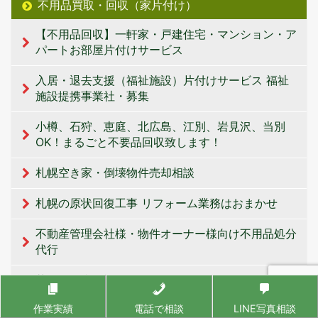
不用品買取・回収（家片付け）
【不用品回収】一軒家・戸建住宅・マンション・ア
パートお部屋片付けサービス
入居・退去支援（福祉施設）片付けサービス 福祉
施設提携事業社・募集
小樽、石狩、恵庭、北広島、江別、岩見沢、当別
OK！まるごと不要品回収致します！
札幌空き家・倒壊物件売却相談
札幌の原状回復工事 リフォーム業務はおまかせ
不動産管理会社様・物件オーナー様向け不用品処分
代行
札幌の便利屋サービス エコスタイル
作業実績
電話で相談
LINE写真相談
オフィス用品・業務用機器 の不用品回収・片付