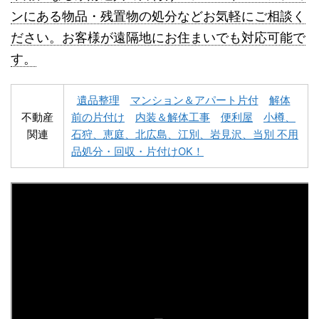
ンにある物品・残置物の処分などお気軽にご相談く
名寄市不用品回収
士別市不用品回収
ださい。お客様が遠隔地にお住まいでも対応可能で
す。
遺品整理
マンション＆アパート片付
解体
不動産
前の片付け
内装＆解体工事
便利屋
小樽、
関連
石狩、恵庭、北広島、江別、岩見沢、当別 不用
深川市不用品回収
夕張市不用品回収
品処分・回収・片付けOK！
富良野市不用品回収
留萌市不用品回収