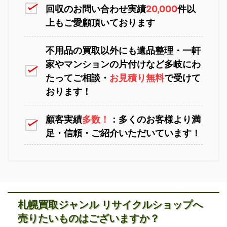
回収のお問い合わせ実績
20,000
件以
上もご愛顧頂いております
不用品の買取以外にも遺品整理・一軒
家やマンションの片付けなど多岐にわ
苫小牧不用品回収
室蘭不用品回収
たってご相談・
お見積り無料
で受けて
おります！
顧客実績
多数！
：多くのお客様より満
足・信頼・ご紹介いただいています！
江別不用品回収
岩見沢不用品回収
札幌買取ジャンル リサイクルショップへ
売りたいものはございますか？