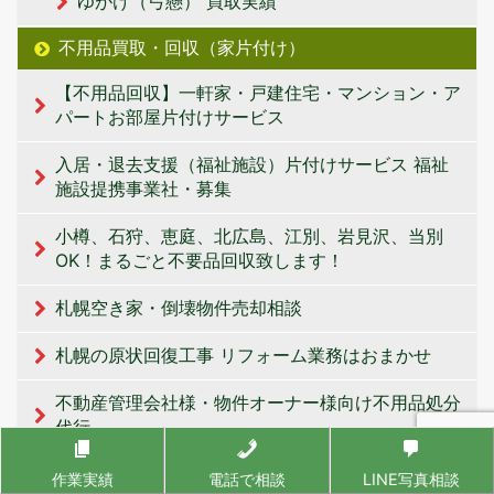
ゆがけ（弓懸） 買取実績
不用品買取・回収（家片付け）
【不用品回収】一軒家・戸建住宅・マンション・ア
パートお部屋片付けサービス
入居・退去支援（福祉施設）片付けサービス 福祉
施設提携事業社・募集
小樽、石狩、恵庭、北広島、江別、岩見沢、当別
OK！まるごと不要品回収致します！
札幌空き家・倒壊物件売却相談
札幌の原状回復工事 リフォーム業務はおまかせ
不動産管理会社様・物件オーナー様向け不用品処分
代行
札幌の便利屋サービス エコスタイル
作業実績
電話で相談
LINE写真相談