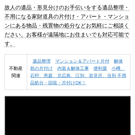
故人の遺品・形見分けのお手伝いをする遺品整理・
不用になる家財道具の片付け・アパート・マンショ
ンにある物品・残置物の処分などお気軽にご相談く
名寄市不用品回収
士別市不用品回収
ださい。お客様が遠隔地にお住まいでも対応可能で
す。
遺品整理
マンション＆アパート片付
解体
不動産
前の片付け
内装＆解体工事
便利屋
小樽、
関連
石狩、恵庭、北広島、江別、岩見沢、当別 不用
深川市不用品回収
夕張市不用品回収
品処分・回収・片付けOK！
富良野市不用品回収
留萌市不用品回収