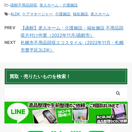
-
函館不用品回収
,
老人ホーム・介護施設
-
4LDK
,
ケアマネージャー
,
介護施設
,
福祉施設
,
老人ホーム
積丹町不用品回収
京極町不用品回収
PREV
【函館】老人ホーム・介護施設・福祉施設 不用品回
収片付け作業（2022年11月/函館市）
NEXT
札幌市不用品回収エコスタイル（2022年11月・札幌
市豊平区3LDK）
蘭越町不用品回収
黒松内町不用品回収
買取・売りたいものを検索！