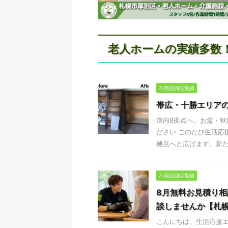
老人ホームの実績多数
不用品回収実績
帯広・十勝エリア
道内8拠点へ。お盆・
ださい このたび生活応
拠点へと広げます。新たに
不用品回収実績
8月無料お見積り
談しませんか【札
こんにちは。生活応援