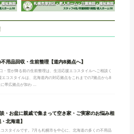
！
の不用品回収・生前整理【道内8拠点へ】
秋口・雪が降る前の生前整理は、生活応援エコスタイルへご相談く
援エコスタイルは、北海道内の対応拠点をこれまでの7拠点から8
帯広拠点が加わ ...
相談・お盆に親戚で集まって空き家・ご実家のお悩み相
幌・北海道】
エコスタイルです。7月も札幌市を中心に、北海道の多くの不用品