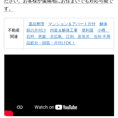
ださい。お客様が遠隔地にお住まいでも対応可能で
す。
遺品整理
マンション＆アパート片付
解体
不動産
前の片付け
内装＆解体工事
便利屋
小樽、
関連
石狩、恵庭、北広島、江別、岩見沢、当別 不用
深川市不用品回収
夕張市不用品回収
品処分・回収・片付けOK！
富良野市不用品回収
留萌市不用品回収