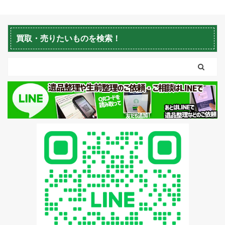
ル」です。 函館市で
プ：市営住宅2LDK 不用
整理・生前整理のご依頼
3LDKの不用品回収と買
品回収・遺品整理・生前
はお気軽に生活応援エコ
取作業をさせて頂きまし
整理のご依頼はお気軽に
スタイルへご連絡くださ
た。一軒家戸建てや空き
買取・売りたいものを検索！
生活応援エコスタイルへ
い！ 【無料相談・お見積
家の家具家財・残置物な
ご連絡ください！ 【無料
無料】>>お盆の時期・
どの不用品回収処分が必
相談・お見積無料】>>
不用品回収・空 ...
要でしたらご相談くださ
お盆の時期・不用品 ...
いませ。 スタッフは3名
で、作業時間5時間・マ
ンション3LDKの現場で
した。 不用品回収・遺品
整理・生前整理のご依頼
はお気軽に生活応援エコ
スタイルへご連絡くださ
い！ 【無料相談・お見積
無料】>>お盆の時期・
不用品回収・空き家の片
付け・売却の相談しませ
...