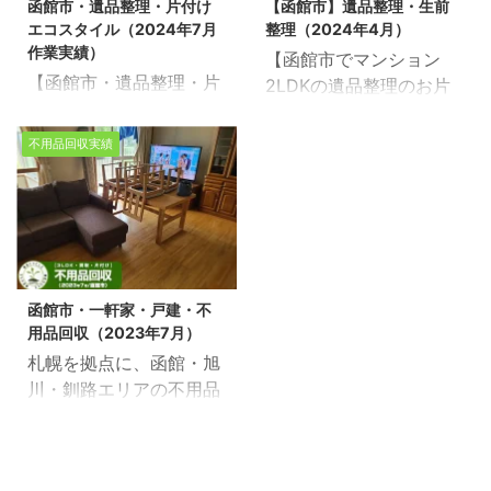
函館市・遺品整理・片付け
【函館市】遺品整理・生前
相談ください。 不用品回
談ください。 不用品回収
け・売却の相談しません
収・空き家の片付け・売
エコスタイル（2024年7月
整理（2024年4月）
収や遺品整理の片付け現
や遺品整理の片付け現場
か？ 函館市・一 ...
却の相談し ...
作業実績）
【函館市でマンション
場実績多数！今回は函館
実績多数！今回は函館市
【函館市・遺品整理・片
2LDKの遺品整理のお片
市で一軒家の片付け作業
で解体に伴う片付け作業
付けエコスタイル】 北海
付けをさせて頂きまし
をさせて頂きました。 作
をさせて頂きました 作
道を拠点に家の不用品回
た！】 北海道を拠点に不
業スタッフ：スタッフ6
業スタッフ：7名 作業時
不用品回収実績
収・売却にともなう家片
用品回収・遺品整理・生
名 作業時間：3時間 現場
間：1日半 現場タイプ：
付け・遺品整理・生前整
前整理を行っている生活
状況：一軒家4LDK 不用
戸建5LDK 不用品回収・
理を行っている生活応援
応援エコスタイルです。
品回収・遺品整理・生前
遺品整理・生前整理のご
エコスタイルです。道
道北・道南・道央・道
整理のご依頼はお気軽に
依頼はお気軽に生活応援
北・道南・道央・道東・
東・どこでもご相談くだ
生活応援エコスタイルへ
エコスタイルへご連絡く
どこでもご相談くださ
さい。 不用品回収や遺品
ご連絡ください！ 【無料
ださい！ 【無料相談・お
函館市・一軒家・戸建・不
い。不用品回収や遺品整
整理の片付け現場実績多
相談・お見積無料】>>
見積無料】>>お盆の時
用品回収（2023年7月）
理の片付け現場実績多
数！今回は函館市でマン
お盆 ...
期・不用品回収・空 ...
札幌を拠点に、函館・旭
数！今回の実績写真は函
ション2LDKの遺品整理
川・釧路エリアの不用品
館市で市営住宅の片付け
のお片付けをさせて頂き
回収・遺品整理・生前整
作業をさせて頂きました
ました。スタッフ6名/作
理サービスを展開する
作業スタッフ：5名 作業
業時間5時間/マンション
「生活応援エコスタイ
時間：6時間 現場タイ
2LDK 不用品回収・遺品