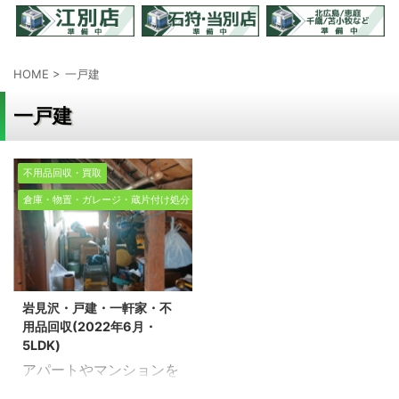
HOME
>
一戸建
一戸建
不用品回収・買取
倉庫・物置・ガレージ・蔵片付け処分
岩見沢・戸建・一軒家・不
用品回収(2022年6月・
5LDK)
アパートやマンションを
退去される際に不用品回