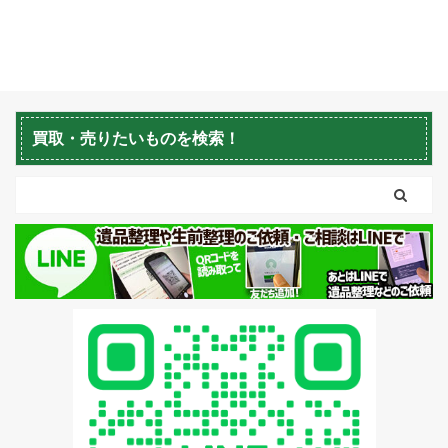
収が必要になります。お
家の退去時に伴う不用品
回収サービスを行ってい
る「生活応援エコスタイ
ル」です。 今回は岩見沢
市で売却に伴う一軒家
買取・売りたいものを検索！
5LDKの片付けをさせて
頂きました。 岩見沢市・
売却に伴う一軒家5LDK
の片付け作業(2022年6
月) 不動産会社様・物
件オーナー様からのご依
頼もお待ちしておりま
す。 生活応援エコスタイ
ル 不要品回収・買取・片
付け処分は現場数を数多
く経験している会社に頼
むのが一番。生活応援エ
コスタイルはお見積り無