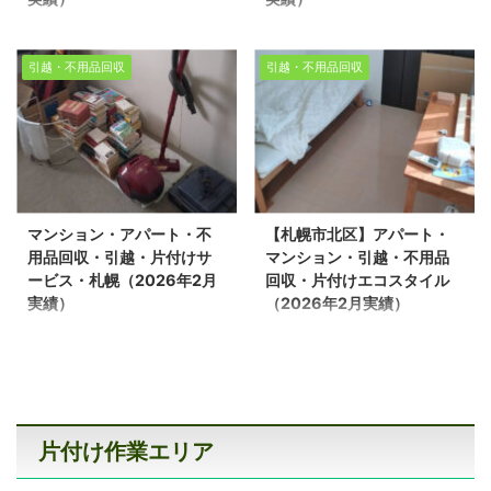
用品回収作業をさせて頂
した ※スタッフ4名 ※作
札幌市・アパート・マン
札幌市・アパート・マン
きました。 【今回の作業
業時間3時間半 ※マンシ
ション・不用品回収・片
ション・不用品回収・片
内容】 作業場所： 江差
ョン2LDK 今回は、お引
引越・不用品回収
引越・不用品回収
付けエコスタイル
付けエコスタイル
町 作業内容： 引越しに
越しに伴う作業でしたの
（2026年3月実績） 生
（2026年3月実績） 引
伴う不用品回収 間取り：
で、お部屋にある家具や
活応援エコスタイルで
越しに伴う不用品回収・
戸建3LDK スタッフ： 3
生活用品を一つひとつ確
は、不用品回収・遺品整
片付けサービス（実績紹
名 作業時間： 1時間 お
認しながら仕分けを行
理・家の片付けを行って
介） 生活応援エコスタイ
引越しの前後は荷造りや
い、不用品の搬出作業を
おります。今回は、市内
ルでは、不用品回収・遺
各種手続きで慌ただし
進めました。環境事業公
マンション・アパート・不
【札幌市北区】アパート・
のマンションにて、引越
品整理・家の片付けを行
く、ご自身で大型家具の
社と連携し、法令を遵守
用品回収・引越・片付けサ
マンション・引越・不用品
しに伴う不用品回収作業
っております。 今回は、
搬出や大量の不用品を処
した適切な処分を行って
ービス・札幌（2026年2月
回収・片付けエコスタイル
を環境事業公社と連携し
札幌市西区のマンション
...
おりますので、安心して
実績）
（2026年2月実績）
対応させていただきまし
にて引越しに伴う不用品
...
マンション・アパート・
札幌市・アパート・マン
た。 「退去日が迫ってい
回収作業を、環境事業公
不用品回収・引越・片付
ション・不用品回収・片
るけれど、荷物が片付い
社と連携し対応させてい
けサービス・札幌
付けエコスタイル
ていない」「大型家具や
ただきました。 「退去日
（2026年2月実績） 札
（2026年2月実績） 札
家電を自分では運び出せ
が迫っている」 「大きな
幌市北区で引越に伴う片
幌市北区で引越に伴うマ
ない」このようなお悩み
家具や家電が運び出せな
片付け作業エリア
付け作業を環境事業公社
ンションの不用品回収を
からご相談をいただくケ
い」 このようなお悩みか
とさせて頂きました 。 ※
環境事業公社とさせて頂