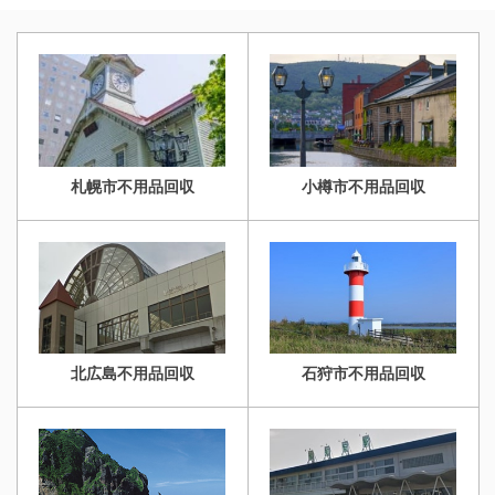
ースが増えています。
らご相談をいただくケー
スタッフ3名/作業時間30
きました。 札幌市北区に
スタッフ：3名
作
スが増えています。
分/マンション1LDK 今回
て、お引越しに伴うマン
業時間：約1時間
間取
スタッフ：2名
作業
は環境事業公社と連携
ションの不用品回収を実
り：マンション1LDK 室
時間：約1時間
間取
し、法令を遵守した適切
施いたしました。生活応
内の家具・家電・生活 ...
り：マンショ ...
な処分を行っております
援エコスタイルの強みで
。お急ぎの片付けや、ご
ある「迅速な対応」を活
自身では運び出しが難し
かし、スタッフ4名体制
札幌市不用品回収
小樽市不用品回収
い大型家具・家電の処分
で2LDKのお部屋をわず
も、経験豊富なスタッフ
か1時間でスッキリと片
がスピーディーに解決い
付けました 。 今回は環
たします。 不用品回収や
境事業公社と連携し、法
遺品整理の実績多数ござ
令を遵守した適切な処分
います！お客様一人ひと
を行っております 。お急
りの想いに応える丁寧な
ぎの片付けや、ご自身で
北広島不用品回収
石狩市不用品回収
対応！ぜひ「生活応援エ
は運び出しが難しい大型
コスタイル」 ...
家具・家電の処分も、 ...