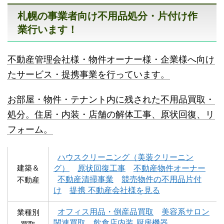
札幌の事業者向け不用品処分・片付け作
業行います！
不動産管理会社様・物件オーナー様・企業様へ向け
八雲町不用品回収
古平町不用品回収
たサービス・提携事業を行っています。
お部屋・物件・テナント内に残された不用品買取・
処分。住居・内装・店舗の解体工事、原状回復、リ
フォーム。
積丹町不用品回収
京極町不用品回収
ハウスクリーニング（美装クリーニン
建築＆
グ）
原状回復工事
不動産物件オーナー
不動産清掃事業
競売物件の不用品片付
不動産
け
提携 不動産会社様を見る
オフィス用品・倒産品買取
美容系サロン
業種別
関連買取
飲食店内装 厨房機器