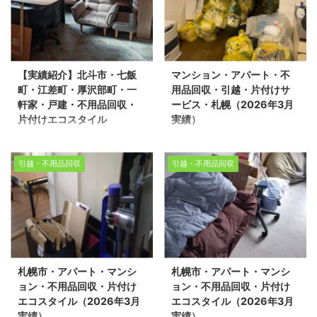
タイルでは不用品回収・
活応援エコスタイルでは
遺品整理・家の片付けを
不用品回収・遺品整理・
行っております。 今回
家の片付けを行っており
は、札幌市北区にてお引
ます 。 今回は、札幌市
【実績紹介】北斗市・七飯
マンション・アパート・不
越しに伴うマンションの
東区にてお引越しおよび
町・江差町・厚沢部町・一
用品回収・引越・片付けサ
不用品回収作業をご依頼
不動産売却に伴うマンシ
軒家・戸建・不用品回収・
ービス・札幌（2026年3月
いただきました。本作業
ョンの片付け作業をご依
片付けエコスタイル
実績）
は、環境事業公社様と連
頼いただきました。本作
【実績紹介】北斗市・七
マンション・アパート・
携してスムーズに進めさ
業は、環境事業公社様と
飯町・江差町・厚沢部
不用品回収・引越・片付
せていただきました。 作
連携してスムーズに進め
引越・不用品回収
引越・不用品回収
町・一軒家・戸建・不用
けサービス・札幌
業エリア： 札幌市北区
させていただきました。
品回収・片付けエコスタ
（2026年3月実績） 生
作業内容： 引越に伴う不
作業エリア： 札幌市東区
イル（2026年3月実績）
活応援エコスタイルで
用品回収（環境事業公社
作業内容： 引越に伴う片
生活応援エコスタイルで
は、不用品回収・遺品整
との連携） 間取り： マ
付け作業（環境事業公社
は、不用品回収・遺品整
理・生前整理・家の片付
ンション 2LDK スタッ
との連携） 間取り： マ
理・家の片付けを行って
けを行っております。今
フ： 4名 作業時間： 1時
ンション 2LDK スタッ
札幌市・アパート・マンシ
札幌市・アパート・マンシ
おります 。 今回は、江
回は、札幌市東区で引越
間 マンションやアパート
フ： 4名 作業時間： 2時
ョン・不用品回収・片付け
ョン・不用品回収・片付け
差町にて引越しに伴う一
に伴う片付け作業を環境
のお引越しでは、大型家
間半 マンションやアパー
エコスタイル（2026年3月
エコスタイル（2026年3月
軒家（戸建3LDK）の不
事業公社とさせて頂きま
...
トの ...
実績）
実績）