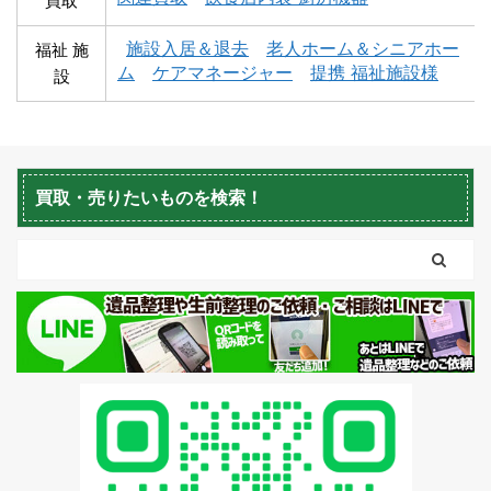
買取
蘭越町不用品回収
黒松内町不用品回収
施設入居＆退去
老人ホーム＆シニアホー
福祉 施
ム
ケアマネージャー
提携 福祉施設様
設
買取・売りたいものを検索！