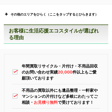
その他のエリアをひらく（ここをタップするとひらきます）
お客様に生活応援エコスタイルが選ばれ
る理由
恵庭市不用品回収
ニセコ不用品回収
年間買取リサイクル・片付け・不用品回収
のお問い合わせ実績
20,000
件以上もご愛
顧頂いております
不用品の買取以外にも遺品整理・一軒家や
マンションの片付けなど多岐にわたってご
苫小牧不用品回収
室蘭不用品回収
相談・
お見積り無料
で受けております！