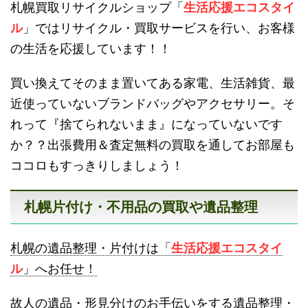
札幌買取リサイクルショップ「
生活応援エコスタイ
砂川不用品回収
帯広・十勝不用品回収
ル
」ではリサイクル・買取サービスを行い、お客様
の生活を応援しています！！
買い換えてそのまま置いてある家電、生活雑貨、最
近使っていないブランドバッグやアクセサリー。そ
れって『捨てられないまま』になっていないです
登別不用品回収
伊達市不用品回収
か？？出張費用＆査定無料の買取を通してお部屋も
ココロもすっきりしましょう！
札幌片付け・不用品の買取や遺品整理
名寄市不用品回収
士別市不用品回収
札幌の遺品整理・片付けは「
生活応援エコスタイ
ル
」へお任せ！
故人の遺品・形見分けのお手伝いをする遺品整理・