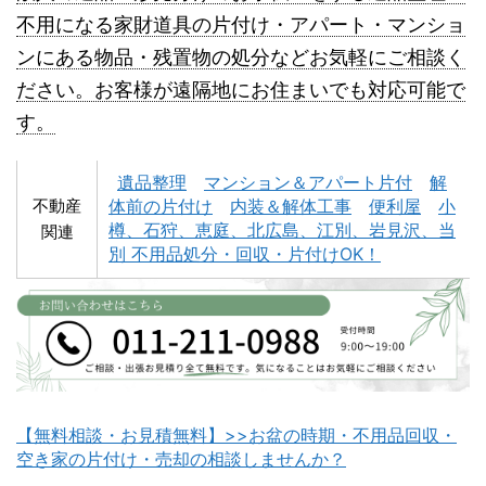
不用になる家財道具の片付け・アパート・マンショ
ンにある物品・残置物の処分などお気軽にご相談く
深川市不用品回収
夕張市不用品回収
ださい。お客様が遠隔地にお住まいでも対応可能で
す。
遺品整理
マンション＆アパート片付
解
不動産
体前の片付け
内装＆解体工事
便利屋
小
樽、石狩、恵庭、北広島、江別、岩見沢、当
関連
別 不用品処分・回収・片付けOK！
富良野市不用品回収
留萌市不用品回収
【無料相談・お見積無料】>>お盆の時期・不用品回収・
白老町不用品回収
長万部町不用品回収
空き家の片付け・売却の相談しませんか？