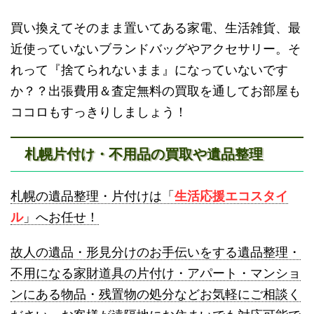
買い換えてそのまま置いてある家電、生活雑貨、最
蘭越町不用品回収
黒松内町不用品回収
近使っていないブランドバッグやアクセサリー。そ
砂川不用品回収
帯広・十勝不用品回収
れって『捨てられないまま』になっていないです
か？？出張費用＆査定無料の買取を通してお部屋も
ココロもすっきりしましょう！
札幌片付け・不用品の買取や遺品整理
登別不用品回収
伊達市不用品回収
札幌の遺品整理・片付けは「
生活応援エコスタイ
ル
」へお任せ！
故人の遺品・形見分けのお手伝いをする遺品整理・
不用になる家財道具の片付け・アパート・マンショ
ンにある物品・残置物の処分などお気軽にご相談く
名寄市不用品回収
士別市不用品回収