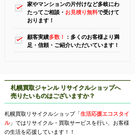
家やマンションの片付けなど多岐にわ
苫小牧不用品回収
室蘭不用品回収
たってご相談・
お見積り無料
で受けて
おります！
顧客実績
多数！
：多くのお客様より満
八雲町不用品回収
古平町不用品回収
足・信頼・ご紹介いただいています！
江別不用品回収
岩見沢不用品回収
札幌買取ジャンル リサイクルショップへ
売りたいものはございますか？
積丹町不用品回収
京極町不用品回収
滝川不用品回収
新十津川不用品回収
札幌買取リサイクルショップ「
生活応援エコスタイ
ル
」ではリサイクル・買取サービスを行い、お客様
の生活を応援しています！！