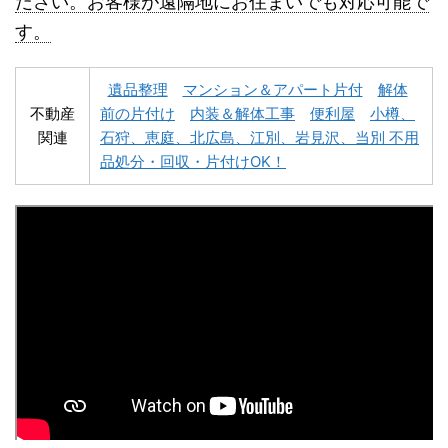
ださい。お客様が遠隔地にお住まいでも対応可能で
す。
遺品整理
マンション＆アパート片付
解体
不動産
前の片付け
内装＆解体工事
便利屋
小樽、
関連
石狩、恵庭、北広島、江別、岩見沢、当別 不用
深川市不用品回収
夕張市不用品回収
品処分・回収・片付けOK！
富良野市不用品回収
留萌市不用品回収