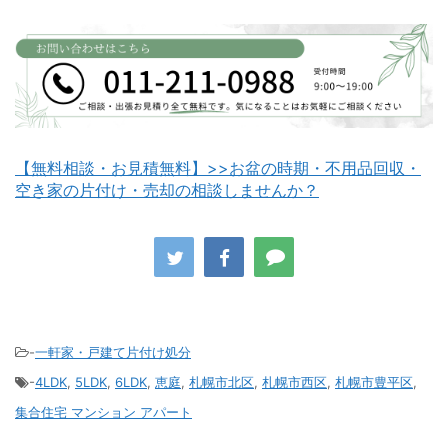
白老町不用品回収
長万部町不用品回収
【無料相談・お見積無料】>>お盆の時期・不用品回収・
空き家の片付け・売却の相談しませんか？
八雲町不用品回収
古平町不用品回収
-
一軒家・戸建て片付け処分
-
4LDK
,
5LDK
,
6LDK
,
恵庭
,
札幌市北区
,
札幌市西区
,
札幌市豊平区
,
積丹町不用品回収
京極町不用品回収
集合住宅 マンション アパート