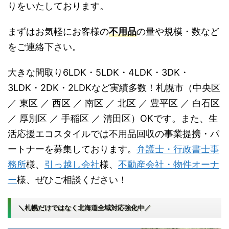
りをいたしております。
まずはお気軽にお客様の
不用品
の量や規模・数など
をご連絡下さい。
大きな間取り6LDK・5LDK・4LDK・3DK・
3LDK・2DK・2LDKなど実績多数！札幌市（中央区
／ 東区 ／ 西区 ／ 南区 ／ 北区 ／ 豊平区 ／ 白石区
／ 厚別区 ／ 手稲区 ／ 清田区）OKです。また、生
活応援エコスタイルでは不用品回収の事業提携・パ
ートナーを募集しております。
弁護士・行政書士事
務所
様、
引っ越し会社
様、
不動産会社・物件オーナ
ー
様、ぜひご相談ください！
＼札幌だけではなく北海道全域対応強化中／