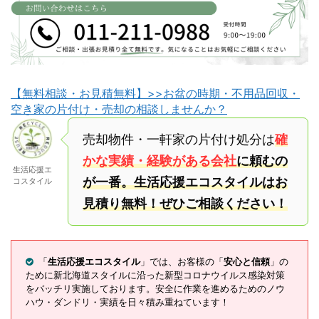
【無料相談・お見積無料】>>お盆の時期・不用品回収・
空き家の片付け・売却の相談しませんか？
売却物件・一軒家の片付け処分は
確
かな実績・経験がある会社
に頼むの
生活応援エ
が一番。生活応援エコスタイルはお
コスタイル
見積り無料！ぜひご相談ください！
「
生活応援エコスタイル
」では、お客様の「
安心と信頼
」の
ために新北海道スタイルに沿った新型コロナウイルス感染対策
をバッチリ実施しております。安全に作業を進めるためのノウ
ハウ・ダンドリ・実績を日々積み重ねています！