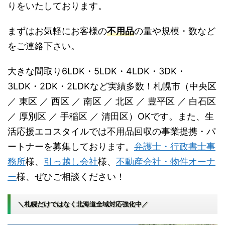
りをいたしております。
まずはお気軽にお客様の
不用品
の量や規模・数など
をご連絡下さい。
大きな間取り6LDK・5LDK・4LDK・3DK・
3LDK・2DK・2LDKなど実績多数！札幌市（中央区
／ 東区 ／ 西区 ／ 南区 ／ 北区 ／ 豊平区 ／ 白石区
／ 厚別区 ／ 手稲区 ／ 清田区）OKです。また、生
活応援エコスタイルでは不用品回収の事業提携・パ
ートナーを募集しております。
弁護士・行政書士事
務所
様、
引っ越し会社
様、
不動産会社・物件オーナ
ー
様、ぜひご相談ください！
＼札幌だけではなく北海道全域対応強化中／