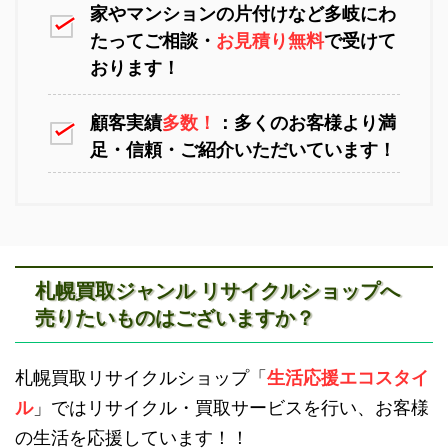
家やマンションの片付けなど多岐にわ
苫小牧不用品回収
室蘭不用品回収
たってご相談・
お見積り無料
で受けて
おります！
顧客実績
多数！
：多くのお客様より満
八雲町不用品回収
古平町不用品回収
足・信頼・ご紹介いただいています！
江別不用品回収
岩見沢不用品回収
札幌買取ジャンル リサイクルショップへ
売りたいものはございますか？
積丹町不用品回収
京極町不用品回収
滝川不用品回収
新十津川不用品回収
札幌買取リサイクルショップ「
生活応援エコスタイ
ル
」ではリサイクル・買取サービスを行い、お客様
の生活を応援しています！！