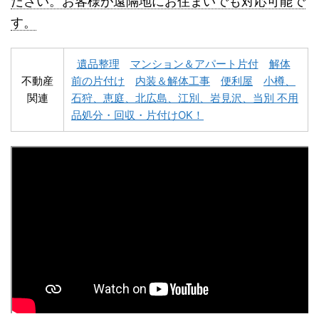
ださい。お客様が遠隔地にお住まいでも対応可能で
す。
遺品整理
マンション＆アパート片付
解体
不動産
前の片付け
内装＆解体工事
便利屋
小樽、
関連
石狩、恵庭、北広島、江別、岩見沢、当別 不用
深川市不用品回収
夕張市不用品回収
品処分・回収・片付けOK！
富良野市不用品回収
留萌市不用品回収