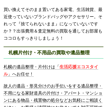
買い換えてそのまま置いてある家電、生活雑貨、最
蘭越町不用品回収
黒松内町不用品回収
近使っていないブランドバッグやアクセサリー。そ
砂川不用品回収
帯広・十勝不用品回収
れって『捨てられないまま』になっていないです
か？？出張費用＆査定無料の買取を通してお部屋も
ココロもすっきりしましょう！
札幌片付け・不用品の買取や遺品整理
登別不用品回収
伊達市不用品回収
札幌の遺品整理・片付けは「
生活応援エコスタイ
ル
」へお任せ！
故人の遺品・形見分けのお手伝いをする遺品整理・
不用になる家財道具の片付け・アパート・マンショ
ンにある物品・残置物の処分などお気軽にご相談く
名寄市不用品回収
士別市不用品回収