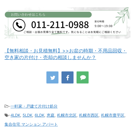
白老町不用品回収
長万部町不用品回収
【無料相談・お見積無料】>>お盆の時期・不用品回収・
空き家の片付け・売却の相談しませんか？
八雲町不用品回収
古平町不用品回収
-
一軒家・戸建て片付け処分
-
4LDK
,
5LDK
,
6LDK
,
恵庭
,
札幌市北区
,
札幌市西区
,
札幌市豊平区
,
積丹町不用品回収
京極町不用品回収
集合住宅 マンション アパート