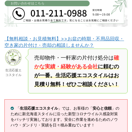
【無料相談・お見積無料】>>お盆の時期・不用品回収・
空き家の片付け・売却の相談しませんか？
売却物件・一軒家の片付け処分は
確
かな実績・経験がある会社
に頼むの
生活応援エ
が一番。生活応援エコスタイルはお
コスタイル
見積り無料！ぜひご相談ください！
「
生活応援エコスタイル
」では、お客様の「
安心と信頼
」の
ために新北海道スタイルに沿った新型コロナウイルス感染対策
をバッチリ実施しております。安全に作業を進めるためのノウ
ハウ・ダンドリ・実績を日々積み重ねています！