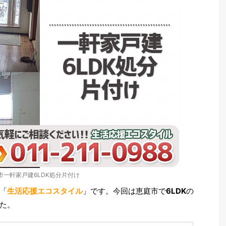
市一軒家戸建6LDK処分片付け
「
生活応援エコスタイル
」です。今回は恵庭市で
6LDK
の
た。