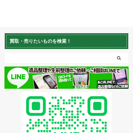
ビス（2025年11月実
績） 生活応援エコスタイ
ルでは不用品回収・遺品
整理・家の片付けを行っ
ております。今回は、札
幌市厚別区で片付け作業
買取・売りたいものを検索！
を環境事業公社とさせて
頂きました。 ※スタッフ
5名/作業時間4時間/車
庫・2部屋 不動産売却物
件の整理や不用品回収、
遺品整理に関するお悩み
は、どうぞ私たちにお任
せください。経験豊富で
信頼できるスタッフが、
お客様のご希望に寄り添
い、安心していただける
サービスを提供いたしま
す。 不用品回収や遺品整