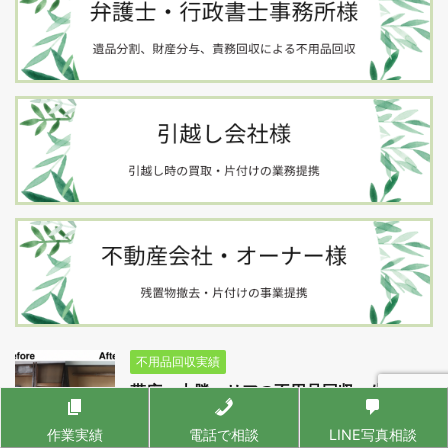
不用品回収実績
帯広・十勝エリアの不用品回収・生前整
理【道内8拠点へ】
作業実績
電話で相談
LINE写真相談