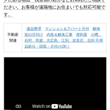
名寄市不用品回収
士別市不用品回収
ださい。お客様が遠隔地にお住まいでも対応可能で
す。
遺品整理
マンション＆アパート片付
解体
不動産
前の片付け
内装＆解体工事
便利屋
小樽、
関連
石狩、恵庭、北広島、江別、岩見沢、当別 不用
深川市不用品回収
夕張市不用品回収
品処分・回収・片付けOK！
富良野市不用品回収
留萌市不用品回収